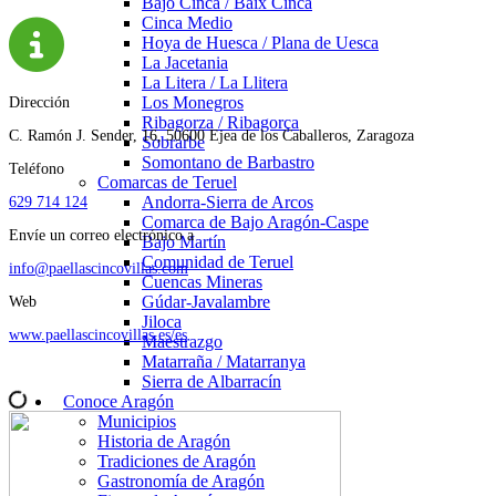
Bajo Cinca / Baix Cinca
Cinca Medio
Hoya de Huesca / Plana de Uesca
La Jacetania
La Litera / La Llitera
Los Monegros
Dirección
Ribagorza / Ribagorça
C. Ramón J. Sender, 16, 50600 Ejea de los Caballeros, Zaragoza
Sobrarbe
Somontano de Barbastro
Teléfono
Comarcas de Teruel
Andorra-Sierra de Arcos
629 714 124
Comarca de Bajo Aragón-Caspe
Envíe un correo electrónico a
Bajo Martín
Comunidad de Teruel
info@paellascincovillas.com
Cuencas Mineras
Gúdar-Javalambre
Web
Jiloca
www.paellascincovillas.es/es
Maestrazgo
Matarraña / Matarranya
Sierra de Albarracín
Conoce Aragón
Municipios
Historia de Aragón
Tradiciones de Aragón
Gastronomía de Aragón