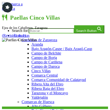
Saltar
al
contenido
Comarca a comarca
Paellas Cinco Villas
Ejea de los Caballeros, Zaragoza
Search for:
Search Button
(
Revisión de 1
)
Comarcas
Comarcas de Zaragoza
Aranda
Bajo Aragón-Caspe / Baix Aragó-Casp
Campo de Belchite
Campo de Borja
Campo de Cariñena
Campo de Daroca
Cinco Villas
Comarca Central
Comarca Comunidad de Calatayud
Ribera Alta del Ebro
Ribera Baja del Ebro
Tarazona y el Moncayo
Valdejalón
Comarcas de Huesca
Alto Gállego