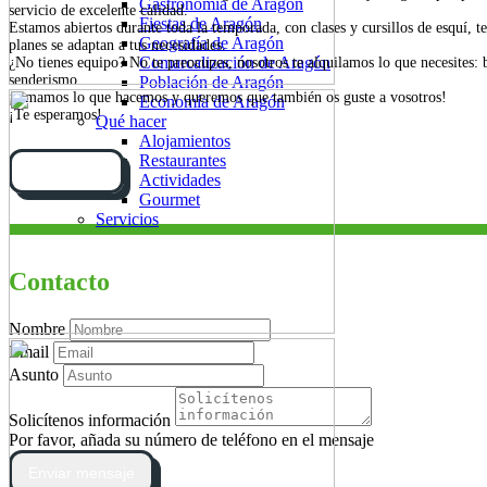
Gastronomía de Aragón
servicio de excelente calidad.
Fiestas de Aragón
Estamos abiertos durante toda la temporada, con clases y cursillos de esquí, t
Geografía de Aragón
planes se adaptan a tus necesidades.
Comarcalización de Aragón
¿No tienes equipo? No te preocupes, nosotros te alquilamos lo que necesites: 
senderismo.
Población de Aragón
¡Amamos lo que hacemos y queremos que también os guste a vosotros!
Economía de Aragón
¡Te esperamos!
Qué hacer
Alojamientos
Restaurantes
Cómo llegar
Actividades
Gourmet
Servicios
Contacto
Nombre
Email
Asunto
Solicítenos información
Por favor, añada su número de teléfono en el mensaje
Enviar mensaje