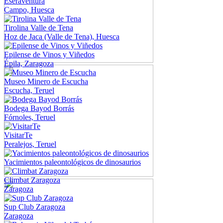
Eseraventura
Campo, Huesca
Tirolina Valle de Tena
Hoz de Jaca (Valle de Tena), Huesca
Epilense de Vinos y Viñedos
Épila, Zaragoza
Museo Minero de Escucha
Escucha, Teruel
Bodega Bayod Borrás
Fórnoles, Teruel
VisitarTe
Peralejos, Teruel
Yacimientos paleontológicos de dinosaurios
Climbat Zaragoza
Zaragoza
Sup Club Zaragoza
Zaragoza