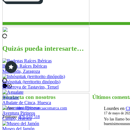
Quizás pueda interesarte…
Bodegas Raíces Ibéricas
Maluenda, Zaragoza
Inhóspitak (territorito dinópolis)
Peñarroya de Tastavins, Teruel
Contacta con nosotros
Últimos coment
Agualate
Albalate de Cinca, Huesca
Correo:
admin@comarcaacomarca.com
Lourdes
en
Ch
Aventura Pirineos
17 de mayo de 20
Teléfono:
876 610 518
Campo, Huesca
Yo las llamo bo
buenisimossssss
Museo del Jamón