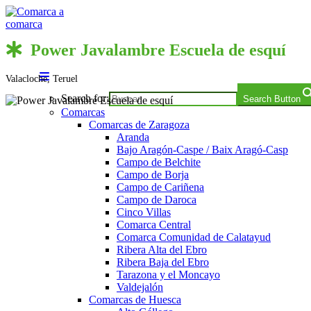
Saltar
al
contenido
Comarca a comarca
Power Javalambre Escuela de esquí
Valacloche, Teruel
Search for:
Search Button
Comarcas
Comarcas de Zaragoza
Aranda
Bajo Aragón-Caspe / Baix Aragó-Casp
Campo de Belchite
Campo de Borja
Campo de Cariñena
Campo de Daroca
Cinco Villas
Comarca Central
Comarca Comunidad de Calatayud
Ribera Alta del Ebro
Ribera Baja del Ebro
Tarazona y el Moncayo
Valdejalón
Comarcas de Huesca