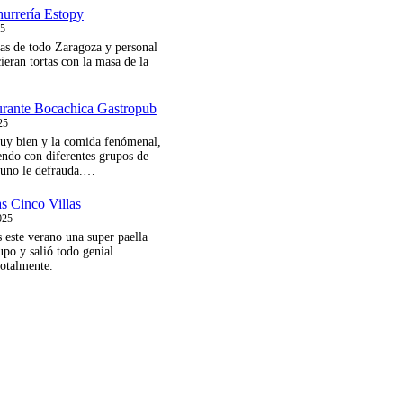
urrería Estopy
25
as de todo Zaragoza y personal
ieran tortas con la masa de la
urante Bocachica Gastropub
25
muy bien y la comida fenómenal,
endo con diferentes grupos de
guno le defrauda.…
as Cinco Villas
025
 este verano una super paella
upo y salió todo genial.
otalmente.