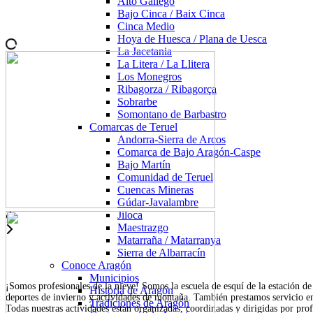
Alto Gállego
Bajo Cinca / Baix Cinca
Cinca Medio
Hoya de Huesca / Plana de Uesca
La Jacetania
La Litera / La Llitera
Los Monegros
Ribagorza / Ribagorça
Sobrarbe
Somontano de Barbastro
Comarcas de Teruel
Andorra-Sierra de Arcos
Comarca de Bajo Aragón-Caspe
Bajo Martín
Comunidad de Teruel
Cuencas Mineras
Gúdar-Javalambre
Jiloca
Maestrazgo
Matarraña / Matarranya
Sierra de Albarracín
Conoce Aragón
Municipios
¡Somos profesionales de la nieve! Somos la escuela de esquí de la estación 
Historia de Aragón
deportes de invierno y actividades de montaña. También prestamos servicio en
Tradiciones de Aragón
Todas nuestras actividades están organizadas, coordinadas y dirigidas por pr