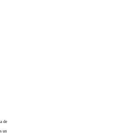
za de
os un