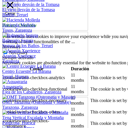
El viejo desván de la Tomasa
Cerrar
Bañón, Teruel
Hacienda Molleda
Privacy Overview
Tosos, Zaragoza
This website uses cookies to improve your experience while you navigat
Balneario Segura
working of basic functionalities of the
...
Segura de los Baños, Teruel
Necessary
Necessary
Aragón Xperience
Siempre activado
Zaragoza
Necessary cookies are absolutely essential for the website to function
Cookie
Duración
Centro Ecuestre La Barana
11
Sesué, Huesca
cookielawinfo-checkbox-analytics
This cookie is set b
months
11
Aquagraria
cookielawinfo-checkbox-functional
The cookie is set by
months
Ejea de los Caballeros, Zaragoza
11
cookielawinfo-checkbox-necessary
This cookie is set b
OMT Tarazona (Osteopatia y Masaje)
months
Tarazona, Zaragoza
11
cookielawinfo-checkbox-others
This cookie is set b
months
Tena Vertical Escalada y Montaña
cookielawinfo-checkbox-
11
Panticosa, Huesca
This cookie is set b
performance
months