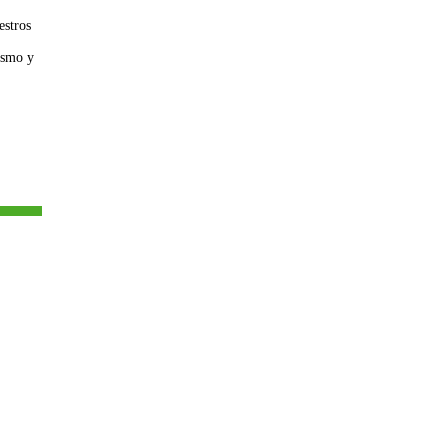
estros
uismo y