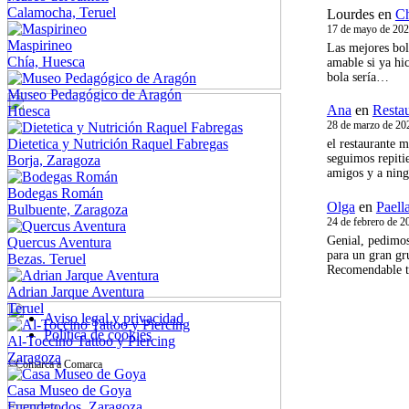
Calamocha, Teruel
Lourdes
en
Ch
17 de mayo de 20
Maspirineo
Las mejores bol
Chía, Huesca
amable si ya hic
bola sería…
Museo Pedagógico de Aragón
Ana
en
Resta
Huesca
28 de marzo de 20
Dietetica y Nutrición Raquel Fabregas
el restaurante 
seguimos repiti
Borja, Zaragoza
amigos y a nin
Bodegas Román
Olga
en
Paell
Bulbuente, Zaragoza
24 de febrero de 2
Genial, pedimos
Quercus Aventura
para un gran gr
Bezas. Teruel
Recomendable t
Adrian Jarque Aventura
Teruel
Aviso legal y privacidad
Política de cookies
Al-Toccino Tattoo y Piercing
Zaragoza
©Comarca a Comarca
Casa Museo de Goya
Fuendetodos, Zaragoza