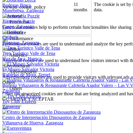
11
The cookie is set by
Bodegas Breca
viewed_cookie_policy
months
data.
Munébrega. Zaragoza
Functional
Juguetería Puzzle
Functional
Caspe, Zaragoza
Functional cookies help to perform certain functionalities like sharing 
Performance
Grüber's
Performance
Pinseque, Zaragoza
Performance cookies are used to understand and analyze the key perfor
Analytics
Tren Turístico Valle de Tena
Analytics
Hoz de Jaca, Huesca
Analytical cookies are used to understand how visitors interact with th
Advertisement
El Museo Salvador Victoria
Advertisement
Rubielos de Mora, Teruel
Advertisement cookies are used to provide visitors with relevant ads 
Others
Bodega Viñazagros & Restaurante Cafetería Asador Valero – Las V.V
Others
Zaragoza
Other uncategorized cookies are those that are being analyzed and have
GUARDAR Y ACEPTAR
Toy Club Express
Zaragoza
Centro de Interpretación Dinosaurios de Zaragoza
Villanueva de Huerva, Zaragoza