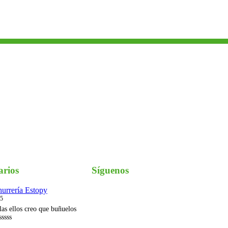
arios
Síguenos
urrería Estopy
Instagram
25
las ellos creo que buñuelos
sssss