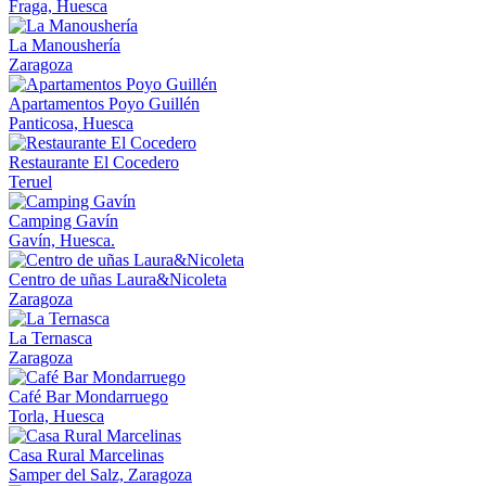
Fraga, Huesca
La Manoushería
Zaragoza
Apartamentos Poyo Guillén
Panticosa, Huesca
Restaurante El Cocedero
Teruel
Camping Gavín
Gavín, Huesca.
Centro de uñas Laura&Nicoleta
Zaragoza
La Ternasca
Zaragoza
Café Bar Mondarruego
Torla, Huesca
Casa Rural Marcelinas
Samper del Salz, Zaragoza