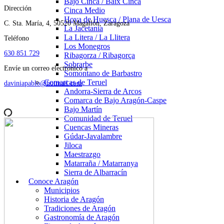
Bajo Cinca / Baix Cinca
Dirección
Cinca Medio
Hoya de Huesca / Plana de Uesca
C. Sta. María, 4, 50520 Magallón, Zaragoza
La Jacetania
La Litera / La Llitera
Teléfono
Los Monegros
630 851 729
Ribagorza / Ribagorça
Sobrarbe
Envíe un correo electrónico a
Somontano de Barbastro
Comarcas de Teruel
daviniapablo@hotmail.com
Andorra-Sierra de Arcos
Comarca de Bajo Aragón-Caspe
Bajo Martín
Comunidad de Teruel
Cuencas Mineras
Gúdar-Javalambre
Jiloca
Maestrazgo
Matarraña / Matarranya
Sierra de Albarracín
Conoce Aragón
Municipios
Historia de Aragón
Tradiciones de Aragón
Gastronomía de Aragón