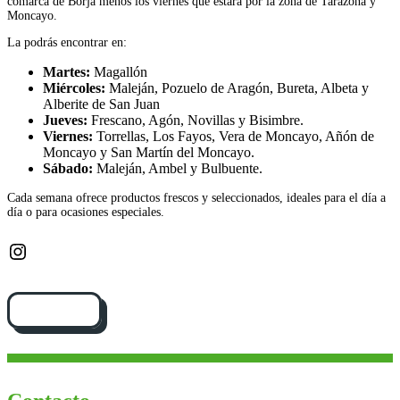
comarca de Borja menos los viernes que estará por la zona de Tarazona y
Moncayo.
La podrás encontrar en:
Martes:
Magallón
Miércoles:
Maleján, Pozuelo de Aragón, Bureta, Albeta y
Alberite de San Juan
Jueves:
Frescano, Agón, Novillas y Bisimbre.
Viernes:
Torrellas, Los Fayos, Vera de Moncayo, Añón de
Moncayo y San Martín del Moncayo.
Sábado:
Maleján, Ambel y Bulbuente.
Cada semana ofrece productos frescos y seleccionados, ideales para el día a
día o para ocasiones especiales.
Instagram
Cómo llegar