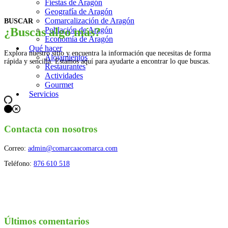
Fiestas de Aragón
puestos
Geografía de Aragón
Comarcalización de Aragón
BUSCAR
Población de Aragón
¿Buscas algo más?
Economía de Aragón
Qué hacer
Explora nuestro sitio y encuentra la información que necesitas de forma
Alojamientos
rápida y sencilla. Estamos aquí para ayudarte a encontrar lo que buscas.
Restaurantes
Actividades
Gourmet
Servicios
Contacta con nosotros
Correo:
admin@comarcaacomarca.com
Teléfono:
876 610 518
Últimos comentarios