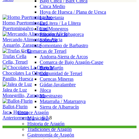
Bajo Cinca / Baix Cinca
Cinca Medio
Hoya de Huesca / Plana de Uesca
La Jacetania
Horno Puertomingalvo
La Litera / La Llitera
Puertomingalvo, Teruel
Los Monegros
Ribagorza / Ribagorça
Mercando Alimentación Alicia
Sobrarbe
Aguarón, Zaragoza
Somontano de Barbastro
Comarcas de Teruel
Trufas Cella
Andorra-Sierra de Arcos
Cella, Teruel
Comarca de Bajo Aragón-Caspe
Bajo Martín
Chocolates La Ofrenda
Comunidad de Teruel
Panillo, Huesca
Cuencas Mineras
Gúdar-Javalambre
Jalea de Luz
Jiloca
Monegrillo, Zaragoza
Maestrazgo
Matarraña / Matarranya
Ballot-Flurin
Sierra de Albarracín
Jaca, Huesca
Conoce Aragón
Navegación
Anteriormente
1
…
6
7
8
Municipios
Historia de Aragón
de
Tradiciones de Aragón
los
Gastronomía de Aragón