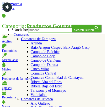
Saltar
al
contenido
Comarca a comarca
Categoría:
Productos Gourmet
Search for:
Search Button
Comarcas
Comarcas de Zaragoza
Aceites
Aranda
Bajo Aragón-Caspe / Baix Aragó-Casp
Embutidos
Campo de Belchite
Campo de Borja
Mermeladas
Campo de Cariñena
Campo de Daroca
Cinco Villas
Mieles
Comarca Central
Comarca Comunidad de Calatayud
Productos de la huerta
Ribera Alta del Ebro
Ribera Baja del Ebro
Quesos
Tarazona y el Moncayo
Valdejalón
Reposteria
Comarcas de Huesca
Alto Gállego
Varios