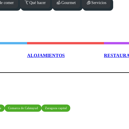
e comer
Qué hacer
Gourmet
Servicios
ALOJAMIENTOS
RESTAUR
a
Comarca de Calatayud
Zaragoza capital