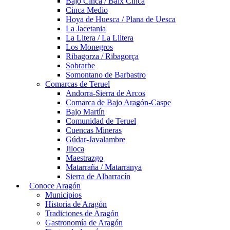
Bajo Cinca / Baix Cinca
Cinca Medio
Hoya de Huesca / Plana de Uesca
La Jacetania
La Litera / La Llitera
Los Monegros
Ribagorza / Ribagorça
Sobrarbe
Somontano de Barbastro
Comarcas de Teruel
Andorra-Sierra de Arcos
Comarca de Bajo Aragón-Caspe
Bajo Martín
Comunidad de Teruel
Cuencas Mineras
Gúdar-Javalambre
Jiloca
Maestrazgo
Matarraña / Matarranya
Sierra de Albarracín
Conoce Aragón
Municipios
Historia de Aragón
Tradiciones de Aragón
Gastronomía de Aragón