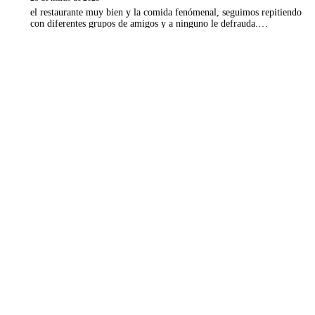
el restaurante muy bien y la comida fenómenal, seguimos repitiendo
con diferentes grupos de amigos y a ninguno le defrauda.…
Olga
en
Paellas Cinco Villas
24 de febrero de 2025
Genial, pedimos este verano una super paella para un gran grupo y
salió todo genial. Recomendable totalmente.
 relevante recordando sus preferencias y visitas repetidas. Al hacer cl
 un consentimiento controlado.