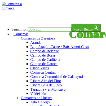
Saltar
al
contenido
Comarca a comarca
Comarc
Search for:
Search Button
Comarcas
Comarcas de Zaragoza
Aranda
Bajo Aragón-Caspe / Baix Aragó-Casp
Campo de Belchite
Descubre las comarcas de 
Campo de Borja
Campo de Cariñena
Campo de Daroca
Cinco Villas
Comarca Central
Comarca Comunidad de Calatayud
Ribera Alta del Ebro
Ribera Baja del Ebro
Tarazona y el Moncayo
Valdejalón
Comarcas de Huesca
Alto Gállego