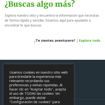
e
¿Buscas algo más?
g
Explora nuestro sitio y encuentra la información que necesitas
a
de forma rápida y sencilla. Estamos aquí para ayudarte a
encontrar lo que buscas.
c
i
¿
Te sientes aventurero?
|
Explora todo
ó
n
d
Usamos cookies en nuestro sitio web
e
para brindarle la experiencia más
relevante recordando sus
preferencias y visitas repetidas. Al
l
hacer clic en "Aceptar todo", acepta
el uso de TODAS las cookies. Sin
o
embargo, puede visitar
"Configuración de cookies" para