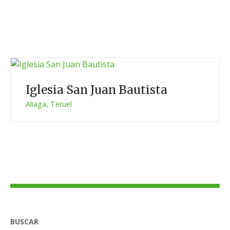
Iglesia San Juan Bautista
Aliaga, Teruel
N
a
v
BUSCAR