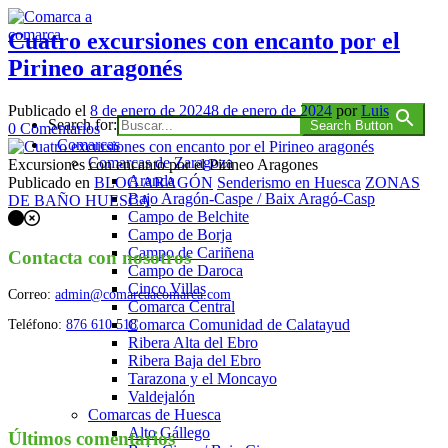
Saltar
al
Cuatro excursiones con encanto por el
contenido
Pirineo aragonés
Comarca a comarca
Publicado el
8 de enero de 2024
8 de enero de 2024
por
Luis
Search for:
Search Button
en
0
Comentarios
Comarcas
Cuatro
Comarcas de Zaragoza
excursiones
Excursiones con encanto por el Pirineo Aragones
Aranda
con
Publicado en
BLOG ARAGÓN
Senderismo en Huesca
ZONAS
Bajo Aragón-Caspe / Baix Aragó-Casp
encanto
DE BAÑO HUESCA
Campo de Belchite
Navegación
por
Campo de Borja
el
de
Campo de Cariñena
Pirineo
Contacta con nosotros
Campo de Daroca
los
aragonés
Cinco Villas
Correo:
admin@comarcaacomarca.com
puestos
Comarca Central
Comarca Comunidad de Calatayud
Teléfono:
876 610 518
Ribera Alta del Ebro
Ribera Baja del Ebro
Tarazona y el Moncayo
Valdejalón
Comarcas de Huesca
Alto Gállego
Últimos comentarios