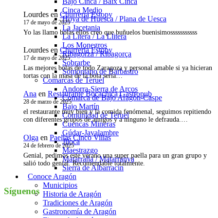
Bajo Cinca / Baix Cinca
Cinca Medio
Lourdes
en
Churrería Estopy
Hoya de Huesca / Plana de Uesca
17 de mayo de 2025
La Jacetania
Yo las llamo bolas ellos creo que buñuelos buenisimosssssssssss
La Litera / La Llitera
Los Monegros
Lourdes
en
Churrería Estopy
Ribagorza / Ribagorça
17 de mayo de 2025
Sobrarbe
Las mejores bolas de todo Zaragoza y personal amable si ya hicieran
Somontano de Barbastro
tortas con la masa de la bola sería…
Comarcas de Teruel
Andorra-Sierra de Arcos
Ana
en
Restaurante Bocachica Gastropub
Comarca de Bajo Aragón-Caspe
28 de marzo de 2025
Bajo Martín
el restaurante muy bien y la comida fenómenal, seguimos repitiendo
Comunidad de Teruel
con diferentes grupos de amigos y a ninguno le defrauda.…
Cuencas Mineras
Gúdar-Javalambre
Olga
en
Paellas Cinco Villas
Jiloca
24 de febrero de 2025
Maestrazgo
Genial, pedimos este verano una super paella para un gran grupo y
Matarraña / Matarranya
salió todo genial. Recomendable totalmente.
Sierra de Albarracín
Conoce Aragón
Municipios
Síguenos
Historia de Aragón
Tradiciones de Aragón
Instagram
Gastronomía de Aragón