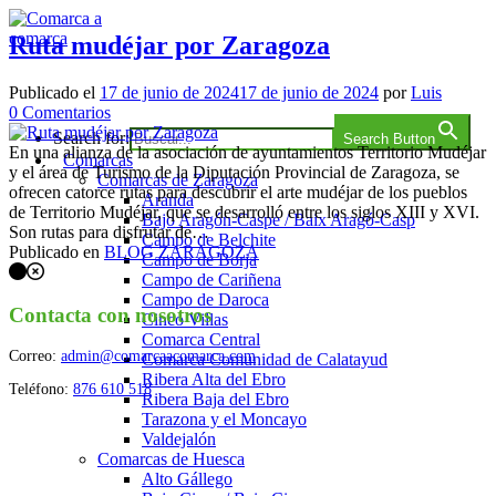
Saltar
al
Ruta mudéjar por Zaragoza
contenido
Comarca a comarca
Publicado el
17 de junio de 2024
17 de junio de 2024
por
Luis
en
0
Comentarios
Ruta
Search for:
Search Button
mudéjar
En una alianza de la asociación de ayuntamientos Territorio Mudéjar
Comarcas
por
y el área de Turismo de la Diputación Provincial de Zaragoza, se
Comarcas de Zaragoza
Zaragoza
ofrecen catorce rutas para descubrir el arte mudéjar de los pueblos
Aranda
de Territorio Mudéjar, que se desarrolló entre los siglos XIII y XVI.
Bajo Aragón-Caspe / Baix Aragó-Casp
Son rutas para disfrutar de…
Campo de Belchite
Publicado en
BLOG ZARAGOZA
Campo de Borja
Navegación
Campo de Cariñena
Campo de Daroca
de
Contacta con nosotros
Cinco Villas
los
Comarca Central
Correo:
admin@comarcaacomarca.com
Comarca Comunidad de Calatayud
puestos
Ribera Alta del Ebro
Teléfono:
876 610 518
Ribera Baja del Ebro
Tarazona y el Moncayo
Valdejalón
Comarcas de Huesca
Alto Gállego