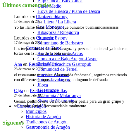
Bajo Cinca / Baix Cinca
Últimos comentarios
Cinca Medio
Hoya de Huesca / Plana de Uesca
Lourdes
en
Churrería Estopy
La Jacetania
17 de mayo de 2025
La Litera / La Llitera
Los Monegros
Yo las llamo bolas ellos creo que buñuelos buenisimosssssssssss
Ribagorza / Ribagorça
Sobrarbe
Lourdes
en
Churrería Estopy
Somontano de Barbastro
17 de mayo de 2025
Comarcas de Teruel
Las mejores bolas de todo Zaragoza y personal amable si ya hicieran
Andorra-Sierra de Arcos
tortas con la masa de la bola sería…
Comarca de Bajo Aragón-Caspe
Bajo Martín
Ana
en
Restaurante Bocachica Gastropub
Comunidad de Teruel
28 de marzo de 2025
Cuencas Mineras
el restaurante muy bien y la comida fenómenal, seguimos repitiendo
Gúdar-Javalambre
con diferentes grupos de amigos y a ninguno le defrauda.…
Jiloca
Maestrazgo
Olga
en
Paellas Cinco Villas
Matarraña / Matarranya
24 de febrero de 2025
Sierra de Albarracín
Genial, pedimos este verano una super paella para un gran grupo y
Conoce Aragón
salió todo genial. Recomendable totalmente.
Municipios
Historia de Aragón
Tradiciones de Aragón
Síguenos
Gastronomía de Aragón