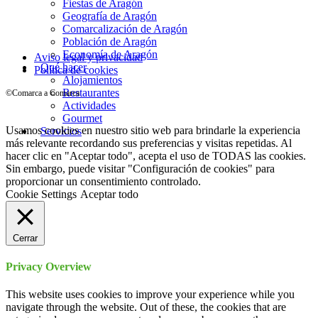
Fiestas de Aragón
Instagram
Geografía de Aragón
Comarcalización de Aragón
Población de Aragón
Economía de Aragón
Aviso legal y privacidad
Qué hacer
Política de cookies
Alojamientos
Restaurantes
©Comarca a Comarca
Actividades
Gourmet
Usamos cookies en nuestro sitio web para brindarle la experiencia
Servicios
más relevante recordando sus preferencias y visitas repetidas. Al
hacer clic en "Aceptar todo", acepta el uso de TODAS las cookies.
Sin embargo, puede visitar "Configuración de cookies" para
proporcionar un consentimiento controlado.
Cookie Settings
Aceptar todo
Cerrar
Privacy Overview
This website uses cookies to improve your experience while you
navigate through the website. Out of these, the cookies that are