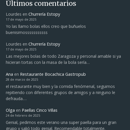
Últimos comentarios
ó
Lourdes
en
Churrería Estopy
n
17 de mayo de 2025
Yo las llamo bolas ellos creo que buñuelos
d
buenisimosssssssssss
e
Lourdes
en
Churrería Estopy
17 de mayo de 2025
l
Las mejores bolas de todo Zaragoza y personal amable si ya
hicieran tortas con la masa de la bola sería…
o
Ana
en
Restaurante Bocachica Gastropub
s
28 de marzo de 2025
el restaurante muy bien y la comida fenómenal, seguimos
p
repitiendo con diferentes grupos de amigos y a ninguno le
defrauda.…
u
Olga
en
Paellas Cinco Villas
e
24 de febrero de 2025
Genial, pedimos este verano una super paella para un gran
s
grupo y salió todo genial. Recomendable totalmente.