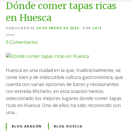
S
Dónde comer tapas ricas
a
en Huesca
l
t
PUBLICADO EL
30 DE ENERO DE 2024
POR
LUIS
a
r
e
0
Comentarios
a
n
l
D
c
ó
o
n
Huesca es una ciudad en la que, tradicionalmente, se
n
d
come bien y de indiscutible cultura gastronómica, que
t
e
cuenta con varias opciones de bares y restaurantes
e
c
con estrella Michelin, en esta ocasión hemos
n
o
seleccionado los mejores lugares donde comer tapas
i
m
ricas en Huesca. Uno de ellos ha sido reconocido con
d
e
una…
o
r
t
BLOG ARAGÓN
BLOG HUESCA