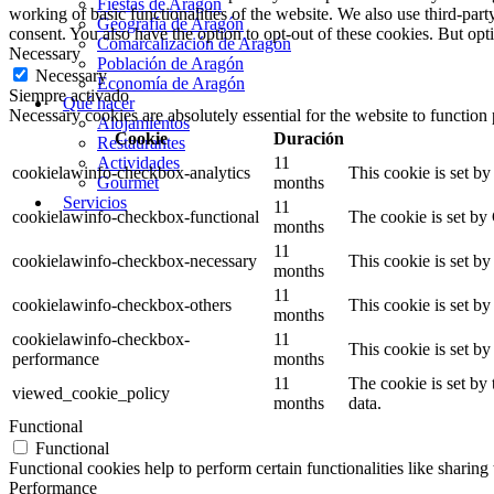
Fiestas de Aragón
working of basic functionalities of the website. We also use third-pa
Geografía de Aragón
consent. You also have the option to opt-out of these cookies. But op
Comarcalización de Aragón
Necessary
Población de Aragón
Necessary
Economía de Aragón
Siempre activado
Qué hacer
Necessary cookies are absolutely essential for the website to function
Alojamientos
Cookie
Duración
Restaurantes
Actividades
11
cookielawinfo-checkbox-analytics
This cookie is set b
Gourmet
months
Servicios
11
cookielawinfo-checkbox-functional
The cookie is set by
months
11
cookielawinfo-checkbox-necessary
This cookie is set b
months
11
cookielawinfo-checkbox-others
This cookie is set b
months
cookielawinfo-checkbox-
11
This cookie is set b
performance
months
11
The cookie is set by
viewed_cookie_policy
months
data.
Functional
Functional
Functional cookies help to perform certain functionalities like sharing 
Performance