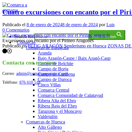
Saltar
al
Cuatro excursiones con encanto por el Pir
contenido
Comarca a comarca
Publicado el
8 de enero de 2024
8 de enero de 2024
por
Luis
en
0
Comentarios
Cuatro
Search for:
Search Button
excursiones
Excursiones con encanto por el Pirineo Aragones
Comarcas
con
Publicado en
BLOG ARAGÓN
Senderismo en Huesca
ZONAS DE
Comarcas de Zaragoza
Navegación
encanto
Aranda
por
Bajo Aragón-Caspe / Baix Aragó-Casp
de
el
Contacta con nosotros
Campo de Belchite
los
Pirineo
Campo de Borja
aragonés
Correo:
admin@comarcaacomarca.com
Campo de Cariñena
puestos
Campo de Daroca
Teléfono:
876 610 518
Cinco Villas
Comarca Central
Comarca Comunidad de Calatayud
Ribera Alta del Ebro
Ribera Baja del Ebro
Tarazona y el Moncayo
Valdejalón
Comarcas de Huesca
Alto Gállego