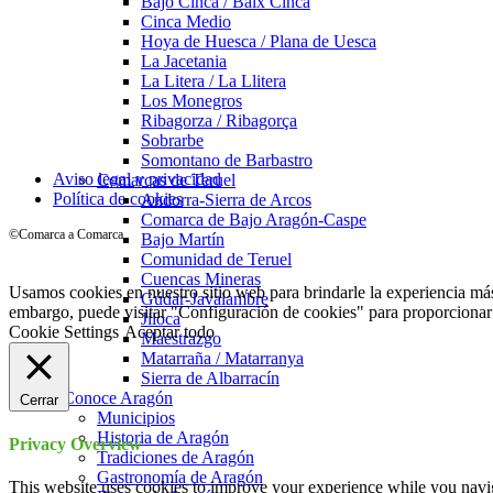
Bajo Cinca / Baix Cinca
Cinca Medio
Hoya de Huesca / Plana de Uesca
La Jacetania
La Litera / La Llitera
Los Monegros
Ribagorza / Ribagorça
Sobrarbe
Somontano de Barbastro
Aviso legal y privacidad
Comarcas de Teruel
Política de cookies
Andorra-Sierra de Arcos
Comarca de Bajo Aragón-Caspe
©Comarca a Comarca
Bajo Martín
Comunidad de Teruel
Cuencas Mineras
Usamos cookies en nuestro sitio web para brindarle la experiencia más
Gúdar-Javalambre
embargo, puede visitar "Configuración de cookies" para proporcionar
Jiloca
Cookie Settings
Aceptar todo
Maestrazgo
Matarraña / Matarranya
Sierra de Albarracín
Conoce Aragón
Cerrar
Municipios
Historia de Aragón
Privacy Overview
Tradiciones de Aragón
Gastronomía de Aragón
This website uses cookies to improve your experience while you navigat