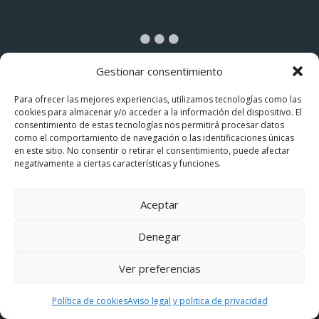
v
n
e
c
a
g
n
Gestionar consentimiento
a
t
Para ofrecer las mejores experiencias, utilizamos tecnologías como las
o
c
cookies para almacenar y/o acceder a la información del dispositivo. El
d
Aviso legal y privacidad
Política de cookies
consentimiento de estas tecnologías nos permitirá procesar datos
Usamos cookies en nuestro sitio web
o
como el comportamiento de navegación o las identificaciones únicas
i
para brindarle la experiencia más
en este sitio. No consentir o retirar el consentimiento, puede afectar
n
©Comarca a Comarca
relevante recordando sus
negativamente a ciertas características y funciones.
d
ó
preferencias y visitas repetidas. Al
hacer clic en "Aceptar todo", acepta
e
el uso de TODAS las cookies. Sin
n
d
Aceptar
embargo, puede visitar
o
"Configuración de cookies" para
d
Denegar
proporcionar un consentimiento
r
controlado.
m
e
Ver preferencias
i
Cookie Settings
Aceptar todo
l
r
Política de cookies
Aviso legal y politica de privacidad
e