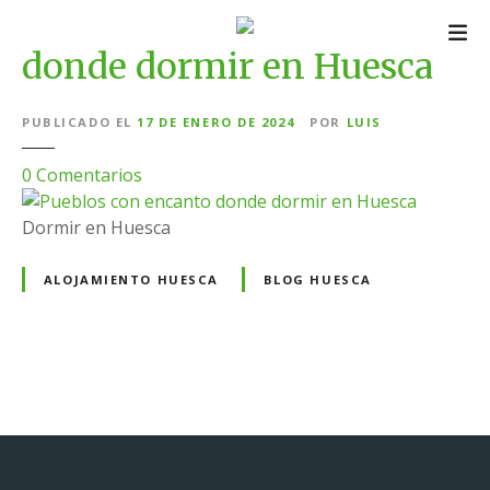
S
Pueblos con encanto
a
donde dormir en Huesca
l
t
a
PUBLICADO EL
17 DE ENERO DE 2024
POR
LUIS
r
a
e
0
Comentarios
l
n
c
P
Dormir en Huesca
o
u
n
e
ALOJAMIENTO HUESCA
BLOG HUESCA
t
b
e
l
n
o
i
s
N
d
c
o
o
a
n
e