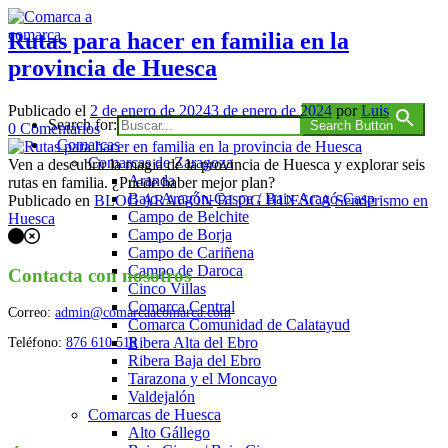
Saltar
al
Rutas para hacer en familia en la
contenido
provincia de Huesca
Comarca a comarca
Publicado el
2 de enero de 2024
3 de enero de 2024
por
Luis
Search for:
Search Button
en
0
Comentarios
Comarcas
Rutas
Comarcas de Zaragoza
para
Ven a descubrir la magia de la provincia de Huesca y explorar seis
Aranda
hacer
rutas en familia. ¿Puede haber mejor plan?
Bajo Aragón-Caspe / Baix Aragó-Casp
en
Publicado en
BLOG ARAGÓN
BLOG HUESCA
Senderismo en
Campo de Belchite
familia
Huesca
Campo de Borja
Navegación
en
Campo de Cariñena
la
de
Campo de Daroca
provincia
Contacta con nosotros
Cinco Villas
los
de
Comarca Central
Huesca
Correo:
admin@comarcaacomarca.com
puestos
Comarca Comunidad de Calatayud
Ribera Alta del Ebro
Teléfono:
876 610 518
Ribera Baja del Ebro
Tarazona y el Moncayo
Valdejalón
Comarcas de Huesca
Alto Gállego