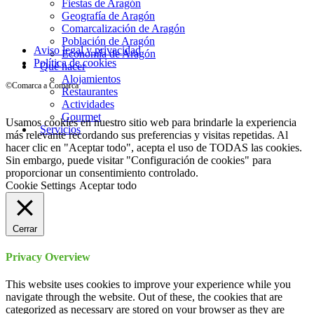
Instagram
Fiestas de Aragón
Geografía de Aragón
Comarcalización de Aragón
Población de Aragón
Aviso legal y privacidad
Economía de Aragón
Política de cookies
Qué hacer
Alojamientos
©Comarca a Comarca
Restaurantes
Actividades
Gourmet
Usamos cookies en nuestro sitio web para brindarle la experiencia
Servicios
más relevante recordando sus preferencias y visitas repetidas. Al
hacer clic en "Aceptar todo", acepta el uso de TODAS las cookies.
Sin embargo, puede visitar "Configuración de cookies" para
proporcionar un consentimiento controlado.
Cookie Settings
Aceptar todo
Cerrar
Privacy Overview
This website uses cookies to improve your experience while you
navigate through the website. Out of these, the cookies that are
categorized as necessary are stored on your browser as they are