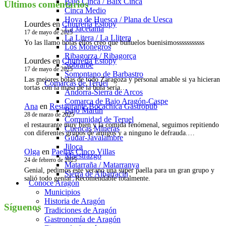
Bajo Cinca / Baix Cinca
Últimos comentarios
Cinca Medio
Hoya de Huesca / Plana de Uesca
Lourdes
en
Churrería Estopy
La Jacetania
17 de mayo de 2025
La Litera / La Llitera
Yo las llamo bolas ellos creo que buñuelos buenisimosssssssssss
Los Monegros
Ribagorza / Ribagorça
Lourdes
en
Churrería Estopy
Sobrarbe
17 de mayo de 2025
Somontano de Barbastro
Las mejores bolas de todo Zaragoza y personal amable si ya hicieran
Comarcas de Teruel
tortas con la masa de la bola sería…
Andorra-Sierra de Arcos
Comarca de Bajo Aragón-Caspe
Ana
en
Restaurante Bocachica Gastropub
Bajo Martín
28 de marzo de 2025
Comunidad de Teruel
el restaurante muy bien y la comida fenómenal, seguimos repitiendo
Cuencas Mineras
con diferentes grupos de amigos y a ninguno le defrauda.…
Gúdar-Javalambre
Jiloca
Olga
en
Paellas Cinco Villas
Maestrazgo
24 de febrero de 2025
Matarraña / Matarranya
Genial, pedimos este verano una super paella para un gran grupo y
Sierra de Albarracín
salió todo genial. Recomendable totalmente.
Conoce Aragón
Municipios
Historia de Aragón
Síguenos
Tradiciones de Aragón
Gastronomía de Aragón