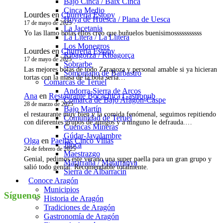
Bajo Cinca / Baix Cinca
Cinca Medio
Lourdes
en
Churrería Estopy
Hoya de Huesca / Plana de Uesca
17 de mayo de 2025
La Jacetania
Yo las llamo bolas ellos creo que buñuelos buenisimosssssssssss
La Litera / La Llitera
Los Monegros
Lourdes
en
Churrería Estopy
Ribagorza / Ribagorça
17 de mayo de 2025
Sobrarbe
Las mejores bolas de todo Zaragoza y personal amable si ya hicieran
Somontano de Barbastro
tortas con la masa de la bola sería…
Comarcas de Teruel
Andorra-Sierra de Arcos
Ana
en
Restaurante Bocachica Gastropub
Comarca de Bajo Aragón-Caspe
28 de marzo de 2025
Bajo Martín
el restaurante muy bien y la comida fenómenal, seguimos repitiendo
Comunidad de Teruel
con diferentes grupos de amigos y a ninguno le defrauda.…
Cuencas Mineras
Gúdar-Javalambre
Olga
en
Paellas Cinco Villas
Jiloca
24 de febrero de 2025
Maestrazgo
Genial, pedimos este verano una super paella para un gran grupo y
Matarraña / Matarranya
salió todo genial. Recomendable totalmente.
Sierra de Albarracín
Conoce Aragón
Municipios
Síguenos
Historia de Aragón
Tradiciones de Aragón
Instagram
Gastronomía de Aragón