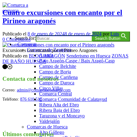
Saltar
al
Cuatro excursiones con encanto por el
contenido
Pirineo aragonés
Comarca a comarca
Publicado el
8 de enero de 2024
8 de enero de 2024
por
Luis
Search for:
Search Button
en
0
Comentarios
Comarcas
Cuatro
Comarcas de Zaragoza
excursiones
Excursiones con encanto por el Pirineo Aragones
Aranda
con
Publicado en
BLOG ARAGÓN
Senderismo en Huesca
ZONAS
Bajo Aragón-Caspe / Baix Aragó-Casp
encanto
DE BAÑO HUESCA
Campo de Belchite
Navegación
por
Campo de Borja
el
de
Campo de Cariñena
Pirineo
Contacta con nosotros
Campo de Daroca
los
aragonés
Cinco Villas
Correo:
admin@comarcaacomarca.com
puestos
Comarca Central
Comarca Comunidad de Calatayud
Teléfono:
876 610 518
Ribera Alta del Ebro
Ribera Baja del Ebro
Tarazona y el Moncayo
Valdejalón
Comarcas de Huesca
Alto Gállego
Últimos comentarios