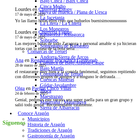
Bajo Cinca / Baix Cinca
Cinca Medio
Lourdes
en
Churrería Estopy
Hoya de Huesca / Plana de Uesca
17 de mayo de 2025
La Jacetania
Yo las llamo bolas ellos creo que buñuelos buenisimosssssssssss
La Litera / La Llitera
Los Monegros
Lourdes
en
Churrería Estopy
Ribagorza / Ribagorça
17 de mayo de 2025
Sobrarbe
Las mejores bolas de todo Zaragoza y personal amable si ya hicieran
Somontano de Barbastro
tortas con la masa de la bola sería…
Comarcas de Teruel
Andorra-Sierra de Arcos
Ana
en
Restaurante Bocachica Gastropub
Comarca de Bajo Aragón-Caspe
28 de marzo de 2025
Bajo Martín
el restaurante muy bien y la comida fenómenal, seguimos repitiendo
Comunidad de Teruel
con diferentes grupos de amigos y a ninguno le defrauda.…
Cuencas Mineras
Gúdar-Javalambre
Olga
en
Paellas Cinco Villas
Jiloca
24 de febrero de 2025
Maestrazgo
Genial, pedimos este verano una super paella para un gran grupo y
Matarraña / Matarranya
salió todo genial. Recomendable totalmente.
Sierra de Albarracín
Conoce Aragón
Municipios
Síguenos
Historia de Aragón
Tradiciones de Aragón
Instagram
Gastronomía de Aragón