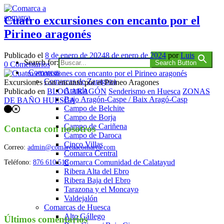
Saltar
al
Cuatro excursiones con encanto por el
contenido
Pirineo aragonés
Comarca a comarca
Publicado el
8 de enero de 2024
8 de enero de 2024
por
Luis
Search for:
Search Button
en
0
Comentarios
Comarcas
Cuatro
Comarcas de Zaragoza
excursiones
Excursiones con encanto por el Pirineo Aragones
Aranda
con
Publicado en
BLOG ARAGÓN
Senderismo en Huesca
ZONAS
Bajo Aragón-Caspe / Baix Aragó-Casp
encanto
DE BAÑO HUESCA
Campo de Belchite
Navegación
por
Campo de Borja
el
de
Campo de Cariñena
Pirineo
Contacta con nosotros
Campo de Daroca
los
aragonés
Cinco Villas
Correo:
admin@comarcaacomarca.com
puestos
Comarca Central
Comarca Comunidad de Calatayud
Teléfono:
876 610 518
Ribera Alta del Ebro
Ribera Baja del Ebro
Tarazona y el Moncayo
Valdejalón
Comarcas de Huesca
Alto Gállego
Últimos comentarios