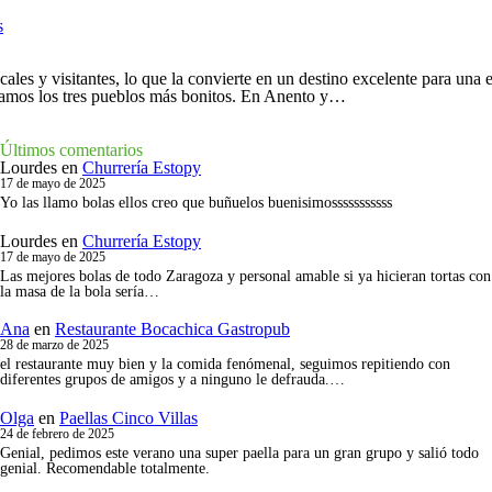
s
ales y visitantes, lo que la convierte en un destino excelente para una
dejamos los tres pueblos más bonitos. En Anento y…
Últimos comentarios
Lourdes
en
Churrería Estopy
17 de mayo de 2025
Yo las llamo bolas ellos creo que buñuelos buenisimosssssssssss
Lourdes
en
Churrería Estopy
17 de mayo de 2025
Las mejores bolas de todo Zaragoza y personal amable si ya hicieran tortas con
la masa de la bola sería…
Ana
en
Restaurante Bocachica Gastropub
28 de marzo de 2025
el restaurante muy bien y la comida fenómenal, seguimos repitiendo con
diferentes grupos de amigos y a ninguno le defrauda.…
Olga
en
Paellas Cinco Villas
24 de febrero de 2025
Genial, pedimos este verano una super paella para un gran grupo y salió todo
genial. Recomendable totalmente.