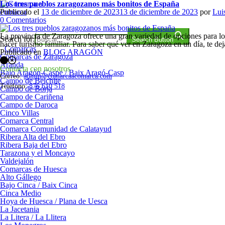
Saltar
Los tres pueblos zaragozanos más bonitos de España
al
Publicado el
13 de diciembre de 2023
13 de diciembre de 2023
por
Lui
contenido
Comarca a comarca
en
0
Comentarios
Los
tres
La provincia de Zaragoza ofrece una gran variedad de opciones para loc
Search for:
Search Button
pueblos
hacer turismo familiar. Para saber qué ver en Zaragoza en un día, te 
Comarcas
zaragozanos
Publicado en
BLOG ARAGÓN
Comarcas de Zaragoza
Navegación
más
Aranda
de
bonitos
Contacta con nosotros
Bajo Aragón-Caspe / Baix Aragó-Casp
los
de
Correo:
admin@comarcaacomarca.com
Campo de Belchite
puestos
España
Teléfono:
876 610 518
Campo de Borja
Campo de Cariñena
Campo de Daroca
Cinco Villas
Comarca Central
Comarca Comunidad de Calatayud
Ribera Alta del Ebro
Ribera Baja del Ebro
Tarazona y el Moncayo
Valdejalón
Comarcas de Huesca
Alto Gállego
Bajo Cinca / Baix Cinca
Cinca Medio
Hoya de Huesca / Plana de Uesca
La Jacetania
La Litera / La Llitera