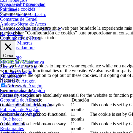
Los Monegros
Aviso legal y privacidad
Ribagorza / Ribagorça
Política de cookies
Sobrarbe
©Comarca a Comarca
Somontano de Barbastro
Comarcas de Teruel
Andorra-Sierra de Arcos
Usamos cookies en nuestro sitio web para brindarle la experiencia más 
Comarca de Bajo Aragón-Caspe
puede visitar "Configuración de cookies" para proporcionar un consent
Bajo Martín
Cookie Settings
Aceptar todo
Comunidad de Teruel
Cuencas Mineras
Gúdar-Javalambre
Jiloca
Cerrar
Maestrazgo
Privacy Overview
Matarraña / Matarranya
This website uses cookies to improve your experience while you navigate
Sierra de Albarracín
working of basic functionalities of the website. We also use third-part
Conoce Aragón
You also have the option to opt-out of these cookies. But opting out o
Municipios
Necessary
Historia de Aragón
Necessary
Tradiciones de Aragón
Siempre activado
Gastronomía de Aragón
Necessary cookies are absolutely essential for the website to function p
Fiestas de Aragón
Cookie
Duración
Geografía de Aragón
cookielawinfo-checkbox-analytics
11
This cookie is set by 
Comarcalización de Aragón
months
Población de Aragón
cookielawinfo-checkbox-functional
11
The cookie is set by G
Economía de Aragón
months
Qué hacer
cookielawinfo-checkbox-necessary
11
This cookie is set by 
Alojamientos
months
Restaurantes