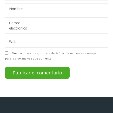
e
Nombre
n
t
Correo
electrónico
r
Web
a
d
Guarda mi nombre, correo electrónico y web en este navegador
para la próxima vez que comente.
a
s