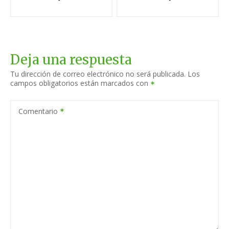
a
v
e
Deja una respuesta
g
Tu dirección de correo electrónico no será publicada.
Los
campos obligatorios están marcados con
a
c
Comentario
i
ó
n
d
e