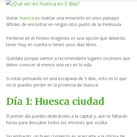
S
a
l
Visitar
Huesca
es realizar una inmersión en unos paisajes
difíciles de encontrar en ningún otro punto de la Península.
t
a
Perderse en el Pirineo Aragonés es una opción que deberías
r
tener muy en cuenta si tienes unos días libres.
a
l
Quédate porque vamos a recomendarte lugares oscenses que
c
debes conocer al menos una vez en la vida.
o
n
Si estás pensando en una escapada de 5 días, esto es lo que
t
no te puedes perder en la provincia de Huesca.
e
n
Día 1: Huesca ciudad
i
d
El primer día puedes dedicárselo a la capital y, aún te faltarán
o
horas para descubrir todos los rincones que oculta.
Sin embargo, un buen comienzo es acercarte a la oficina de