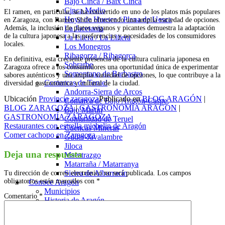
Bajo Cinca / Baix Cinca
Cinca Medio
El ramen, en particular, se ha convertido en uno de los platos más populares
Hoya de Huesca / Plana de Uesca
en Zaragoza, con Ramen Shifu ofreciendo una amplia variedad de opciones.
Además, la inclusión de platos veganos y picantes demuestra la adaptación
La Jacetania
de la cultura japonesa a las preferencias y necesidades de los consumidores
La Litera / La Llitera
locales.
Los Monegros
Ribagorza / Ribagorça
En definitiva, esta creciente presencia de la cultura culinaria japonesa en
Sobrarbe
Zaragoza ofrece a los consumidores una oportunidad única de experimentar
Somontano de Barbastro
sabores auténticos y una amplia variedad de opciones, lo que contribuye a la
Comarcas de Teruel
diversidad gastronómica y cultural de la ciudad.
Andorra-Sierra de Arcos
Ubicación
Provincia zaragoza
Publicado en
BLOG ARAGÓN
|
Comarca de Bajo Aragón-Caspe
BLOG ZARAGOZA
|
GASTRONOMÍA ARAGÓN
|
Bajo Martín
GASTRONOMÍA ZARAGOZA
Comunidad de Teruel
Navegación
Restaurantes con estrella michelin de Aragón
Cuencas Mineras
Comer cachopo en Zaragoza
Gúdar-Javalambre
de
Jiloca
entradas
Deja una respuesta
Maestrazgo
Matarraña / Matarranya
Sierra de Albarracín
Tu dirección de correo electrónico no será publicada.
Los campos
obligatorios están marcados con
*
Conoce Aragón
Municipios
Comentario
*
Historia de Aragón
Tradiciones de Aragón
Gastronomía de Aragón