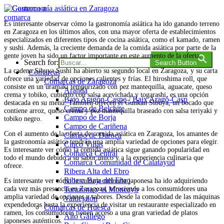
Saltar
al
Es interesante observar cómo la gastronomía asiática ha ido ganando terreno
contenido
en Zaragoza en los últimos años, con una mayor oferta de establecimientos
Comarca a comarca
especializados en diferentes tipos de cocina asiática, como el kamado, ramen
y sushi. Además, la creciente demanda de la comida asiática por parte de la
gente joven ha sido un factor importante en este aumento de la oferta.
Search for:
Search Button
La cadena Sibuya Sushi ha abierto su segundo local en Zaragoza, y su carta
Comarcas
ofrece una variedad de opciones calientes y frías. El hiroshima roll, que
Comarcas de Zaragoza
consiste en un uramaki tempurizado con pez mantequilla, aguacate, queso
Aranda
crema y tobiko, cubierto con salsa acevichada y togarashi, es una opción
Bajo Aragón-Caspe / Baix Aragó-Casp
destacada en su menú. También ofrecen el Gunkan Sibuya, un bocado que
Campo de Belchite
contiene arroz, queso crema y pez mantequilla braseado con salsa teriyaki y
Campo de Borja
tobiko negro.
Campo de Cariñena
Con el aumento de la oferta de comida asiática en Zaragoza, los amantes de
Campo de Daroca
la gastronomía asiática tendrán una amplia variedad de opciones para elegir.
Cinco Villas
Es interesante ver cómo la comida asiática sigue ganando popularidad en
Comarca Central
todo el mundo debido a su sabor único y a la experiencia culinaria que
Comarca Comunidad de Calatayud
ofrece.
Ribera Alta del Ebro
Ribera Baja del Ebro
Es interesante ver cómo la cultura culinaria japonesa ha ido adquiriendo
cada vez más presencia en Zaragoza, ofreciendo a los consumidores una
Tarazona y el Moncayo
amplia variedad de opciones y sabores. Desde la comodidad de las máquinas
Valdejalón
expendedoras hasta la experiencia de visitar un restaurante especializado en
Comarcas de Huesca
ramen, los consumidores tienen acceso a una gran variedad de platos
Alto Gállego
japoneses auténticos.