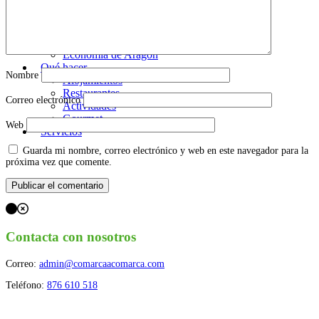
Fiestas de Aragón
Geografía de Aragón
Comarcalización de Aragón
Población de Aragón
Economía de Aragón
Qué hacer
Nombre
Alojamientos
Restaurantes
Correo electrónico
Actividades
Gourmet
Web
Servicios
Guarda mi nombre, correo electrónico y web en este navegador para la
próxima vez que comente.
Contacta con nosotros
Correo:
admin@comarcaacomarca.com
Teléfono:
876 610 518