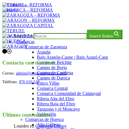
Saltar
al
contenido
Comarca a comarca
Search for:
Search Button
Comarcas
Comarcas de Zaragoza
Aranda
Bajo Aragón-Caspe / Baix Aragó-Casp
Contacta con nosotros
Campo de Belchite
Campo de Borja
Campo de Cariñena
Correo:
admin@comarcaacomarca.com
Campo de Daroca
Teléfono:
876 610 518
Cinco Villas
Comarca Central
Comarca Comunidad de Calatayud
Ribera Alta del Ebro
Ribera Baja del Ebro
Tarazona y el Moncayo
Valdejalón
Últimos comentarios
Comarcas de Huesca
Alto Gállego
Lourdes
en
Churrería Estopy