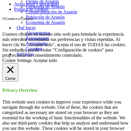
Fiestas de Aragón
Aviso legal y privacidad
Geografía de Aragón
Política de cookies
Comarcalización de Aragón
Población de Aragón
©Comarca a Comarca
Economía de Aragón
Qué hacer
Alojamientos
Usamos cookies en nuestro sitio web para brindarle la experiencia
Restaurantes
más relevante recordando sus preferencias y visitas repetidas. Al
Actividades
hacer clic en "Aceptar todo", acepta el uso de TODAS las cookies.
Gourmet
Sin embargo, puede visitar "Configuración de cookies" para
Servicios
proporcionar un consentimiento controlado.
Cookie Settings
Aceptar todo
Cerrar
Privacy Overview
This website uses cookies to improve your experience while you
navigate through the website. Out of these, the cookies that are
categorized as necessary are stored on your browser as they are
essential for the working of basic functionalities of the website. We
also use third-party cookies that help us analyze and understand how
you use this website. These cookies will be stored in your browser