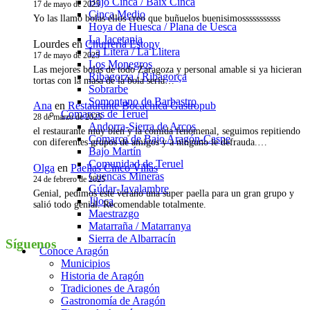
Bajo Cinca / Baix Cinca
17 de mayo de 2025
Cinca Medio
Yo las llamo bolas ellos creo que buñuelos buenisimosssssssssss
Hoya de Huesca / Plana de Uesca
La Jacetania
Lourdes
en
Churrería Estopy
La Litera / La Llitera
17 de mayo de 2025
Los Monegros
Las mejores bolas de todo Zaragoza y personal amable si ya hicieran
Ribagorza / Ribagorça
tortas con la masa de la bola sería…
Sobrarbe
Somontano de Barbastro
Ana
en
Restaurante Bocachica Gastropub
Comarcas de Teruel
28 de marzo de 2025
Andorra-Sierra de Arcos
el restaurante muy bien y la comida fenómenal, seguimos repitiendo
Comarca de Bajo Aragón-Caspe
con diferentes grupos de amigos y a ninguno le defrauda.…
Bajo Martín
Comunidad de Teruel
Olga
en
Paellas Cinco Villas
Cuencas Mineras
24 de febrero de 2025
Gúdar-Javalambre
Genial, pedimos este verano una super paella para un gran grupo y
Jiloca
salió todo genial. Recomendable totalmente.
Maestrazgo
Matarraña / Matarranya
Sierra de Albarracín
Síguenos
Conoce Aragón
Municipios
Instagram
Historia de Aragón
Tradiciones de Aragón
Gastronomía de Aragón