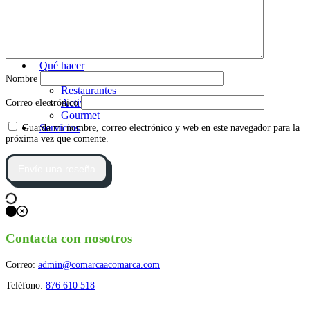
Fiestas de Aragón
Geografía de Aragón
Comarcalización de Aragón
Población de Aragón
Economía de Aragón
Qué hacer
Alojamientos
Nombre
Restaurantes
Actividades
Correo electrónico
Gourmet
Servicios
Guarda mi nombre, correo electrónico y web en este navegador para la
próxima vez que comente.
Contacta con nosotros
Correo:
admin@comarcaacomarca.com
Teléfono:
876 610 518