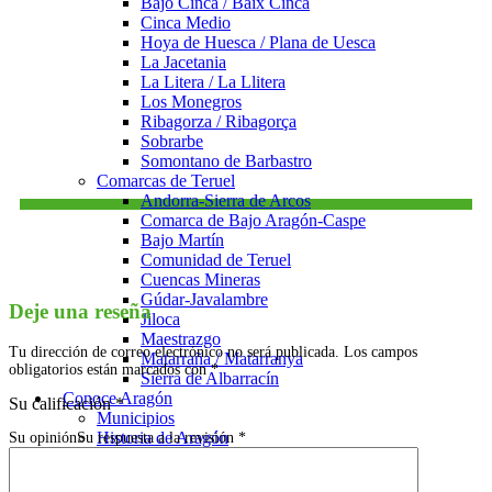
Bajo Cinca / Baix Cinca
Cinca Medio
Hoya de Huesca / Plana de Uesca
La Jacetania
La Litera / La Llitera
Los Monegros
Ribagorza / Ribagorça
Sobrarbe
Somontano de Barbastro
Comarcas de Teruel
Andorra-Sierra de Arcos
Comarca de Bajo Aragón-Caspe
Bajo Martín
Comunidad de Teruel
Cuencas Mineras
Gúdar-Javalambre
Deje una reseña
Jiloca
Maestrazgo
Tu dirección de correo electrónico no será publicada.
Los campos
Matarraña / Matarranya
obligatorios están marcados con
*
Sierra de Albarracín
Conoce Aragón
Su calificación
*
Municipios
Historia de Aragón
Su opinión
Su respuesta a la revisión
*
Tradiciones de Aragón
Gastronomía de Aragón