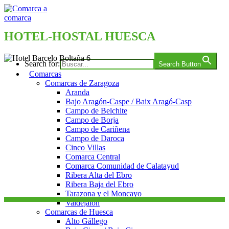
Saltar
al
contenido
Comarca a comarca
HOTEL-HOSTAL HUESCA
Search for:
Search Button
Comarcas
Comarcas de Zaragoza
Aranda
Bajo Aragón-Caspe / Baix Aragó-Casp
Campo de Belchite
Campo de Borja
Campo de Cariñena
Campo de Daroca
Cinco Villas
Comarca Central
Comarca Comunidad de Calatayud
Ribera Alta del Ebro
Ribera Baja del Ebro
Tarazona y el Moncayo
Valdejalón
Comarcas de Huesca
Alto Gállego