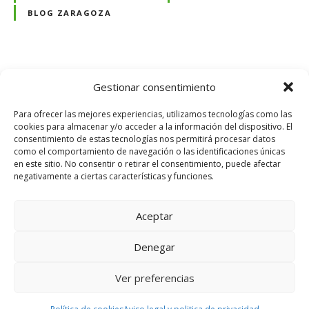
r
BLOG ZARAGOZA
a
p
a
s
N
Gestionar consentimiento
a
r
a
Para ofrecer las mejores experiencias, utilizamos tecnologías como las
u
cookies para almacenar y/o acceder a la información del dispositivo. El
consentimiento de estas tecnologías nos permitirá procesar datos
v
n
Usamos cookies en nuestro sitio web
como el comportamiento de navegación o las identificaciones únicas
f
para brindarle la experiencia más
en este sitio. No consentir o retirar el consentimiento, puede afectar
e
relevante recordando sus
i
negativamente a ciertas características y funciones.
preferencias y visitas repetidas. Al
n
g
hacer clic en "Aceptar todo", acepta
d
el uso de TODAS las cookies. Sin
Aceptar
embargo, puede visitar
e
a
"Configuración de cookies" para
s
Denegar
proporcionar un consentimiento
c
e
controlado.
Aviso legal y privacidad
Política de cookies
m
Ver preferencias
i
Cookie Settings
Aceptar todo
a
©Comarca a Comarca
n