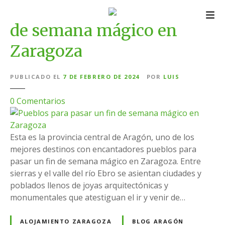
S
Pueblos para pasar un fin
a
de semana mágico en
l
t
Zaragoza
a
r
a
PUBLICADO EL
7 DE FEBRERO DE 2024
POR
LUIS
l
e
0
Comentarios
c
n
o
P
n
u
Esta es la provincia central de Aragón, uno de los
t
e
mejores destinos con encantadores pueblos para
e
b
pasar un fin de semana mágico en Zaragoza. Entre
n
l
sierras y el valle del río Ebro se asientan ciudades y
i
o
poblados llenos de joyas arquitectónicas y
d
s
monumentales que atestiguan el ir y venir de…
o
p
a
ALOJAMIENTO ZARAGOZA
BLOG ARAGÓN