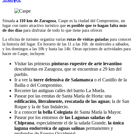
Situada
a 110 km de Zaragoza
, Caspe es la ciudad del Compromiso, un
lugar con tanto atractivo turístico que
es posible que te hagan falta más
de dos días
para disfrutar de todo lo que tiene para ofrecer.
La oficina de turismo organiza varias
rutas de visitas guiadas
para conocer
la historia del lugar. En horario de las 11 a las 16h. de miércoles a sábados,
y los domingos a las 10h y hasta las 14h. Otras opciones de actividades para
hacer en Caspe, incluyen:
Visitar las primeras
pinturas rupestre de arte levantino
descubiertas en Zaragoza, que se encuentran a 29 km del
pueblo.
Ir a ver la
torre defensiva de Salamanca
o el Castillo de la
Bailia o del Compromiso.
Recorrer las antiguas calles del barrio La Muela.
Pasear por las ermitas de Santa María de Horta: una
edificación, literalmente, rescatada de las aguas
; la de San
Roque y la de San Indalecio.
Ir a conocer
la bella Colegiata
de Santa María la Mayor.
Pasear por los entornos de
las Lagunas saladas de
Chiprana
, especialmente el de la salada Grande,
la única
laguna endorreica de aguas salinas
permanentes y
profundas de Europa Occidental.