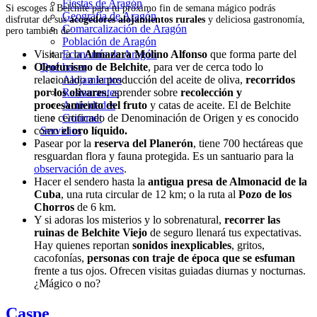
Fiestas de Aragón
Si escoges a Belchite para tu próximo fin de semana mágico podrás
Geografía de Aragón
disfrutar de sus
acogedores alojamientos rurales
y deliciosa gastronomía,
Comarcalización de Aragón
pero también de:
Población de Aragón
Visitar a la
Almazara Molino Alfonso
que forma parte del
Economía de Aragón
Oleoturismo de Belchite
, para ver de cerca todo lo
Qué hacer
relacionado a la producción del aceite de oliva,
recorridos
Alojamientos
por los olivares
, aprender sobre
recolección y
Restaurantes
procesamiento del fruto
y catas de aceite. El de Belchite
Actividades
tiene certificado de Denominación de Origen y es conocido
Gourmet
como
el oro líquido.
Servicios
Pasear por la
reserva del Planerón
, tiene 700 hectáreas que
resguardan flora y fauna protegida. Es un santuario para la
observación de aves
.
Hacer el sendero hasta la
antigua presa de Almonacid de la
Cuba
, una ruta circular de 12 km; o la ruta al
Pozo de los
Chorros
de 6 km.
Y si adoras los misterios y lo sobrenatural,
recorrer las
ruinas de Belchite Viejo
de seguro llenará tus expectativas.
Hay quienes reportan
sonidos inexplicables
, gritos,
cacofonías,
personas con traje de época que se esfuman
frente a tus ojos. Ofrecen visitas guiadas diurnas y nocturnas.
¿Mágico o no?
Caspe