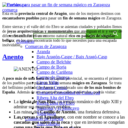
Saltar
al
Esta es la
provincia central de Aragón
, uno de los mejores destinos con
contenido
encantadores pueblos
para pasar un
fin de semana mágico
en Zaragoza.
Comarca a comarca
Entre sierras y el valle del río Ebro se asientan ciudades y poblados llenos
de
joyas arquitectónicas y monumentales
que atestiguan el ir y venir de
Search for:
diferentes culturas en un entorno natural
rico en paisajes de singular
Search Button
belleza
; en los que encontrarás todo lo que necesites para una escapada
Comarcas
inolvidable.
Comarcas de Zaragoza
Aranda
Anento
Bajo Aragón-Caspe / Baix Aragó-Casp
Campo de Belchite
Campo de Borja
Campo de Cariñena
Campo de Daroca
A
poco más de una hora
de la capital provincial, se encuentra el primero
Cinco Villas
de los pueblos para pasar un fin de semana
mágico en Zaragoza
. Se trata
Comarca Central
del bellísimo poblado de Anento, considerado uno
de los más bonitos de
España
. Además de sus encantadoras calles medievales, podrás visitar:
Comarca Comunidad de Calatayud
Ribera Alta del Ebro
La
iglesia de San Blas
, un templo románico del siglo XIII y
Ribera Baja del Ebro
admirar sus magníficos retablos.
Tarazona y el Moncayo
Las ruinas del
Castillo de Anento
, una fortaleza defensiva.
Valdejalón
Las cuevas y el Aguallueve
, con este nombre se conoce a las
Comarcas de Huesca
cascadas que salen de la roca
y que en invierno se congelan
Alto Gállego
como una lluvia que flota en el aire
.