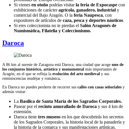
Si vienes
en otoño
podrías visitar
la feria de Expocaspe
con
exhibiciones de carácter
agrícola, ganadero, industrial
y
comercial del Bajo Aragón. O la
feria Naupesca
, con
expositores de artículos de
caza, pesca y deportes náuticos
.
Si eres coleccionista no te pierdas el
Salón Aragonés de
Numismática, Filatelia y Coleccionismo.
Daroca
A 86 km al sureste de Zaragoza está Daroca, una ciudad que acoge
uno de
los conjuntos histórico, artístico y monumental
más importantes de
Aragón, en el que se refleja la
evolución del arte medieval
y sus
reminiscencias mudéjar y románica
.
En Daroca no puedes perderte de recorrer sus
calles con casas señoriales
y
además visitar:
La
Basílica de Santa María de los Sagrados Corporales.
Pasear por el
recinto amurallado de Daroca
y sus 4 km de
extensión.
Daroca tiene
tres museos
en los que descubrirás los secretos
de los Sagrados Corporales, la historia local de la panadería y
la historia de la comarca y sus manifestaciones artísticas.