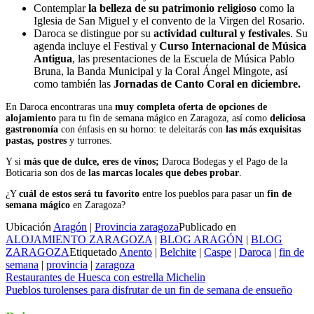
Contemplar
la belleza de su patrimonio religioso
como la
Iglesia de San Miguel y el convento de la Virgen del Rosario.
Daroca se distingue por su
actividad cultural y festivales
. Su
agenda incluye el Festival y
Curso Internacional de Música
Antigua
, las presentaciones de la Escuela de Música Pablo
Bruna, la Banda Municipal y la Coral Ángel Mingote, así
como también las
Jornadas de Canto Coral en diciembre.
En Daroca encontraras una
muy completa oferta de opciones de
alojamiento
para tu fin de semana mágico en Zaragoza, así como
deliciosa
gastronomía
con énfasis en su horno: te deleitarás con
las más exquisitas
pastas, postres
y turrones.
Y si
más que de dulce, eres de vinos;
Daroca Bodegas y el Pago de la
Boticaria son dos de
las marcas locales que debes probar
.
¿Y
cuál de estos será tu favorito
entre los pueblos para pasar un
fin de
semana mágico
en Zaragoza?
Ubicación
Aragón
|
Provincia zaragoza
Publicado en
ALOJAMIENTO ZARAGOZA
|
BLOG ARAGÓN
|
BLOG
ZARAGOZA
Etiquetado
Anento
|
Belchite
|
Caspe
|
Daroca
|
fin de
semana
|
provincia
|
zaragoza
Navegación
Restaurantes de Huesca con estrella Michelin
Pueblos turolenses para disfrutar de un fin de semana de ensueño
de