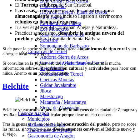
Bajo Cinca / Baix Cinca
El
Torreón celtíbero
de San Cristóbal.
Cinca Medio
Las casas – cueva
que usaban los anentinos
para
Hoya de Huesca / Plana de Uesca
almacenamiento
y que incluso llegaron a servir como
La Jacetania
refugios en tiempos de guerra.
La Litera / La Llitera
Ir a ver el Museo El Colmenar. Abejas y Naturaleza.
Los Monegros
Practicar senderismo,
descubrir la antigua nevera del
Ribagorza / Ribagorça
pueblo
y visitar la Ermita de Santa Bárbara.
Sobrarbe
Somontano de Barbastro
Si de pasar la noche se trata, Anento tiene
alojamientos de tipo rural
y un
Comarcas de Teruel
albergue ideal para grupos.
Andorra-Sierra de Arcos
Comarca de Bajo Aragón-Caspe
Si consultas en la página web del
Ayuntamiento
encontrarás mucha
Bajo Martín
información sobre su
programación cultural y actividades
para hacer con
niños. Anento es un pueblo de cuento.
Comunidad de Teruel
Cuencas Mineras
Belchite
Gúdar-Javalambre
Jiloca
Maestrazgo
Matarraña / Matarranya
Sierra de Albarracín
Belchite se encuentra
a menos de 50 kilómetros
de la ciudad de Zaragoza y
Conoce Aragón
resulta un destino muy particular porque tiene mucho que ver.
Municipios
Tras la guerra civil, se ordenó la
reconstrucción del pueblo
, pero no sobre
Historia de Aragón
las ruinas, sino junto a ellas.
Desde entonces conviven
el Belchite nuevo y
Tradiciones de Aragón
el viejo.
Gastronomía de Aragón