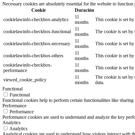
Necessary cookies are absolutely essential for the website to function
Cookie
Duración
11
cookielawinfo-checkbox-analytics
This cookie is set b
months
11
cookielawinfo-checkbox-functional
The cookie is set by
months
11
cookielawinfo-checkbox-necessary
This cookie is set b
months
11
cookielawinfo-checkbox-others
This cookie is set b
months
cookielawinfo-checkbox-
11
This cookie is set b
performance
months
11
The cookie is set by
viewed_cookie_policy
months
data.
Functional
Functional
Functional cookies help to perform certain functionalities like sharing 
Performance
Performance
Performance cookies are used to understand and analyze the key perfor
Analytics
Analytics
Analytical cookies are used to understand how visitors interact with th