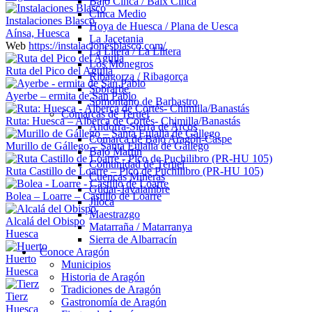
Bajo Cinca / Baix Cinca
Cinca Medio
Instalaciones Blasco
Hoya de Huesca / Plana de Uesca
Aínsa, Huesca
La Jacetania
Web
https://instalacionesblasco.com/
La Litera / La Llitera
Los Monegros
Ruta del Pico del Aguila
Ribagorza / Ribagorça
Sobrarbe
Ayerbe – ermita de San Pablo
Somontano de Barbastro
Comarcas de Teruel
Ruta: Huesca – Alberca de Cortés- Chimilla/Banastás
Andorra-Sierra de Arcos
Comarca de Bajo Aragón-Caspe
Murillo de Gállego – Santa Eulalia de Gállego
Bajo Martín
Comunidad de Teruel
Ruta Castillo de Loarre – Pico de Puchilibro (PR-HU 105)
Cuencas Mineras
Gúdar-Javalambre
Bolea – Loarre – Castillo de Loarre
Jiloca
Maestrazgo
Alcalá del Obispo
Matarraña / Matarranya
Huesca
Sierra de Albarracín
Conoce Aragón
Huerto
Municipios
Huesca
Historia de Aragón
Tradiciones de Aragón
Tierz
Gastronomía de Aragón
Huesca