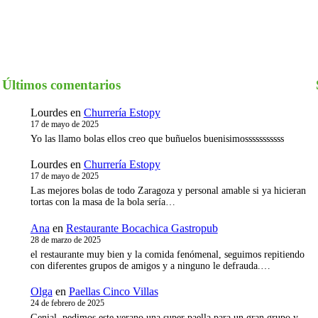
Últimos comentarios
Lourdes
en
Churrería Estopy
I
17 de mayo de 2025
Yo las llamo bolas ellos creo que buñuelos buenisimosssssssssss
Lourdes
en
Churrería Estopy
17 de mayo de 2025
Las mejores bolas de todo Zaragoza y personal amable si ya hicieran
tortas con la masa de la bola sería…
Ana
en
Restaurante Bocachica Gastropub
28 de marzo de 2025
el restaurante muy bien y la comida fenómenal, seguimos repitiendo
con diferentes grupos de amigos y a ninguno le defrauda.…
Olga
en
Paellas Cinco Villas
24 de febrero de 2025
Genial, pedimos este verano una super paella para un gran grupo y