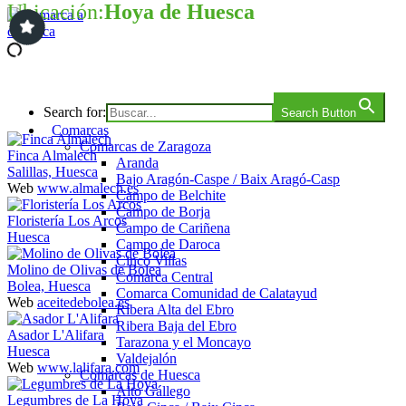
Ubicación:
Hoya de Huesca
Saltar
al
contenido
Comarca a comarca
Search for:
Search Button
Comarcas
Comarcas de Zaragoza
Finca Almalech
Aranda
Salillas, Huesca
Bajo Aragón-Caspe / Baix Aragó-Casp
Web
www.almalech.es
Campo de Belchite
Campo de Borja
Floristería Los Arcos
Campo de Cariñena
Huesca
Campo de Daroca
Cinco Villas
Molino de Olivas de Bolea
Comarca Central
Bolea, Huesca
Comarca Comunidad de Calatayud
Web
aceitedebolea.es
Ribera Alta del Ebro
Ribera Baja del Ebro
Asador L'Alifara
Tarazona y el Moncayo
Huesca
Valdejalón
Web
www.lalifara.com
Comarcas de Huesca
Alto Gállego
Legumbres de La Hoya