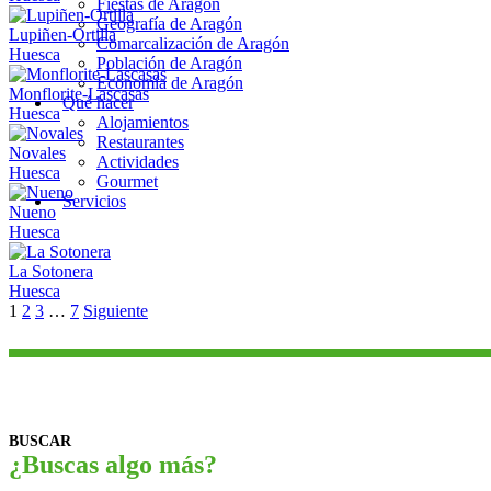
Fiestas de Aragón
Geografía de Aragón
Lupiñen-Ortilla
Comarcalización de Aragón
Huesca
Población de Aragón
Economía de Aragón
Monflorite-Lascasas
Qué hacer
Huesca
Alojamientos
Restaurantes
Novales
Actividades
Huesca
Gourmet
Servicios
Nueno
Huesca
La Sotonera
Huesca
Navegación
1
2
3
…
7
Siguiente
de
los
puestos
BUSCAR
¿Buscas algo más?