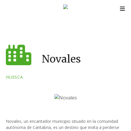
S
a
l
t
a
r
a
l
Novales
c
o
n
HUESCA
t
e
n
i
d
o
Novales, un encantador municipio situado en la comunidad
autónoma de Cantabria, es un destino que invita a perderse