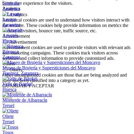
Cimballa
better user experience for the visitors.
Zaragoza
Analytics
Analytics
Layana
Analytical cookies are used to understand how visitors interact with
Zaragoza
the website. These cookies help provide information on metrics the
number of visitors, bounce rate, traffic source, etc.
Aragüés
Advertisement
Huesca
Advertisement
Advertisement cookies are used to provide visitors with relevant ads
Bijuesca
and marketing campaigns. These cookies track visitors across
Zaragoza
websites and collect information to provide customized ads.
Others
Museo de Brujería y Supersticiones del Moncayo
Others
Trasmoz, Zaragoza
Other uncategorized cookies are those that are being analyzed and
have not been classified into a category as yet.
Valle de Bardají
GUARDAR Y ACEPTAR
Huesca
Monterde de Albarracín
Teruel
Oliete
Teruel
Tosos