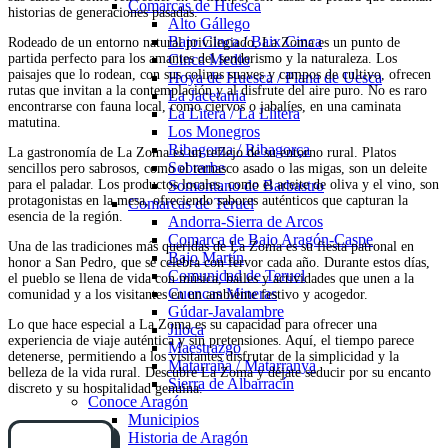
Comarcas de Huesca
historias de generaciones pasadas.
Alto Gállego
Bajo Cinca / Baix Cinca
Rodeado de un entorno natural privilegiado, La Zoma es un punto de
partida perfecto para los amantes del senderismo y la naturaleza. Los
Cinca Medio
paisajes que lo rodean, con sus colinas suaves y campos de cultivo, ofrecen
Hoya de Huesca / Plana de Uesca
rutas que invitan a la contemplación y al disfrute del aire puro. No es raro
La Jacetania
encontrarse con fauna local, como ciervos o jabalíes, en una caminata
La Litera / La Llitera
matutina.
Los Monegros
Ribagorza / Ribagorça
La gastronomía de La Zoma es un reflejo de su entorno rural. Platos
Sobrarbe
sencillos pero sabrosos, como el ternasco asado o las migas, son un deleite
para el paladar. Los productos locales, como el aceite de oliva y el vino, son
Somontano de Barbastro
protagonistas en la mesa, ofreciendo sabores auténticos que capturan la
Comarcas de Teruel
esencia de la región.
Andorra-Sierra de Arcos
Comarca de Bajo Aragón-Caspe
Una de las tradiciones más queridas de La Zoma es su fiesta patronal en
Bajo Martín
honor a San Pedro, que se celebra con fervor cada año. Durante estos días,
Comunidad de Teruel
el pueblo se llena de vida con música, bailes y actividades que unen a la
Cuencas Mineras
comunidad y a los visitantes en un ambiente festivo y acogedor.
Gúdar-Javalambre
Lo que hace especial a La Zoma es su capacidad para ofrecer una
Jiloca
experiencia de viaje auténtica y sin pretensiones. Aquí, el tiempo parece
Maestrazgo
detenerse, permitiendo a los visitantes disfrutar de la simplicidad y la
Matarraña / Matarranya
belleza de la vida rural. Descubre La Zoma y déjate seducir por su encanto
Sierra de Albarracín
discreto y su hospitalidad genuina.
Conoce Aragón
Municipios
Historia de Aragón
Cómo llegar