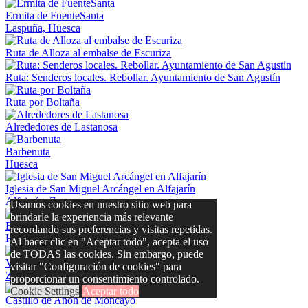
Ermita de FuenteSanta
Laspuña, Huesca
Ruta de Alloza al embalse de Escuriza
Ruta: Senderos locales. Rebollar. Ayuntamiento de San Agustín
Ruta por Boltaña
Alrededores de Lastanosa
Barbenuta
Huesca
Iglesia de San Miguel Arcángel en Alfajarín
Alfajarín, Zaragoza
Usamos cookies en nuestro sitio web para
brindarle la experiencia más relevante
Estación de esquí de Formigal
recordando sus preferencias y visitas repetidas.
Huesca
Al hacer clic en "Aceptar todo", acepta el uso
de TODAS las cookies. Sin embargo, puede
Val de San Martín
visitar "Configuración de cookies" para
Zaragoza
proporcionar un consentimiento controlado.
Cookie Settings
Aceptar todo
Castillo de Añón de Moncayo