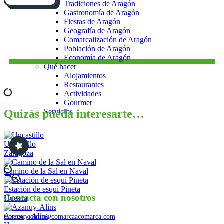
Tradiciones de Aragón
Gastronomía de Aragón
Fiestas de Aragón
Geografía de Aragón
Comarcalización de Aragón
Población de Aragón
Economía de Aragón
Qué hacer
Alojamientos
Restaurantes
Actividades
Gourmet
Quizás pueda interesarte…
Servicios
Uncastillo
Zaragoza
Camino de la Sal en Naval
Estación de esquí Pineta
Contacta con nosotros
Huesca
Azanuy-Alins
Correo:
admin@comarcaacomarca.com