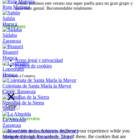
Genial, pedimos este verano una super paella para un gran grupo y
Ruta Mariana
salió todo genial. Recomendable totalmente.
Sahún
Huesca
Síguenos
Sádaba
Instagram
Zaragoza
Bisaurri
Huesca
Aviso legal y privacidad
Política de cookies
Loporzano
Huesca
©Comarca a Comarca
Colegiata de Santa María la Mayor
Caspe, Zaragoza
Veguillas de la Sierra
Cerrar
Teruel
Privacy Overview
La Almolda
Zaragoza
This website uses cookies to improve your experience while you
Mausoleo de los Amantes de Teruel
navigate through the website. Out of these, the cookies that are