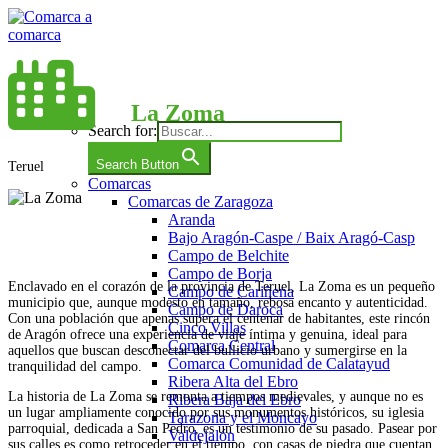
Saltar
al
contenido
Comarca a comarca
La Zoma
Search for:
Search Button
Teruel
Comarcas
Comarcas de Zaragoza
Aranda
Bajo Aragón-Caspe / Baix Aragó-Casp
Campo de Belchite
Campo de Borja
Enclavado en el corazón de la provincia de Teruel, La Zoma es un pequeño
Campo de Cariñena
municipio que, aunque modesto en tamaño, rebosa encanto y autenticidad.
Campo de Daroca
Con una población que apenas supera el centenar de habitantes, este rincón
Cinco Villas
de Aragón ofrece una experiencia de viaje íntima y genuina, ideal para
Comarca Central
aquellos que buscan desconectar del bullicio urbano y sumergirse en la
Comarca Comunidad de Calatayud
tranquilidad del campo.
Ribera Alta del Ebro
La historia de La Zoma se remonta a tiempos medievales, y aunque no es
Ribera Baja del Ebro
un lugar ampliamente conocido por sus monumentos históricos, su iglesia
Tarazona y el Moncayo
parroquial, dedicada a San Pedro, es un testimonio de su pasado. Pasear por
Valdejalón
sus calles es como retroceder en el tiempo, con casas de piedra que cuentan