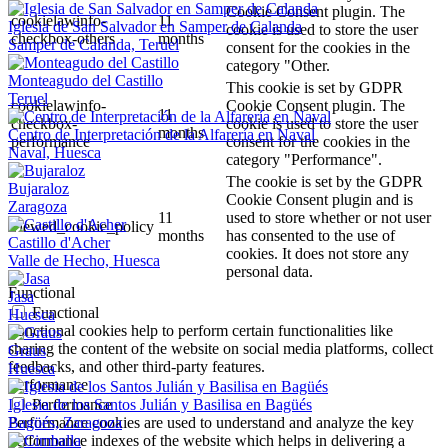
Cookie Consent plugin. The
cookielawinfo-
11
Iglesia de San Salvador en Samper de Calanda
cookie is used to store the user
checkbox-others
months
Samper de Calanda, Teruel
consent for the cookies in the
category "Other.
Monteagudo del Castillo
This cookie is set by GDPR
Teruel
cookielawinfo-
Cookie Consent plugin. The
11
checkbox-
cookie is used to store the user
months
Centro de Interpretación de la Alfarería en Naval
performance
consent for the cookies in the
Naval, Huesca
category "Performance".
The cookie is set by the GDPR
Bujaraloz
Cookie Consent plugin and is
Zaragoza
11
used to store whether or not user
viewed_cookie_policy
months
has consented to the use of
Castillo d'Acher
cookies. It does not store any
Valle de Hecho, Huesca
personal data.
Functional
Jasa
Functional
Huesca
Functional cookies help to perform certain functionalities like
sharing the content of the website on social media platforms, collect
Graus
feedbacks, and other third-party features.
Huesca
Performance
Iglesia de los Santos Julián y Basilisa en Bagüés
Performance
Bagüés, Zaragoza
Performance cookies are used to understand and analyze the key
performance indexes of the website which helps in delivering a