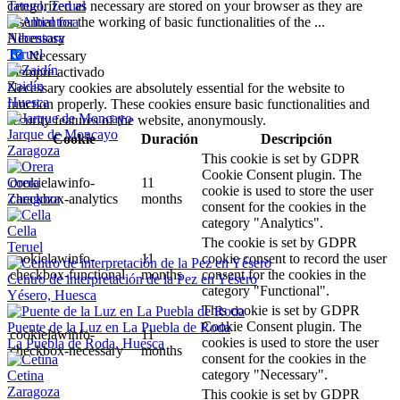
Teruel, Teruel
categorized as necessary are stored on your browser as they are
essential for the working of basic functionalities of the
...
Albentosa
Necessary
Teruel
Necessary
Siempre activado
Zaidín
Necessary cookies are absolutely essential for the website to
Huesca
function properly. These cookies ensure basic functionalities and
security features of the website, anonymously.
Jarque de Moncayo
Cookie
Duración
Descripción
Zaragoza
This cookie is set by GDPR
Cookie Consent plugin. The
Orera
cookielawinfo-
11
cookie is used to store the user
Zaragoza
checkbox-analytics
months
consent for the cookies in the
category "Analytics".
Cella
The cookie is set by GDPR
Teruel
cookielawinfo-
11
cookie consent to record the user
checkbox-functional
months
consent for the cookies in the
Centro de interpretación de la Pez en Yésero
category "Functional".
Yésero, Huesca
This cookie is set by GDPR
Cookie Consent plugin. The
Puente de la Luz en La Puebla de Roda
cookielawinfo-
11
cookies is used to store the user
La Puebla de Roda, Huesca
checkbox-necessary
months
consent for the cookies in the
category "Necessary".
Cetina
Zaragoza
This cookie is set by GDPR