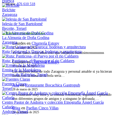
Huesca
Teléfono:
876 610 518
Belchite
Zaragoza
Iglesia de San Bartolomé
Beceite, Teruel
Últimos comentarios
La Almunia de Doña Godina
Zaragoza
Lourdes
en
Churrería Estopy
17 de mayo de 2025
Ruta Calatayud y Daroca: bodegas y arquitectura
Yo las llamo bolas ellos creo que buñuelos buenisimosssssssssss
Ruta: Panticosa- el Pueyo por el rio Caldares
Lourdes
en
Churrería Estopy
17 de mayo de 2025
Ermita de la Magdalena
Las mejores bolas de todo Zaragoza y personal amable si ya hicieran
Fuentes de Rubielos, Teruel
tortas con la masa de la bola sería…
Fuentes Claras
Ana
en
Restaurante Bocachica Gastropub
Teruel
28 de marzo de 2025
el restaurante muy bien y la comida fenómenal, seguimos repitiendo
con diferentes grupos de amigos y a ninguno le defrauda.…
Centro Pastor de Andorra y colección Etnografía Ángel García
Cañada
Olga
en
Paellas Cinco Villas
Andorra, Teruel
24 de febrero de 2025