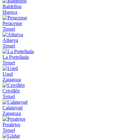
Baldellou
Huesca
Peracense
Teruel
Allueva
Teruel
La Portellada
Teruel
Used
Zaragoza
Crivillén
Teruel
Calatayud
Zaragoza
Peralejos
Teruel