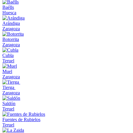
Baélls
Huesca
Arándiga
Zaragoza
Botorrita
Zaragoza
Cubla
Teruel
Muel
Zaragoza
Tierga
Zaragoza
Saldón
Teruel
Fuentes de Rubielos
Teruel