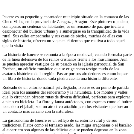
Isuerre es un pequeño y encantador municipio situado en la comarca de las
Cinco Villas, en la provincia de Zaragoza, Aragón. Este pintoresco pueblo,
con apenas un centenar de habitantes, es un remanso de paz que invita a
desconectar del bullicio urbano y a sumergirse en la tranquilidad de la vida
rural. Sus calles empedradas y sus casas de piedra, muchas de ellas con
siglos de historia, ofrecen un viaje en el tiempo que cautiva a todo aquel
que lo visita.
La historia de Isuerre se remonta a la época medieval, cuando formaba parte
de la línea defensiva de los reinos cristianos frente a los musulmanes. Aún
se pueden apreciar vestigios de su pasado en la iglesia parroquial de San
Esteban, un edificio románico que se erige como testigo mudo de los
avatares históricos de la región. Pasear por sus alrededores es como hojear
un libro de historia, donde cada piedra cuenta una historia diferente.
Rodeado de un entorno natural privilegiado, Isuerre es un punto de partida
ideal para los amantes del senderismo y la naturaleza. Los montes y valles
que lo circundan ofrecen rutas de diversa dificultad, perfectas para explorar
a pie o en bicicleta. La flora y fauna autóctonas, con especies como el buitre
leonado o el jabalí, son un atractivo añadido para los visitantes que buscan
un contacto más cercano con la naturaleza.
La gastronomía de Isuerre es un reflejo de su entorno rural y de sus
tradiciones. Platos como el ternasco asado, las migas aragonesas o el bacalao
al ajoarriero son algunas de las delicias que se pueden degustar en la zona.