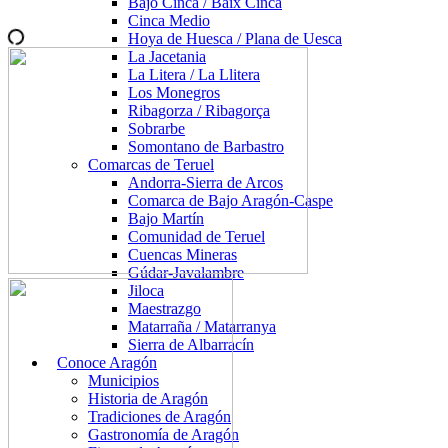
Bajo Cinca / Baix Cinca
Cinca Medio
Hoya de Huesca / Plana de Uesca
La Jacetania
La Litera / La Llitera
Los Monegros
Ribagorza / Ribagorça
Sobrarbe
Somontano de Barbastro
Comarcas de Teruel
Andorra-Sierra de Arcos
Comarca de Bajo Aragón-Caspe
Bajo Martín
Comunidad de Teruel
Cuencas Mineras
Gúdar-Javalambre
Jiloca
Maestrazgo
Matarraña / Matarranya
Sierra de Albarracín
Conoce Aragón
Municipios
Historia de Aragón
Tradiciones de Aragón
Gastronomía de Aragón