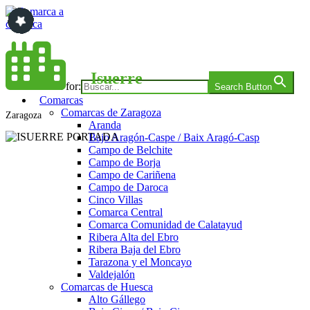
Saltar
al
contenido
Comarca a comarca
Isuerre
Search for:
Search Button
Comarcas
Comarcas de Zaragoza
Zaragoza
Aranda
Bajo Aragón-Caspe / Baix Aragó-Casp
Campo de Belchite
Campo de Borja
Campo de Cariñena
Campo de Daroca
Cinco Villas
Comarca Central
Comarca Comunidad de Calatayud
Ribera Alta del Ebro
Ribera Baja del Ebro
Tarazona y el Moncayo
Valdejalón
Comarcas de Huesca
Alto Gállego