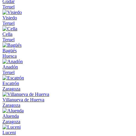
Gúdar
Teruel
Visiedo
Teruel
Cella
Teruel
Bagüés
Huesca
Anadón
Teruel
Escatrón
Zaragoza
Villanueva de Huerva
Zaragoza
Aluenda
Zaragoza
Luceni