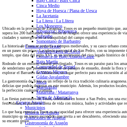
Bajo Cinca / Baix Cinca
Cinca Medio
Hoya de Huesca / Plana de Uesca
La Jacetania
La Litera / La Llitera
Los Monegros
Ubicado en la provincia de Zaragoza, Tosos es un pequeño municipio que, au
Ribagorza / Ribagorça
supera los 200 habitantes, este rincón de Aragón ofrece una experiencia de via
Sobrarbe
ciudades y sumergirse en la tranquilidad del campo español.
Somontano de Barbastro
La historia de Tosos se remonta a tiempos medievales, y su casco urbano conse
Comarcas de Teruel
en un paseo sin prisas. La iglesia parroquial de San Pedro, con su imponente t
Andorra-Sierra de Arcos
templo, que data del siglo XVI, es un testimonio del rico legado histórico de 
Comarca de Bajo Aragón-Caspe
Bajo Martín
Rodeado de un entorno natural privilegiado, Tosos es un paraíso para los aman
Comunidad de Teruel
de senderismo que permiten disfrutar de paisajes de ensueño, donde la flora y
Cuencas Mineras
explorar el Barranco de Valdearcos, un lugar perfecto para una excursión al ai
Gúdar-Javalambre
La gastronomía de Tosos es un reflejo de la rica tradición culinaria aragonesa.
Jiloca
delicias que podrás degustar en este municipio. Además, los productos locales
Maestrazgo
la perfección cualquier comida.
Matarraña / Matarranya
Sierra de Albarracín
Las fiestas patronales de Tosos, celebradas en honor a San Pedro, son una exc
Conoce Aragón
festividades, el pueblo se llena de vida con música, bailes y actividades que re
Municipios
Lo que hace especial a Tosos es su capacidad para ofrecer una experiencia aut
Historia de Aragón
municipio es un tesoro escondido que invita a ser descubierto, ofreciendo una 
Tradiciones de Aragón
su encanto único.
Gastronomía de Aragón