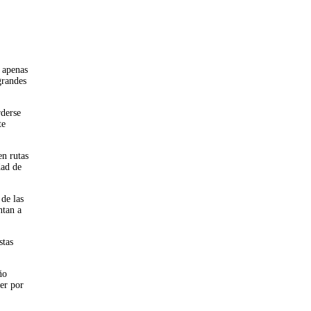
 apenas
grandes
rderse
te
en rutas
dad de
 de las
ntan a
stas
ño
der por