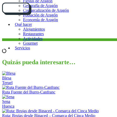
Fiestas de Aragón
Geografía de Aragón
Cómo llegar
Comarcalización de Aragón
Población de Aragón
Economía de Aragón
Qué hacer
Alojamientos
Restaurantes
Actividades
Gourmet
Servicios
Quizás pueda interesarte…
Blesa
Teruel
Ruta Fuente del Burro-Canfranc
Sena
Huesca
Ruta: Brujas desde Binaced – Comarca del Cinca Medio