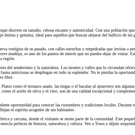
nque discreto en tamaño, rebosa encanto y autenticidad. Con una población que
je íntima y genuina, ideal para aquellos que buscan alejarse del bullicio de las 
rva vestigios de su pasado, con calles estrechas y empedradas que invitan a pe
orre mudéjar, es uno de los puntos de interés que no puedes dejar de visitar. Es
la región.
tes del senderismo y la naturaleza. Los montes y valles que lo circundan ofrec
 fauna autóctonas se despliegan en todo su esplendor. No te pierdas la oportuni
re libre.
 Platos como el ternasco asado, las migas o el bacalao al ajoarriero son algunas
, como el aceite de oliva y el vino, son de una calidad excepcional y compleme
elente oportunidad para conocer las costumbres y tradiciones locales. Durante e
flejan el espíritu acogedor de sus habitantes.
éntica y cercana, donde el visitante se siente parte de la comunidad. Este peque
mezcla perfecta de historia, naturaleza y cultura. Ven a Tosos y déjate sorpren