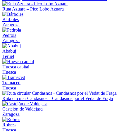
Ruta Azuara – Pico Lobo Azuara
Bárboles
Zaragoza
Pedrola
Zaragoza
Ababuj
Teruel
Huesca capital
Huesca
Tramaced
Huesca
Ruta circular Candasnos – Candasnos por el Vedat de Fraga
Castejón de Valdejasa
Zaragoza
Robres
Huesca