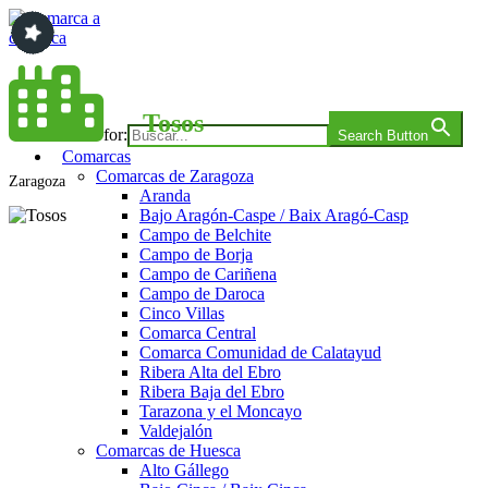
Saltar
al
contenido
Comarca a comarca
Tosos
Search for:
Search Button
Comarcas
Comarcas de Zaragoza
Zaragoza
Aranda
Bajo Aragón-Caspe / Baix Aragó-Casp
Campo de Belchite
Campo de Borja
Campo de Cariñena
Campo de Daroca
Cinco Villas
Comarca Central
Comarca Comunidad de Calatayud
Ribera Alta del Ebro
Ribera Baja del Ebro
Tarazona y el Moncayo
Valdejalón
Comarcas de Huesca
Alto Gállego