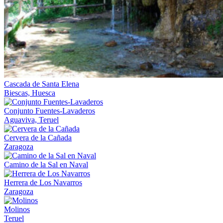
Cascada de Santa Elena
Biescas, Huesca
Conjunto Fuentes-Lavaderos
Aguaviva, Teruel
Cervera de la Cañada
Zaragoza
Camino de la Sal en Naval
Herrera de Los Navarros
Zaragoza
Molinos
Teruel