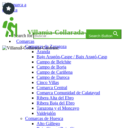
Saltar
al
contenido
Comarca a comarca
Villanúa-Collarada-Canfranc
Search for:
Search Button
Comarcas
Comarcas de Zaragoza
Aranda
Bajo Aragón-Caspe / Baix Aragó-Casp
Campo de Belchite
Campo de Borja
Campo de Cariñena
Campo de Daroca
Cinco Villas
Comarca Central
Comarca Comunidad de Calatayud
Ribera Alta del Ebro
Ribera Baja del Ebro
Tarazona y el Moncayo
Valdejalón
Comarcas de Huesca
Alto Gállego