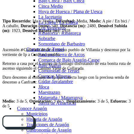
Bajo Cinca / Baix Cinca
Cinca Medio
Hoya de Huesca / Plana de Uesca
La Jacetania
Tipo Recorrido:
Ida y Vuelta,
Dificultad:
Media,
Modo:
A pie / En bici /
La Litera / La Llitera
A caballo,
Duración (min):
540,
Distancia (m):
2480,
Desnivel Subida
Los Monegros
(m):
1923,
Desnivel Bajada (m):
1918
Ribagorza / Ribagorça
Sobrarbe
Somontano de Barbastro
Comarcas de Teruel
Ascensión a Collarada desde el mismo pueblo de Villanúa y descenso por la
Andorra-Sierra de Arcos
vertiente de Ip a Canfranc-pueblo.
Comarca de Bajo Aragón-Caspe
Retorno a casa por el Camino de Santiago disfrutando de esta bonita ruta de
Bajo Martín
ascenso siguiendo el Camino Viejo de Collarada.
Comunidad de Teruel
Cuencas Mineras
Duro descenso al embalse de Ip que conecta luego con la preciosa senda de
Gúdar-Javalambre
descenso a Canfranc.
Jiloca
Maestrazgo
Matarraña / Matarranya
Medio:
3 de 5,
Orientación:
3 de 5,
Desplazamiento:
3 de 5,
Esfuerzo:
3
Sierra de Albarracín
de 5
Conoce Aragón
Municipios
Historia de Aragón
Cómo llegar
Tradiciones de Aragón
Gastronomía de Aragón