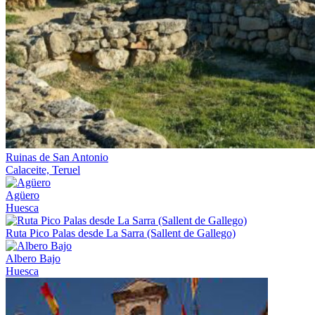
Ruinas de San Antonio
Calaceite, Teruel
Agüero
Huesca
Ruta Pico Palas desde La Sarra (Sallent de Gallego)
Albero Bajo
Huesca