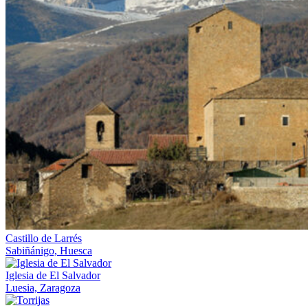
Castillo de Larrés
Sabiñánigo, Huesca
Iglesia de El Salvador
Luesia, Zaragoza