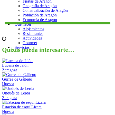
Fiestas de Aragón
Geografía de Aragón
Comarcalización de Aragón
Población de Aragón
Economía de Aragón
Qué hacer
Alojamientos
Restaurantes
Actividades
Gourmet
Servicios
Quizás pueda interesarte…
Lucena de Jalón
Zaragoza
Gurrea de Gállego
Huesca
Undués de Lerda
Zaragoza
Estación de esquí Lizara
Huesca