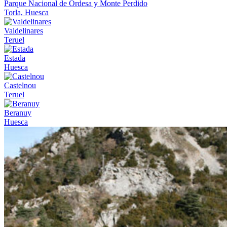
Parque Nacional de Ordesa y Monte Perdido
Torla, Huesca
Valdelinares
Teruel
Estada
Huesca
Castelnou
Teruel
Beranuy
Huesca