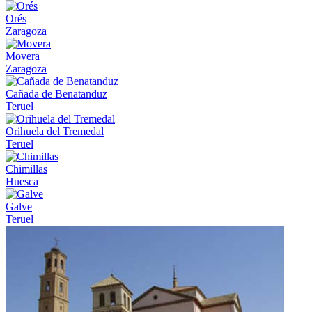
Orés
Zaragoza
Movera
Zaragoza
Cañada de Benatanduz
Teruel
Orihuela del Tremedal
Teruel
Chimillas
Huesca
Galve
Teruel