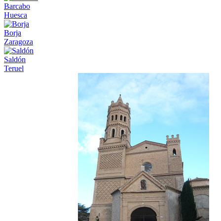
Barcabo
Huesca
Borja
Zaragoza
Saldón
Teruel