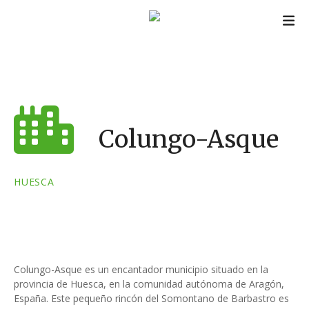
S
a
l
t
a
r
a
l
Colungo-Asque
c
o
n
HUESCA
t
e
n
i
d
Colungo-Asque es un encantador municipio situado en la
o
provincia de Huesca, en la comunidad autónoma de Aragón,
España. Este pequeño rincón del Somontano de Barbastro es