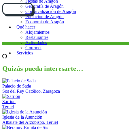
Fiestas de Aragón
Geografía de Aragón
Cómo llegar
Comarcalización de Aragón
Población de Aragón
Economía de Aragón
Qué hacer
Alojamientos
Restaurantes
Actividades
Gourmet
Servicios
Quizás pueda interesarte…
Palacio de Sada
Sos del Rey Católico, Zaragoza
Sarrión
Teruel
Iglesia de la Asunción
Albalate del Arzobispo, Teruel