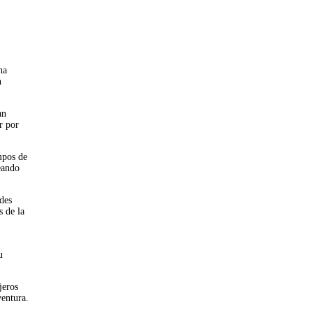
na
n
an
r por
mpos de
eando
edes
s de la
u
jeros
ventura.