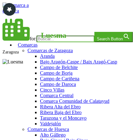
Saltar
al
contenido
Comarca a comarca
Luesma
Search for:
Search Button
Comarcas
Comarcas de Zaragoza
Zaragoza
Aranda
Bajo Aragón-Caspe / Baix Aragó-Casp
Campo de Belchite
Campo de Borja
Campo de Cariñena
Campo de Daroca
Cinco Villas
Comarca Central
Comarca Comunidad de Calatayud
Ribera Alta del Ebro
Ribera Baja del Ebro
Tarazona y el Moncayo
Valdejalón
Comarcas de Huesca
Alto Gállego