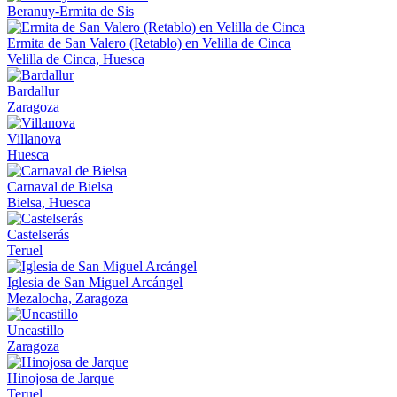
Beranuy-Ermita de Sis
Ermita de San Valero (Retablo) en Velilla de Cinca
Velilla de Cinca, Huesca
Bardallur
Zaragoza
Villanova
Huesca
Carnaval de Bielsa
Bielsa, Huesca
Castelserás
Teruel
Iglesia de San Miguel Arcángel
Mezalocha, Zaragoza
Uncastillo
Zaragoza
Hinojosa de Jarque
Teruel