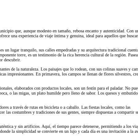
unicipio que, aunque modesto en tamaño, rebosa encanto y autenticidad. Con u
ofrece una experiencia de viaje íntima y genuina, ideal para aquellos que busca
 un lugar tranquilo, sus calles empedradas y su arquitectura tradicional cuent
mponente torre, es un testimonio de la rica herencia cultural de la región. Pasea
or descubrir.
antes de la naturaleza. Los paisajes que lo rodean, con sus colinas suaves y ca
icas impresionantes. En primavera, los campos se llenan de flores silvestres, cr
ionales, elaborados con productos locales, son un festín para el paladar. No pu
boca, o las migas, un plato humilde pero lleno de sabor. Los quesos y embutido
res a través de rutas en bicicleta o a caballo. Las fiestas locales, como las
er las costumbres y tradiciones de sus gentes, siempre dispuestas a compartir s
éntica y sin artificios. Aquí, el tiempo parece detenerse, permitiendo a los via
nde la simplicidad se convierte en un lujo y cada día es una invitación a la a