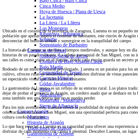
Bajo Cinca / Baix Cinca
Cinca Medio
Hoya de Huesca / Plana de Uesca
La Jacetania
La Litera / La Llitera
Los Monegros
Ubicado en el corazón de la provincia de Zaragoza, Luesma es un pequeño m
Ribagorza / Ribagorça
población que apenas supera el centenar de habitantes, este rincón de Aragón 
Sobrarbe
desconectar del bullicio urbano y sumergirse en la tranquilidad del campo.
Somontano de Barbastro
La historia de Luesma se remonta a tiempos medievales, y aunque hoy en día es
Comarcas de Teruel
historias de un pasado vibrante. La iglesia parroquial de San Miguel, con su i
Andorra-Sierra de Arcos
sus calles es como viajar en el tiempo, donde cada rincón guarda un secreto p
Comarca de Bajo Aragón-Caspe
Bajo Martín
Rodeado de un entorno natural privilegiado, Luesma es un paraíso para los am
Comunidad de Teruel
cultivo, ofrecen rutas de senderismo que permiten disfrutar de vistas panorám
Cuencas Mineras
un espectáculo visual que deleita a los visitantes.
Gúdar-Javalambre
La gastronomía de Luesma es un reflejo de su entorno rural. Los platos tradic
Jiloca
dejar de probar el ternasco de Aragón, un cordero asado que se deshace en la 
Maestrazgo
zona también son una delicia que no te puedes perder.
Matarraña / Matarranya
Sierra de Albarracín
Para los más aventureros, Luesma ofrece la posibilidad de explorar sus alrededo
Conoce Aragón
celebraciones en honor a San Miguel, son una oportunidad perfecta para conoc
Municipios
cultura con los visitantes.
Historia de Aragón
Lo que hace especial a Luesma es su capacidad para ofrecer una experiencia aut
Tradiciones de Aragón
disfrutar de cada momento con calma y plenitud. Descubre Luesma, un lugar do
Gastronomía de Aragón