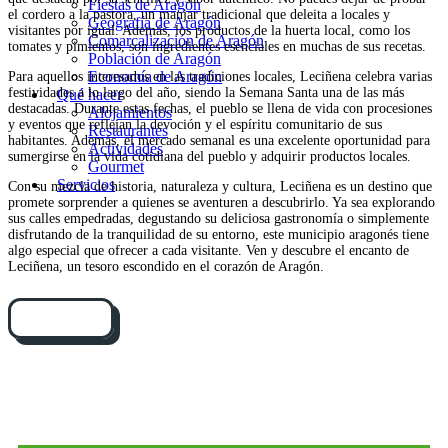
Fiestas de Aragón
el cordero a la pastora, un manjar tradicional que deleita a locales y
Geografía de Aragón
visitantes por igual. Además, los productos de la huerta local, como los
Comarcalización de Aragón
tomates y pimientos, son ingredientes esenciales en muchas de sus recetas.
Población de Aragón
Economía de Aragón
Para aquellos interesados en las tradiciones locales, Leciñena celebra varias
festividades a lo largo del año, siendo la Semana Santa una de las más
Qué hacer
destacadas. Durante estas fechas, el pueblo se llena de vida con procesiones
Alojamientos
y eventos que reflejan la devoción y el espíritu comunitario de sus
Restaurantes
habitantes. Además, el mercado semanal es una excelente oportunidad para
Actividades
sumergirse en la vida cotidiana del pueblo y adquirir productos locales.
Gourmet
Servicios
Con su mezcla de historia, naturaleza y cultura, Leciñena es un destino que
promete sorprender a quienes se aventuren a descubrirlo. Ya sea explorando
sus calles empedradas, degustando su deliciosa gastronomía o simplemente
disfrutando de la tranquilidad de su entorno, este municipio aragonés tiene
algo especial que ofrecer a cada visitante. Ven y descubre el encanto de
Leciñena, un tesoro escondido en el corazón de Aragón.
Cómo llegar