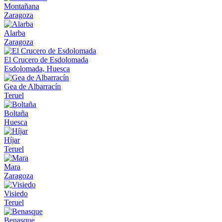
Montañana
Zaragoza
Alarba
Zaragoza
El Crucero de Esdolomada
Esdolomada, Huesca
Gea de Albarracín
Teruel
Boltaña
Huesca
Híjar
Teruel
Mara
Zaragoza
Visiedo
Teruel
Benasque