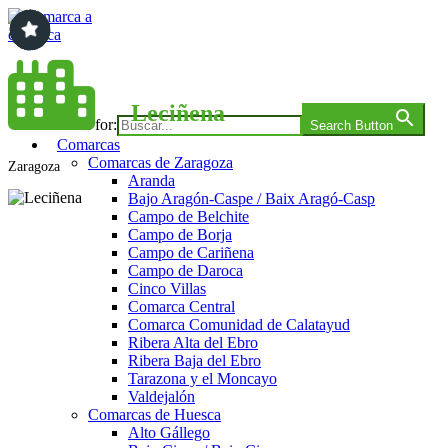
Saltar
al
contenido
Comarca a comarca
Leciñena
Search for:
Search Button
Comarcas
Comarcas de Zaragoza
Zaragoza
Aranda
Bajo Aragón-Caspe / Baix Aragó-Casp
Campo de Belchite
Campo de Borja
Campo de Cariñena
Campo de Daroca
Cinco Villas
Comarca Central
Comarca Comunidad de Calatayud
Ribera Alta del Ebro
Ribera Baja del Ebro
Tarazona y el Moncayo
Valdejalón
Comarcas de Huesca
Alto Gállego