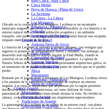
Bajo Cinca / Baix Cinca
Cinca Medio
Hoya de Huesca / Plana de Uesca
La Jacetania
La Litera / La Llitera
Los Monegros
Ubicado en la comarca de Los Monegros, Leciñena es un encantador
Ribagorza / Ribagorça
municipio aragonés que invita a los viajeros a descubrir su rica historia y su
Sobrarbe
entorno natural único. Con una población acogedora y un ambiente
Somontano de Barbastro
tranquilo, este pueblo es el lugar perfecto para quienes buscan una escapada
Comarcas de Teruel
relajante en el corazón de Aragón.
Andorra-Sierra de Arcos
La historia de Leciñena se remonta a tiempos antiguos, con vestigios que
Comarca de Bajo Aragón-Caspe
sugieren la presencia de asentamientos íberos y romanos. Sin embargo, su
Bajo Martín
desarrollo más significativo ocurrió durante la Edad Media, cuando se
Comunidad de Teruel
convirtió en un importante enclave agrícola y ganadero. La iglesia de
Cuencas Mineras
Nuestra Señora de la Asunción, con su impresionante arquitectura gótica, es
Gúdar-Javalambre
un testimonio de su pasado histórico y un punto de interés que no te puedes
Jiloca
perder.
Maestrazgo
Rodeado por el paisaje árido y fascinante de Los Monegros, Leciñena ofrece
Matarraña / Matarranya
a los amantes de la naturaleza la oportunidad de explorar un entorno
Sierra de Albarracín
singular. Las rutas de senderismo que serpentean por la región permiten
Conoce Aragón
descubrir la flora y fauna autóctonas, así como disfrutar de vistas
Municipios
panorámicas que se extienden hasta donde alcanza la vista. No olvides tu
Historia de Aragón
cámara, ya que los atardeceres aquí son simplemente espectaculares.
Tradiciones de Aragón
La gastronomía de Leciñena es un reflejo de su entorno rural, con platos
Gastronomía de Aragón
que destacan por su sencillez y sabor auténtico. No puedes dejar de probar