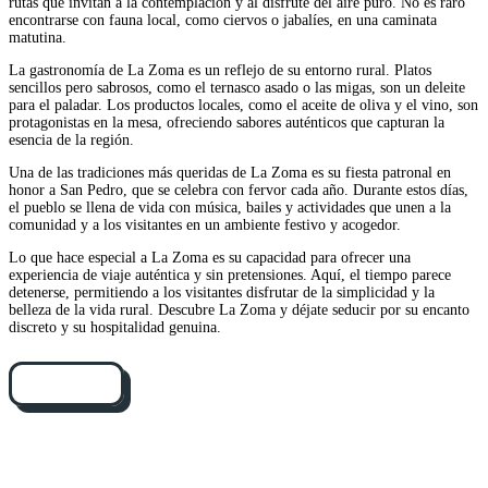
rutas que invitan a la contemplación y al disfrute del aire puro. No es raro
encontrarse con fauna local, como ciervos o jabalíes, en una caminata
matutina.
La gastronomía de La Zoma es un reflejo de su entorno rural. Platos
sencillos pero sabrosos, como el ternasco asado o las migas, son un deleite
para el paladar. Los productos locales, como el aceite de oliva y el vino, son
protagonistas en la mesa, ofreciendo sabores auténticos que capturan la
esencia de la región.
Una de las tradiciones más queridas de La Zoma es su fiesta patronal en
honor a San Pedro, que se celebra con fervor cada año. Durante estos días,
el pueblo se llena de vida con música, bailes y actividades que unen a la
comunidad y a los visitantes en un ambiente festivo y acogedor.
Lo que hace especial a La Zoma es su capacidad para ofrecer una
experiencia de viaje auténtica y sin pretensiones. Aquí, el tiempo parece
detenerse, permitiendo a los visitantes disfrutar de la simplicidad y la
belleza de la vida rural. Descubre La Zoma y déjate seducir por su encanto
discreto y su hospitalidad genuina.
Cómo llegar