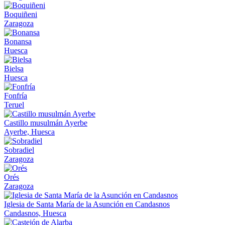
Boquiñeni
Zaragoza
Bonansa
Huesca
Bielsa
Huesca
Fonfría
Teruel
Castillo musulmán Ayerbe
Ayerbe, Huesca
Sobradiel
Zaragoza
Orés
Zaragoza
Iglesia de Santa María de la Asunción en Candasnos
Candasnos, Huesca