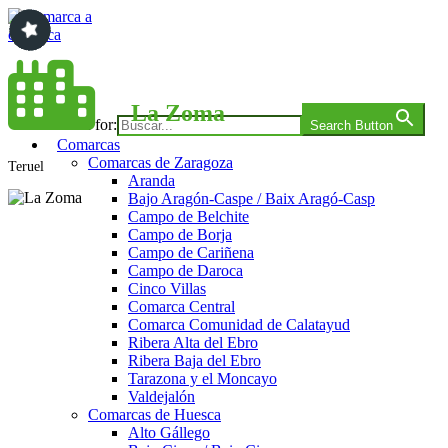
Saltar
al
contenido
Comarca a comarca
La Zoma
Search for:
Search Button
Comarcas
Comarcas de Zaragoza
Teruel
Aranda
Bajo Aragón-Caspe / Baix Aragó-Casp
Campo de Belchite
Campo de Borja
Campo de Cariñena
Campo de Daroca
Cinco Villas
Comarca Central
Comarca Comunidad de Calatayud
Ribera Alta del Ebro
Ribera Baja del Ebro
Tarazona y el Moncayo
Valdejalón
Comarcas de Huesca
Alto Gállego