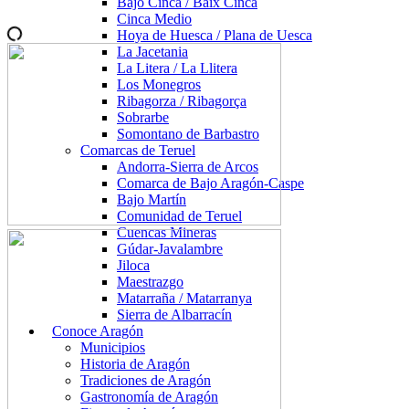
Bajo Cinca / Baix Cinca
Cinca Medio
Hoya de Huesca / Plana de Uesca
La Jacetania
La Litera / La Llitera
Los Monegros
Ribagorza / Ribagorça
Sobrarbe
Somontano de Barbastro
Comarcas de Teruel
Andorra-Sierra de Arcos
Comarca de Bajo Aragón-Caspe
Bajo Martín
Comunidad de Teruel
Cuencas Mineras
Gúdar-Javalambre
Jiloca
Maestrazgo
Matarraña / Matarranya
Sierra de Albarracín
Conoce Aragón
Municipios
Historia de Aragón
Tradiciones de Aragón
Gastronomía de Aragón