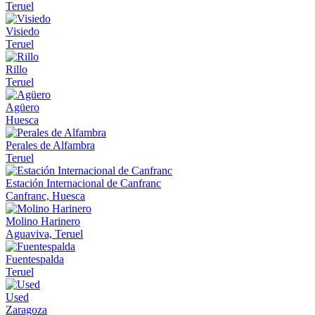
Teruel
Visiedo
Teruel
Rillo
Teruel
Agüero
Huesca
Perales de Alfambra
Teruel
Estación Internacional de Canfranc
Canfranc, Huesca
Molino Harinero
Aguaviva, Teruel
Fuentespalda
Teruel
Used
Zaragoza