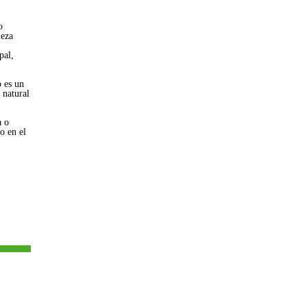
o
leza
pal,
o es un
 natural
a o
o en el