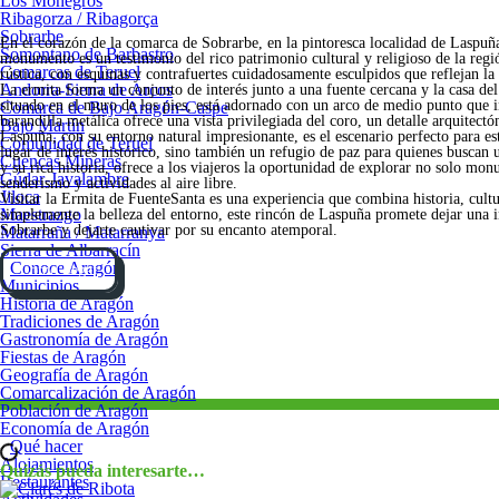
Los Monegros
Ribagorza / Ribagorça
Sobrarbe
En el corazón de la comarca de Sobrarbe, en la pintoresca localidad de Laspuña
Somontano de Barbastro
monumento es un testimonio del rico patrimonio cultural y religioso de la regió
Comarcas de Teruel
rústica, con esquinas y contrafuertes cuidadosamente esculpidos que reflejan la 
Andorra-Sierra de Arcos
La ermita forma un conjunto de interés junto a una fuente cercana y la casa de
situado en el muro de los pies, está adornado con un arco de medio punto que inv
Comarca de Bajo Aragón-Caspe
barandilla metálica ofrece una vista privilegiada del coro, un detalle arquitectó
Bajo Martín
Laspuña, con su entorno natural impresionante, es el escenario perfecto para es
Comunidad de Teruel
lugar de interés histórico, sino también un refugio de paz para quienes busca
Cuencas Mineras
y su rica historia, ofrece a los viajeros la oportunidad de explorar no solo m
Gúdar-Javalambre
senderismo y actividades al aire libre.
Jiloca
Visitar la Ermita de FuenteSanta es una experiencia que combina historia, cultura
Maestrazgo
simplemente la belleza del entorno, este rincón de Laspuña promete dejar una i
Sobrarbe y dejarte cautivar por su encanto atemporal.
Matarraña / Matarranya
Sierra de Albarracín
Conoce Aragón
Cómo llegar
Municipios
Historia de Aragón
Tradiciones de Aragón
Gastronomía de Aragón
Fiestas de Aragón
Geografía de Aragón
Comarcalización de Aragón
Población de Aragón
Economía de Aragón
Qué hacer
Alojamientos
Quizás pueda interesarte…
Restaurantes