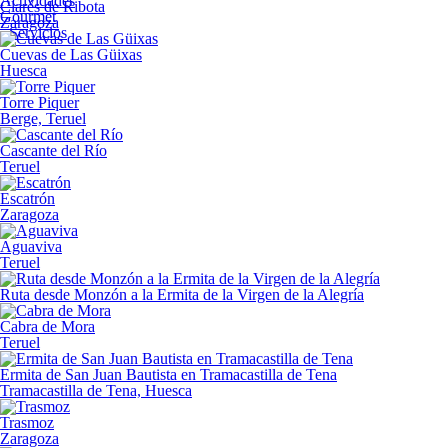
Actividades
Clarés de Ribota
Gourmet
Zaragoza
Servicios
Cuevas de Las Güixas
Huesca
Torre Piquer
Berge, Teruel
Cascante del Río
Teruel
Escatrón
Zaragoza
Aguaviva
Teruel
Ruta desde Monzón a la Ermita de la Virgen de la Alegría
Cabra de Mora
Teruel
Ermita de San Juan Bautista en Tramacastilla de Tena
Tramacastilla de Tena, Huesca
Trasmoz
Zaragoza