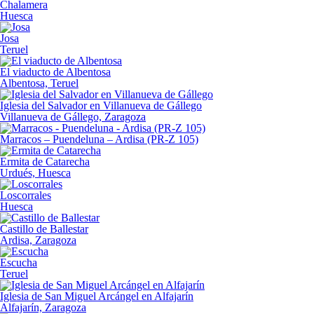
Chalamera
Huesca
Josa
Teruel
El viaducto de Albentosa
Albentosa, Teruel
Iglesia del Salvador en Villanueva de Gállego
Villanueva de Gállego, Zaragoza
Marracos – Puendeluna – Ardisa (PR-Z 105)
Ermita de Catarecha
Urdués, Huesca
Loscorrales
Huesca
Castillo de Ballestar
Ardisa, Zaragoza
Escucha
Teruel
Iglesia de San Miguel Arcángel en Alfajarín
Alfajarín, Zaragoza