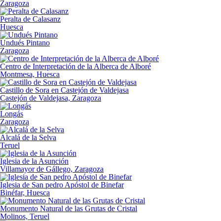
Zaragoza
Peralta de Calasanz
Huesca
Undués Pintano
Zaragoza
Centro de Interpretación de la Alberca de Alboré
Montmesa, Huesca
Castillo de Sora en Castejón de Valdejasa
Castejón de Valdejasa, Zaragoza
Longás
Zaragoza
Alcalá de la Selva
Teruel
Iglesia de la Asunción
Villamayor de Gállego, Zaragoza
Iglesia de San pedro Apóstol de Binefar
Binéfar, Huesca
Monumento Natural de las Grutas de Cristal
Molinos, Teruel