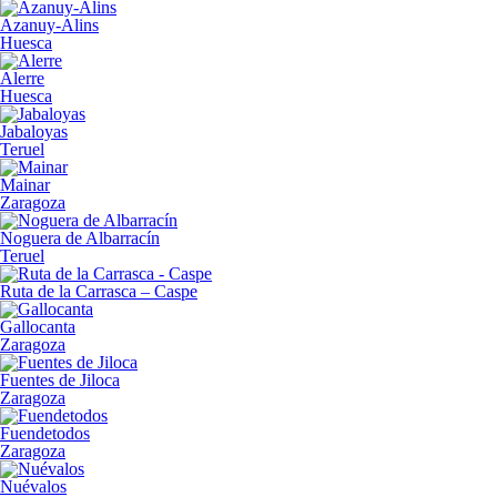
Azanuy-Alins
Huesca
Alerre
Huesca
Jabaloyas
Teruel
Mainar
Zaragoza
Noguera de Albarracín
Teruel
Ruta de la Carrasca – Caspe
Gallocanta
Zaragoza
Fuentes de Jiloca
Zaragoza
Fuendetodos
Zaragoza
Nuévalos