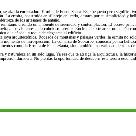
, se alza la encantadora Ermita de FuenteSanta. Este pequeño pero significativ
n. La ermita, construida en sillarejo enlucido, destaca por su simplicidad y bel
destreza de los artesanos de antaño.
l ermitaño, creando un ambiente de serenidad y contemplación. El acceso princi
ita a los visitantes a descubrir su interior. Encima de este arco, un balcón con
nico que añade un toque de elegancia al edificio.
ta joya arquitectónica. Rodeada de montañas y paisajes verdes, la ermita no sol
n un momento de introspección. La comarca de Sobrarbe, conocida por su belleza
onumentos como la Ermita de FuenteSanta, sino también una variedad de rutas de
 y naturaleza en un solo lugar. Ya sea que te atraiga la arquitectura, la histori
mpresión duradera. No pierdas la oportunidad de descubrir este tesoro escondid