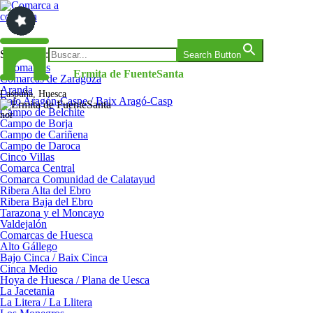
Saltar
al
contenido
Comarca a comarca
Search for:
Search Button
Comarcas
Ermita de FuenteSanta
Comarcas de Zaragoza
Aranda
Laspuña, Huesca
Bajo Aragón-Caspe / Baix Aragó-Casp
Campo de Belchite
nor
Campo de Borja
Campo de Cariñena
Campo de Daroca
Cinco Villas
Comarca Central
Comarca Comunidad de Calatayud
Ribera Alta del Ebro
Ribera Baja del Ebro
Tarazona y el Moncayo
Valdejalón
Comarcas de Huesca
Alto Gállego
Bajo Cinca / Baix Cinca
Cinca Medio
Hoya de Huesca / Plana de Uesca
La Jacetania
La Litera / La Llitera