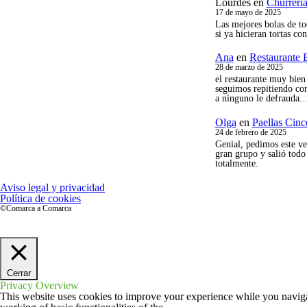
Ana
en
Restaurante 
28 de marzo de 2025
el restaurante muy bie
seguimos repitiendo co
a ninguno le defrauda
Olga
en
Paellas Cinc
24 de febrero de 2025
Genial, pedimos este ve
gran grupo y salió tod
totalmente.
Aviso legal y privacidad
Política de cookies
©Comarca a Comarca
Cerrar
Privacy Overview
This website uses cookies to improve your experience while you navigate
working of basic functionalities of the
...
Necessary
Necessary
Siempre activado
Necessary cookies are absolutely essential for the website to function p