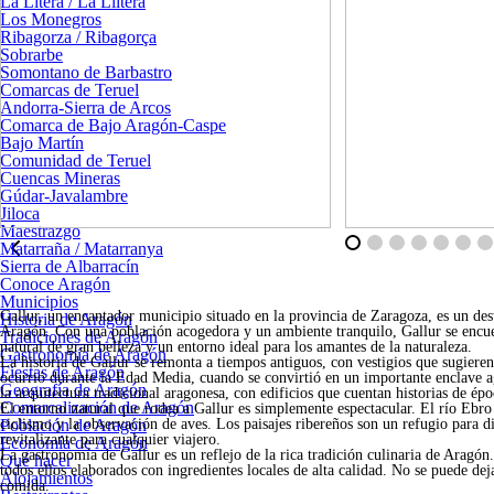
La Litera / La Llitera
Los Monegros
Ribagorza / Ribagorça
Sobrarbe
Somontano de Barbastro
Comarcas de Teruel
Andorra-Sierra de Arcos
Comarca de Bajo Aragón-Caspe
Bajo Martín
Comunidad de Teruel
Cuencas Mineras
Gúdar-Javalambre
Jiloca
Maestrazgo
Matarraña / Matarranya
Sierra de Albarracín
Conoce Aragón
Municipios
Gallur, un encantador municipio situado en la provincia de Zaragoza, es un desti
Historia de Aragón
Aragón. Con una población acogedora y un ambiente tranquilo, Gallur se encuent
Tradiciones de Aragón
natural de gran belleza y un entorno ideal para los amantes de la naturaleza.
Gastronomía de Aragón
La historia de Gallur se remonta a tiempos antiguos, con vestigios que sugiere
Fiestas de Aragón
ocurrió durante la Edad Media, cuando se convirtió en un importante enclave agr
Geografía de Aragón
la arquitectura tradicional aragonesa, con edificios que cuentan historias de épo
Comarcalización de Aragón
El entorno natural que rodea a Gallur es simplemente espectacular. El río Ebro 
Población de Aragón
ciclismo y la observación de aves. Los paisajes ribereños son un refugio para di
revitalizante para cualquier viajero.
Economía de Aragón
La gastronomía de Gallur es un reflejo de la rica tradición culinaria de Aragón. 
Qué hacer
todos ellos elaborados con ingredientes locales de alta calidad. No se puede de
Alojamientos
comida.