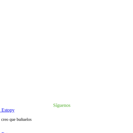
Síguenos
Instagram
a Estopy
s creo que buñuelos
a Estopy
odo Zaragoza y personal amable
n la masa de la bola sería…