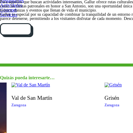
Restaurantes
Para aquellos que buscan actividades interesantes, Gallur ofrece rutas culturale
Actividades
como las fiestas patronales en honor a San Antonio, son una oportunidad única 
Gourmet
música, danzas y eventos que llenan de vida el municipio.
Servicios
Gallur es especial por su capacidad de combinar la tranquilidad de un entorno r
parece detenerse, permitiendo a los visitantes disfrutar de cada momento. Desc
Cómo llegar
Quizás pueda interesarte…
Val de San Martín
Grisén
Zaragoza
Zaragoza