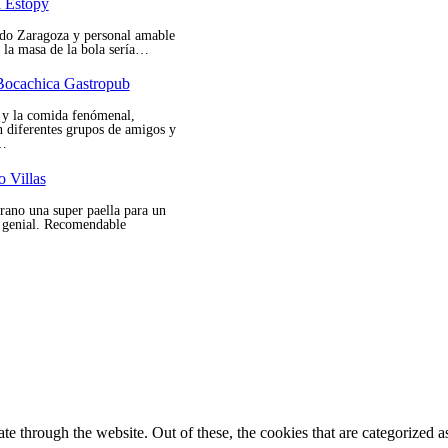
Bocachica Gastropub
n y la comida fenómenal,
n diferentes grupos de amigos y
.…
o Villas
rano una super paella para un
o genial. Recomendable
 through the website. Out of these, the cookies that are categorized as
roperly. These cookies ensure basic functionalities and security feature