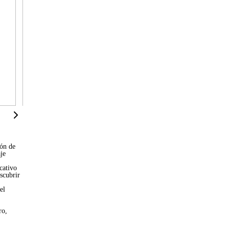
ión de
je
cativo
scubrir
el
ro,