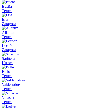
Bueña
Teruel
Erla
Zaragoza
Allepuz
Teruel
Lechón
Zaragoza
Sariñena
Huesca
Bello
Teruel
Valderrobres
Teruel
Villastar
Teruel