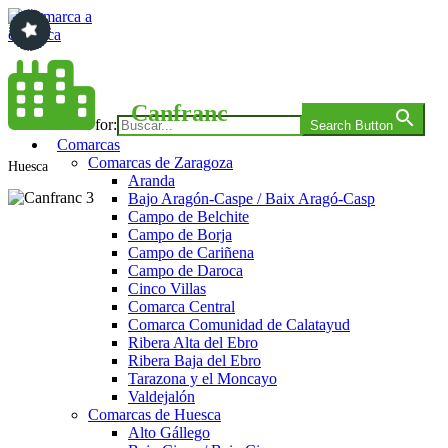
Saltar
al
contenido
Comarca a comarca
Canfranc
Search for:
Search Button
Comarcas
Comarcas de Zaragoza
Huesca
Aranda
Bajo Aragón-Caspe / Baix Aragó-Casp
Campo de Belchite
Campo de Borja
Campo de Cariñena
Campo de Daroca
Cinco Villas
Comarca Central
Comarca Comunidad de Calatayud
Ribera Alta del Ebro
Ribera Baja del Ebro
Tarazona y el Moncayo
Valdejalón
Comarcas de Huesca
Alto Gállego