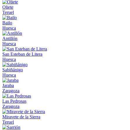
Oliete
Teruel
Bailo
Huesca
Antillón
Huesca
San Esteban de Litera
Huesca
Sabiñánigo
Huesca
Jaraba
Zaragoza
Las Pedrosas
Zaragoza
Miravete de la Sierra
Teruel