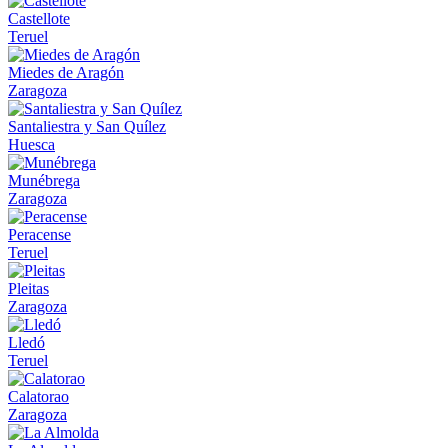
Castellote
Teruel
Miedes de Aragón
Zaragoza
Santaliestra y San Quílez
Huesca
Munébrega
Zaragoza
Peracense
Teruel
Pleitas
Zaragoza
Lledó
Teruel
Calatorao
Zaragoza