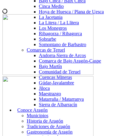
Bajo Cinca / Baix Cinca
Cinca Medio
Hoya de Huesca / Plana de Uesca
La Jacetania
La Litera / La Llitera
Los Monegros
Ribagorza / Ribagorça
Sobrarbe
Somontano de Barbastro
Comarcas de Teruel
Andorra-Sierra de Arcos
Comarca de Bajo Aragón-Caspe
Bajo Martín
Comunidad de Teruel
Cuencas Mineras
Gúdar-Javalambre
Jiloca
Maestrazgo
Matarraña / Matarranya
Sierra de Albarracín
Conoce Aragón
Municipios
Historia de Aragón
Tradiciones de Aragón
Gastronomía de Aragón