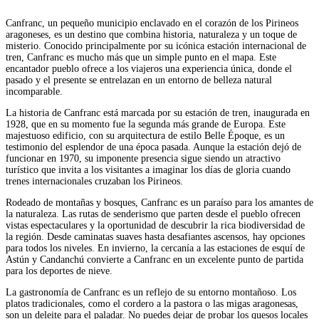
Canfranc, un pequeño municipio enclavado en el corazón de los Pirineos
aragoneses, es un destino que combina historia, naturaleza y un toque de
misterio. Conocido principalmente por su icónica estación internacional de
tren, Canfranc es mucho más que un simple punto en el mapa. Este
encantador pueblo ofrece a los viajeros una experiencia única, donde el
pasado y el presente se entrelazan en un entorno de belleza natural
incomparable.
La historia de Canfranc está marcada por su estación de tren, inaugurada en
1928, que en su momento fue la segunda más grande de Europa. Este
majestuoso edificio, con su arquitectura de estilo Belle Époque, es un
testimonio del esplendor de una época pasada. Aunque la estación dejó de
funcionar en 1970, su imponente presencia sigue siendo un atractivo
turístico que invita a los visitantes a imaginar los días de gloria cuando
trenes internacionales cruzaban los Pirineos.
Rodeado de montañas y bosques, Canfranc es un paraíso para los amantes de
la naturaleza. Las rutas de senderismo que parten desde el pueblo ofrecen
vistas espectaculares y la oportunidad de descubrir la rica biodiversidad de
la región. Desde caminatas suaves hasta desafiantes ascensos, hay opciones
para todos los niveles. En invierno, la cercanía a las estaciones de esquí de
Astún y Candanchú convierte a Canfranc en un excelente punto de partida
para los deportes de nieve.
La gastronomía de Canfranc es un reflejo de su entorno montañoso. Los
platos tradicionales, como el cordero a la pastora o las migas aragonesas,
son un deleite para el paladar. No puedes dejar de probar los quesos locales