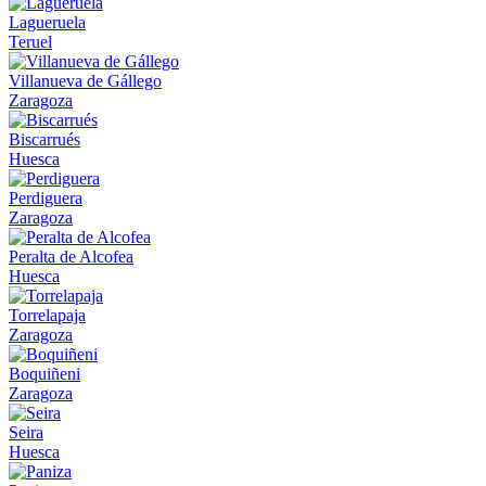
Lagueruela
Teruel
Villanueva de Gállego
Zaragoza
Biscarrués
Huesca
Perdiguera
Zaragoza
Peralta de Alcofea
Huesca
Torrelapaja
Zaragoza
Boquiñeni
Zaragoza
Seira
Huesca