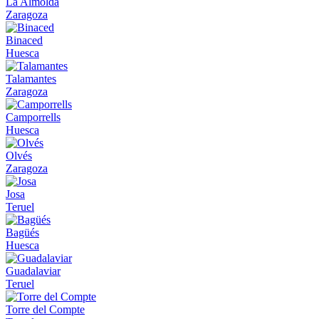
La Almolda
Zaragoza
Binaced
Huesca
Talamantes
Zaragoza
Camporrells
Huesca
Olvés
Zaragoza
Josa
Teruel
Bagüés
Huesca
Guadalaviar
Teruel
Torre del Compte