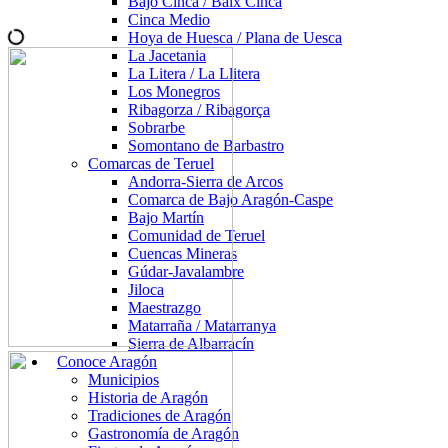
Bajo Cinca / Baix Cinca
Cinca Medio
Hoya de Huesca / Plana de Uesca
La Jacetania
La Litera / La Llitera
Los Monegros
Ribagorza / Ribagorça
Sobrarbe
Somontano de Barbastro
Comarcas de Teruel
Andorra-Sierra de Arcos
Comarca de Bajo Aragón-Caspe
Bajo Martín
Comunidad de Teruel
Cuencas Mineras
Gúdar-Javalambre
Jiloca
Maestrazgo
Matarraña / Matarranya
Sierra de Albarracín
Conoce Aragón
Municipios
Historia de Aragón
Tradiciones de Aragón
Gastronomía de Aragón