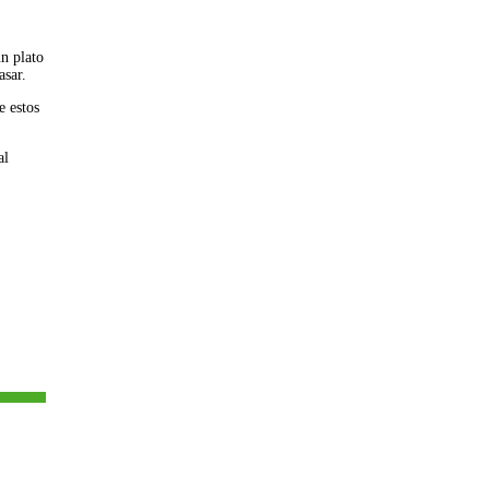
un plato
asar.
e estos
al