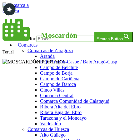
Saltar
al
contenido
Comarca a comarca
Moscardón
Search for:
Search Button
Comarcas
Comarcas de Zaragoza
Teruel
Aranda
Bajo Aragón-Caspe / Baix Aragó-Casp
Campo de Belchite
Campo de Borja
Campo de Cariñena
Campo de Daroca
Cinco Villas
Comarca Central
Comarca Comunidad de Calatayud
Ribera Alta del Ebro
Ribera Baja del Ebro
Tarazona y el Moncayo
Valdejalón
Comarcas de Huesca
Alto Gállego