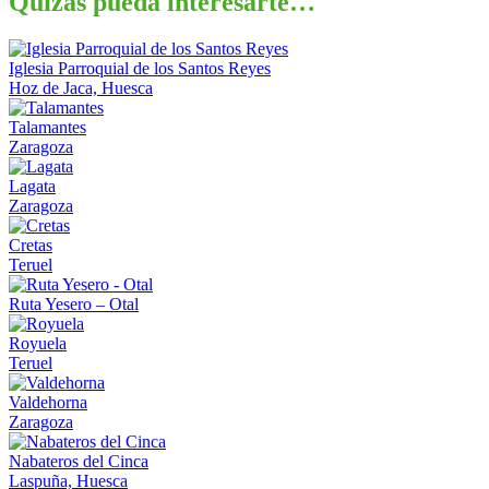
Quizás pueda interesarte…
Iglesia Parroquial de los Santos Reyes
Hoz de Jaca, Huesca
Talamantes
Zaragoza
Lagata
Zaragoza
Cretas
Teruel
Ruta Yesero – Otal
Royuela
Teruel
Valdehorna
Zaragoza
Nabateros del Cinca
Laspuña, Huesca