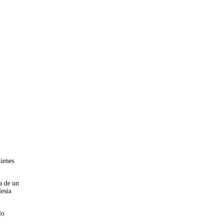
uienes
a de un
lesia
lo