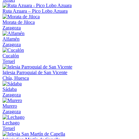
Ruta Azuara – Pico Lobo Azuara
Morata de Jiloca
Zaragoza
Alfamén
Zaragoza
Cucalón
Teruel
Iglesia Parroquial de San Vicente
Chía, Huesca
Sádaba
Zaragoza
Murero
Zaragoza
Lechago
Teruel