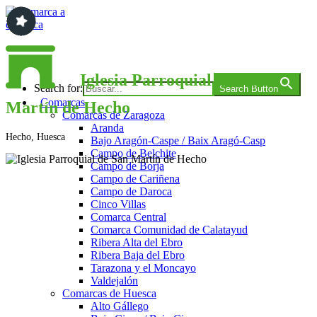
Saltar
al
contenido
Comarca a comarca
Iglesia Parroquial de San
Search for:
Search Button
Comarcas
Martín de Hecho
Comarcas de Zaragoza
Aranda
Hecho, Huesca
Bajo Aragón-Caspe / Baix Aragó-Casp
Campo de Belchite
Campo de Borja
Campo de Cariñena
Campo de Daroca
Cinco Villas
Comarca Central
Comarca Comunidad de Calatayud
Ribera Alta del Ebro
Ribera Baja del Ebro
Tarazona y el Moncayo
Valdejalón
Comarcas de Huesca
Alto Gállego