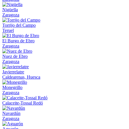
Nigüella
Zaragoza
Torrijo del Campo
Teruel
El Burgo de Ebro
Zaragoza
Nuez de Ebro
Zaragoza
Javierrelatre
Caldearenas, Huesca
Monegrillo
Zaragoza
Calaceite-Tossal Redó
Navardún
Zaragoza
Aguarón