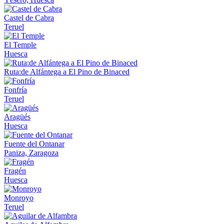
Castel de Cabra
Teruel
El Temple
Huesca
Ruta:de Alfántega a El Pino de Binaced
Fonfría
Teruel
Aragüés
Huesca
Fuente del Ontanar
Paniza, Zaragoza
Fragén
Huesca
Monroyo
Teruel