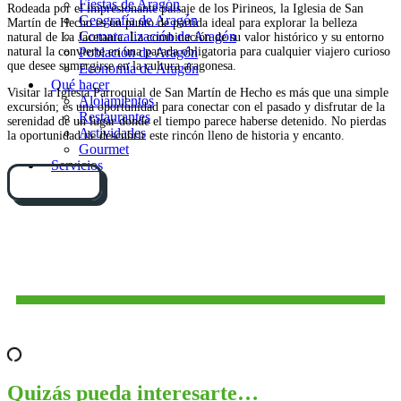
Fiestas de Aragón
Rodeada por el impresionante paisaje de los Pirineos, la Iglesia de San
Geografía de Aragón
Martín de Hecho es un punto de partida ideal para explorar la belleza
Comarcalización de Aragón
natural de La Jacetania. La combinación de su valor histórico y su entorno
natural la convierte en una parada obligatoria para cualquier viajero curioso
Población de Aragón
que desee sumergirse en la cultura aragonesa.
Economía de Aragón
Qué hacer
Visitar la Iglesia Parroquial de San Martín de Hecho es más que una simple
Alojamientos
excursión; es una oportunidad para conectar con el pasado y disfrutar de la
Restaurantes
serenidad de un lugar donde el tiempo parece haberse detenido. No pierdas
Actividades
la oportunidad de descubrir este rincón lleno de historia y encanto.
Gourmet
Servicios
Cómo llegar
Quizás pueda interesarte…