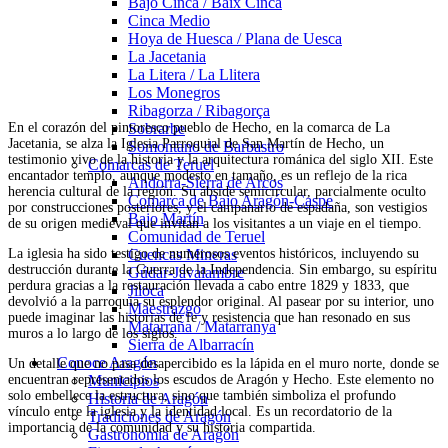
Bajo Cinca / Baix Cinca
Cinca Medio
Hoya de Huesca / Plana de Uesca
La Jacetania
La Litera / La Llitera
Los Monegros
Ribagorza / Ribagorça
En el corazón del pintoresco pueblo de Hecho, en la comarca de La
Sobrarbe
Jacetania, se alza la Iglesia Parroquial de San Martín de Hecho, un
Somontano de Barbastro
testimonio vivo de la historia y la arquitectura románica del siglo XII. Este
Comarcas de Teruel
encantador templo, aunque modesto en tamaño, es un reflejo de la rica
Andorra-Sierra de Arcos
herencia cultural de la región. Su ábside semicircular, parcialmente oculto
Comarca de Bajo Aragón-Caspe
por construcciones posteriores, y el campanario de espadaña, son vestigios
Bajo Martín
de su origen medieval que invitan a los visitantes a un viaje en el tiempo.
Comunidad de Teruel
La iglesia ha sido testigo de numerosos eventos históricos, incluyendo su
Cuencas Mineras
destrucción durante la Guerra de la Independencia. Sin embargo, su espíritu
Gúdar-Javalambre
perdura gracias a la restauración llevada a cabo entre 1829 y 1833, que
Jiloca
devolvió a la parroquia su esplendor original. Al pasear por su interior, uno
Maestrazgo
puede imaginar las historias de fe y resistencia que han resonado en sus
Matarraña / Matarranya
muros a lo largo de los siglos.
Sierra de Albarracín
Conoce Aragón
Un detalle que no pasa desapercibido es la lápida en el muro norte, donde se
encuentran representados los escudos de Aragón y Hecho. Este elemento no
Municipios
solo embellece la estructura, sino que también simboliza el profundo
Historia de Aragón
vínculo entre la iglesia y la identidad local. Es un recordatorio de la
Tradiciones de Aragón
importancia de la comunidad y su historia compartida.
Gastronomía de Aragón