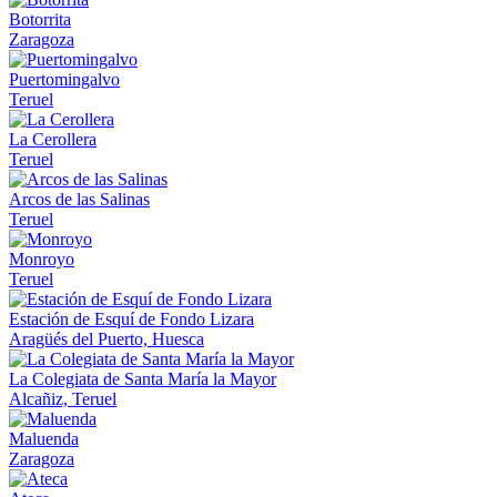
Botorrita
Zaragoza
Puertomingalvo
Teruel
La Cerollera
Teruel
Arcos de las Salinas
Teruel
Monroyo
Teruel
Estación de Esquí de Fondo Lizara
Aragüés del Puerto, Huesca
La Colegiata de Santa María la Mayor
Alcañiz, Teruel
Maluenda
Zaragoza