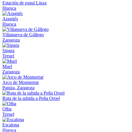
Estación de esquí Linza
Huesca
Aragüés
Huesca
Villanueva de Gállego
Zaragoza
Singra
Teruel
Muel
Zaragoza
Arco de Montserrat
Paniza, Zaragoza
Ruta de la subida a Peña Oroel
Olba
Teruel
Escalona
Huesca