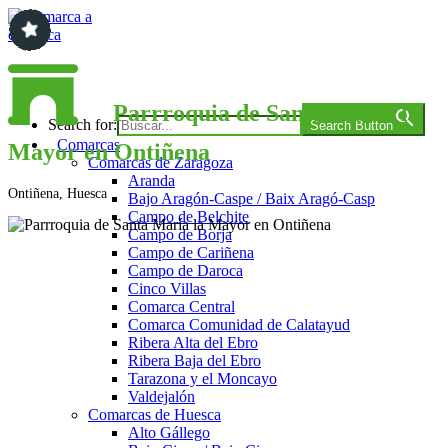
Saltar
al
contenido
Comarca a comarca
Parrroquia de Santa María la
Search for:
Search Button
Comarcas
Mayor en Ontiñena
Comarcas de Zaragoza
Aranda
Ontiñena, Huesca
Bajo Aragón-Caspe / Baix Aragó-Casp
Campo de Belchite
Campo de Borja
Campo de Cariñena
Campo de Daroca
Cinco Villas
Comarca Central
Comarca Comunidad de Calatayud
Ribera Alta del Ebro
Ribera Baja del Ebro
Tarazona y el Moncayo
Valdejalón
Comarcas de Huesca
Alto Gállego