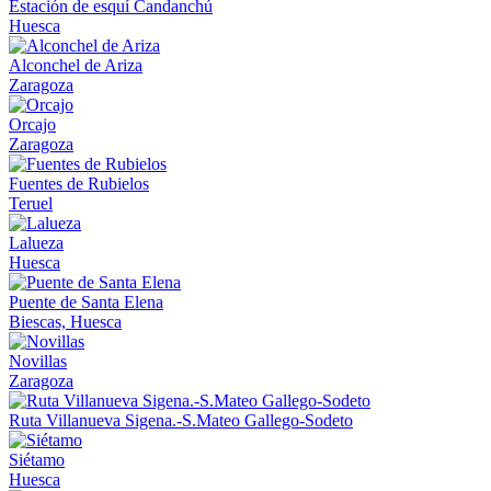
Estación de esquí Candanchú
Huesca
Alconchel de Ariza
Zaragoza
Orcajo
Zaragoza
Fuentes de Rubielos
Teruel
Lalueza
Huesca
Puente de Santa Elena
Biescas, Huesca
Novillas
Zaragoza
Ruta Villanueva Sigena.-S.Mateo Gallego-Sodeto
Siétamo
Huesca