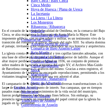
Bajo Cinca / Baix Cinca
Cinca Medio
Hoya de Huesca / Plana de Uesca
La Jacetania
La Litera / La Llitera
Los Monegros
Ribagorza / Ribagorça
En el corazón de la tranquila localidad de Ontiñena, en la comarca del Bajo
Sobrarbe
Cinca, se alza majestuosa la Parroquia de Santa María la Mayor. Este
Somontano de Barbastro
imponente edificio, con su aire sobrio y militar, es un testimonio vivo de la
Comarcas de Teruel
transición del románico al gótico, datando del siglo XIII. Su silueta domina
Andorra-Sierra de Arcos
el paisaje, invitando a los viajeros a descubrir su rica historia y arquitectura.
Comarca de Bajo Aragón-Caspe
Bajo Martín
La iglesia consta de una nave central y tres capillas laterales adosadas, con
Comunidad de Teruel
una base de sillería que da paso a un ábside superior de ladrillo. Aunque el
altar mayor perdió su retablo original en 1936, un conjunto de pinturas
Cuencas Mineras
sobre madera de la escuela aragonesa del siglo XV, el Archivo Mas-Guido
Gúdar-Javalambre
de Barcelona conserva 21 gráficos del mismo. Gracias a estos registros, el
Jiloca
Ayuntamiento de Ontiñena ha encargado reproducciones, permitiendo a los
Maestrazgo
visitantes imaginar la belleza que una vez adornó el altar.
Matarraña / Matarranya
Sierra de Albarracín
El campanario de la iglesia, que ha sufrido diversas transformaciones a lo
Conoce Aragón
largo de los años, es otro punto de interés. Sus campanas, que en tiempos
pasados marcaban los acontecimientos de la vida social del municipio,
Municipios
fueron probablemente fundidas para fines bélicos. Sin embargo, su
Historia de Aragón
presencia sigue siendo un recordatorio del papel central que la iglesia ha
Tradiciones de Aragón
jugado en la comunidad.
Gastronomía de Aragón