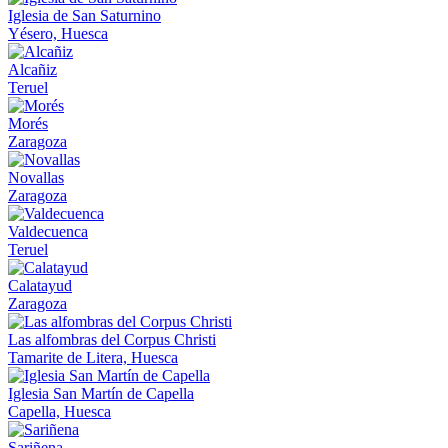
Iglesia de San Saturnino
Yésero, Huesca
Alcañiz
Teruel
Morés
Zaragoza
Novallas
Zaragoza
Valdecuenca
Teruel
Calatayud
Zaragoza
Las alfombras del Corpus Christi
Tamarite de Litera, Huesca
Iglesia San Martín de Capella
Capella, Huesca
Sariñena