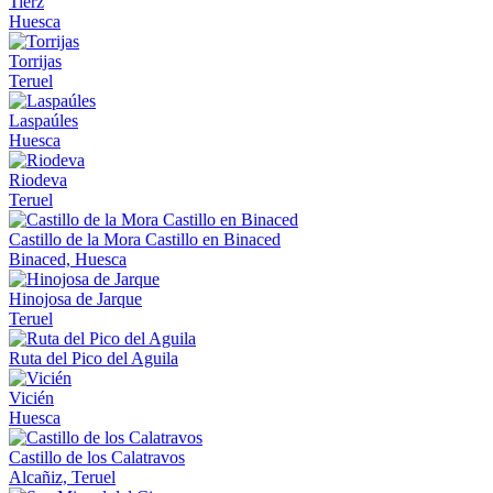
Tierz
Huesca
Torrijas
Teruel
Laspaúles
Huesca
Riodeva
Teruel
Castillo de la Mora Castillo en Binaced
Binaced, Huesca
Hinojosa de Jarque
Teruel
Ruta del Pico del Aguila
Vicién
Huesca
Castillo de los Calatravos
Alcañiz, Teruel