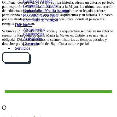
Fiestas de Aragón
Ontiñena, con su encanto rural y su rica historia, ofrece un entorno perfecto
Geografía de Aragón
para explorar la Parroquia de Santa María la Mayor. La última restauración
Comarcalización de Aragón
del edificio, completada en 1994, ha asegurado que su legado perdure,
permitiendo a los visitantes apreciar su arquitectura y su historia. Un paseo
Población de Aragón
por sus alrededores ofrece una experiencia única, donde el pasado y el
Economía de Aragón
presente se entrelazan.
Qué hacer
Alojamientos
Si buscas un lugar donde la historia y la arquitectura se unan en un entorno
Restaurantes
sereno, la Parroquia de Santa María la Mayor en Ontiñena es una visita
Actividades
obligada. Deja que sus muros te cuenten historias de tiempos pasados y
Gourmet
descubre por qué este rincón del Bajo Cinca es tan especial.
Servicios
Cómo llegar