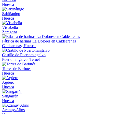
Huesca
Sabiñánigo
Huesca
Vistabella
Zaragoza
Fábrica de harinas La Dolores en Caldearenas
Caldearenas, Huesca
Castillo de Puertomingalvo
Puertomingalvo, Teruel
Torres de Barbués
Huesca
Agüero
Huesca
Sangarrén
Huesca
Azanuy-Alins