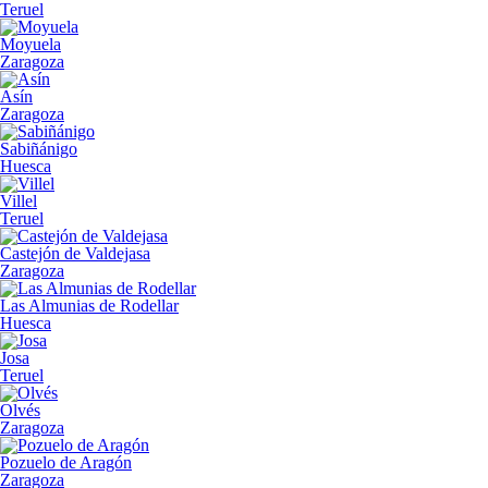
Teruel
Moyuela
Zaragoza
Asín
Zaragoza
Sabiñánigo
Huesca
Villel
Teruel
Castejón de Valdejasa
Zaragoza
Las Almunias de Rodellar
Huesca
Josa
Teruel
Olvés
Zaragoza
Pozuelo de Aragón
Zaragoza