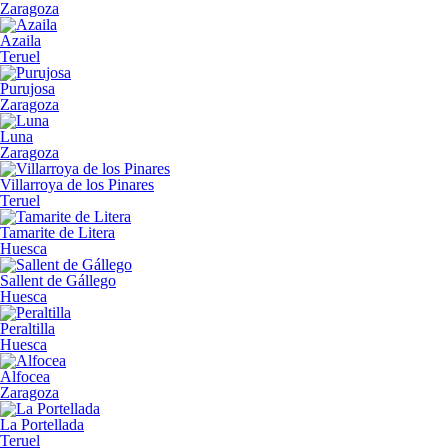
Zaragoza
Azaila
Teruel
Purujosa
Zaragoza
Luna
Zaragoza
Villarroya de los Pinares
Teruel
Tamarite de Litera
Huesca
Sallent de Gállego
Huesca
Peraltilla
Huesca
Alfocea
Zaragoza
La Portellada
Teruel