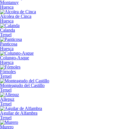
Montanuy
Huesca
Alcolea de Cinca
Huesca
Calanda
Teruel
Panticosa
Huesca
Colungo-Asque
Huesca
Fórnoles
Teruel
Monteagudo del Castillo
Teruel
Allepuz
Teruel
Aguilar de Alfambra
Teruel
Murero