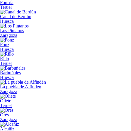
Fonfría
Teruel
Canal de Berdún
Huesca
Los Pintanos
Zaragoza
Fonz
Huesca
Rillo
Teruel
Barbuñales
Huesca
La puebla de Alfindén
Zaragoza
Oliete
Teruel
Orés
Zaragoza
Alcañiz