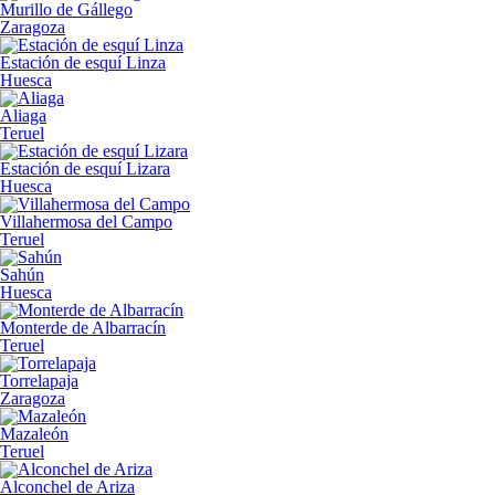
Murillo de Gállego
Zaragoza
Estación de esquí Linza
Huesca
Aliaga
Teruel
Estación de esquí Lizara
Huesca
Villahermosa del Campo
Teruel
Sahún
Huesca
Monterde de Albarracín
Teruel
Torrelapaja
Zaragoza
Mazaleón
Teruel
Alconchel de Ariza