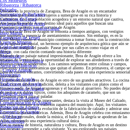
Los Monegros
Ribagorza / Ribagorça
Sobrarbe
Ubicado en la provincia de Zaragoza, Brea de Aragón es un encantador
Somontano de Barbastro
municipio que invita a los viajeros a sumergirse en su rica historia y
Comarcas de Teruel
tradiciones. Con una población acogedora y un entorno natural que cautiva,
Andorra-Sierra de Arcos
este pequeño pueblo es un destino ideal para aquellos que buscan una
experiencia auténtica en el corazón de Aragón.
Comarca de Bajo Aragón-Caspe
La historia de Brea de Aragón se remonta a tiempos antiguos, con vestigios
Bajo Martín
que sugieren la presencia de asentamientos romanos. Sin embargo, es en la
Comunidad de Teruel
Edad Media cuando el municipio comienza a tomar forma, con la construcción
Cuencas Mineras
de su iglesia parroquial, un hermoso ejemplo de arquitectura gótica que aún se
Gúdar-Javalambre
erige como testigo del pasado. Pasear por sus calles es como viajar en el
Jiloca
tiempo, con cada rincón contando una historia diferente.
Maestrazgo
Rodeado de un paisaje natural impresionante, Brea de Aragón ofrece a los
amantes de la naturaleza la oportunidad de explorar sus alrededores a través de
Matarraña / Matarranya
diversas rutas de senderismo. Los caminos serpentean entre colinas y campos,
Sierra de Albarracín
ofreciendo vistas panorámicas que quitan el aliento. En primavera, el campo se
Conoce Aragón
llena de colores vibrantes, convirtiendo cada paseo en una experiencia sensorial
Municipios
inolvidable.
Historia de Aragón
La gastronomía de Brea de Aragón es otro de sus grandes atractivos. La cocina
Tradiciones de Aragón
local, rica en sabores y tradición, deleita a los visitantes con platos como el
Gastronomía de Aragón
ternasco asado, las migas aragonesas y el bacalao al ajoarriero. No puedes dejar
de probar sus dulces típicos, como los adoquines de caramelo, que son un
Fiestas de Aragón
verdadero placer para el paladar.
Geografía de Aragón
Entre las actividades más interesantes, destaca la visita al Museo del Calzado,
Comarcalización de Aragón
que rinde homenaje a la tradición zapatera del municipio. Aquí, los visitantes
Población de Aragón
pueden aprender sobre la evolución de la fabricación de calzado y admirar una
Economía de Aragón
colección de piezas históricas. Además, Brea de Aragón celebra con entusiasmo
Qué hacer
sus fiestas patronales, donde la música, el baile y la alegría se apoderan de las
Alojamientos
calles, ofreciendo una experiencia cultural única.
Con su mezcla de historia, naturaleza y cultura, Brea de Aragón es un destino
Restaurantes
que promete sorprender a cada visitante. Ya sea explorando sus paisajes,