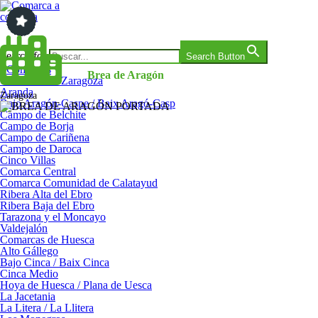
Saltar
al
contenido
Comarca a comarca
Search for:
Search Button
Comarcas
Brea de Aragón
Comarcas de Zaragoza
Aranda
Zaragoza
Bajo Aragón-Caspe / Baix Aragó-Casp
Campo de Belchite
Campo de Borja
Campo de Cariñena
Campo de Daroca
Cinco Villas
Comarca Central
Comarca Comunidad de Calatayud
Ribera Alta del Ebro
Ribera Baja del Ebro
Tarazona y el Moncayo
Valdejalón
Comarcas de Huesca
Alto Gállego
Bajo Cinca / Baix Cinca
Cinca Medio
Hoya de Huesca / Plana de Uesca
La Jacetania
La Litera / La Llitera