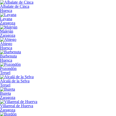
Albalate de Cinca
Huesca
Layana
Zaragoza
Maleján
Zaragoza
Abiego
Huesca
Barbenuta
Huesca
Pozondón
Teruel
Alcalá de la Selva
Teruel
Bureta
Zaragoza
Villarreal de Huerva
Zaragoza