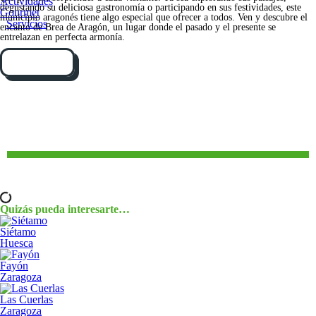
Actividades
degustando su deliciosa gastronomía o participando en sus festividades, este
Gourmet
municipio aragonés tiene algo especial que ofrecer a todos. Ven y descubre el
Servicios
encanto de Brea de Aragón, un lugar donde el pasado y el presente se
entrelazan en perfecta armonía.
Cómo llegar
Quizás pueda interesarte…
Siétamo
Huesca
Fayón
Zaragoza
Las Cuerlas
Zaragoza