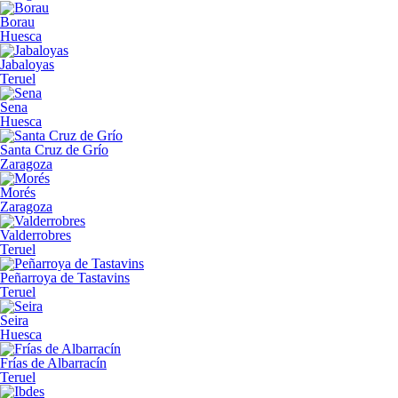
Borau
Huesca
Jabaloyas
Teruel
Sena
Huesca
Santa Cruz de Grío
Zaragoza
Morés
Zaragoza
Valderrobres
Teruel
Peñarroya de Tastavins
Teruel
Seira
Huesca
Frías de Albarracín
Teruel