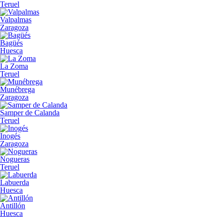
Teruel
Valpalmas
Zaragoza
Bagüés
Huesca
La Zoma
Teruel
Munébrega
Zaragoza
Samper de Calanda
Teruel
Inogés
Zaragoza
Nogueras
Teruel
Labuerda
Huesca
Antillón
Huesca