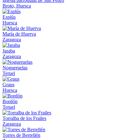
Iglesia parroquial de San Pedro
Broto, Huesca
Esplús
Huesca
María de Huerva
Zaragoza
Jaraba
Zaragoza
Nogueruelas
Teruel
Graus
Huesca
Bordón
Teruel
Torralba de los Frailes
Zaragoza
Torres de Berrellén