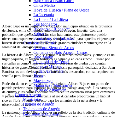
Bajo Cinca / Baix Cinca
Cinca Medio
Hoya de Huesca / Plana de Uesca
La Jacetania
La Litera / La Llitera
Los Monegros
Albero Bajo es un pequeño y encantador municipio situado en la provincia
Ribagorza / Ribagorça
de Huesca, en la comunidad autónoma de Aragón, España. Con una
Sobrarbe
población que apenas supera los cien habitantes, este pintoresco pueblo
Somontano de Barbastro
ofrece una experiencia auténtica y tranquila, ideal para aquellos viajeros que
Comarcas de Teruel
buscan desconectar del bullicio de las grandes ciudades y sumergirse en la
serenidad del entorno rural.
Andorra-Sierra de Arcos
Comarca de Bajo Aragón-Caspe
La historia de Albero Bajo se remonta a tiempos medievales, y aunque es un
Bajo Martín
lugar pequeño, su legado histórico es palpable en cada rincón. Pasear por
Comunidad de Teruel
sus calles es como viajar en el tiempo, con casas de piedra que cuentan
Cuencas Mineras
historias de generaciones pasadas. La iglesia parroquial, dedicada a San Juan
Gúdar-Javalambre
Bautista, es uno de los puntos de interés más destacados, con su arquitectura
Jiloca
sencilla pero llena de encanto.
Maestrazgo
Rodeado de un entorno natural privilegiado, Albero Bajo es un punto de
Matarraña / Matarranya
partida perfecto para explorar la belleza del paisaje aragonés. Los campos
Sierra de Albarracín
de cultivo y las colinas ondulantes ofrecen un escenario ideal para caminatas
Conoce Aragón
y paseos en bicicleta. La cercanía al río Alcanadre proporciona un hábitat
Municipios
rico en flora y fauna, perfecto para los amantes de la naturaleza y la
Historia de Aragón
observación de aves.
Tradiciones de Aragón
La gastronomía de Albero Bajo es un reflejo de la rica tradición culinaria de
Gastronomía de Aragón
Aragón. Los platos típicos incluyen el ternasco asado, un cordero tierno y