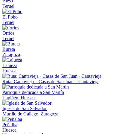
Blesa
Teruel
El Pobo
Teruel
Orrios
Teruel
Bureta
Zaragoza
Lalueza
Huesca
Ruta: Cantavieja – Casas de San Juan – Cantavieja
Parroquia dedicada a San Martín
Lupiñén, Huesca
Iglesia de San Salvador
Murillo de Gállego, Zaragoza
Peñalba
Huesca