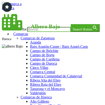
Saltar
al
contenido
Comarca a comarca
Albero Bajo
Search for:
Search Button
Comarcas
Comarcas de Zaragoza
Huesca
Aranda
Bajo Aragón-Caspe / Baix Aragó-Casp
Campo de Belchite
Campo de Borja
Campo de Cariñena
Campo de Daroca
Cinco Villas
Comarca Central
Comarca Comunidad de Calatayud
Ribera Alta del Ebro
Ribera Baja del Ebro
Tarazona y el Moncayo
Valdejalón
Comarcas de Huesca
Alto Gállego