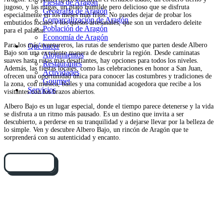
Fiestas de Aragón
jugoso, y las migas, un plato humilde pero delicioso que se disfruta
Geografía de Aragón
especialmente en los meses más fríos. No puedes dejar de probar los
Comarcalización de Aragón
embutidos locales y los quesos artesanales, que son un verdadero deleite
Población de Aragón
para el paladar.
Economía de Aragón
Para los más aventureros, las rutas de senderismo que parten desde Albero
Qué hacer
Bajo son una excelente manera de descubrir la región. Desde caminatas
Alojamientos
suaves hasta rutas más desafiantes, hay opciones para todos los niveles.
Restaurantes
Además, las fiestas locales, como las celebraciones en honor a San Juan,
Actividades
ofrecen una oportunidad única para conocer las costumbres y tradiciones de
Gourmet
la zona, con música, bailes y una comunidad acogedora que recibe a los
Servicios
visitantes con los brazos abiertos.
Albero Bajo es un lugar especial, donde el tiempo parece detenerse y la vida
se disfruta a un ritmo más pausado. Es un destino que invita a ser
descubierto, a perderse en su tranquilidad y a dejarse llevar por la belleza de
lo simple. Ven y descubre Albero Bajo, un rincón de Aragón que te
sorprenderá con su autenticidad y encanto.
Cómo llegar