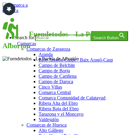
Saltar
al
contenido
Comarca a comarca
Fuendetodos – La Puebla de
Search for:
Search Button
Comarcas
Albortón
Comarcas de Zaragoza
Aranda
Bajo Aragón-Caspe / Baix Aragó-Casp
Campo de Belchite
Campo de Borja
Campo de Cariñena
Campo de Daroca
Cinco Villas
Comarca Central
Comarca Comunidad de Calatayud
Ribera Alta del Ebro
Ribera Baja del Ebro
Tarazona y el Moncayo
Valdejalón
Comarcas de Huesca
Alto Gállego