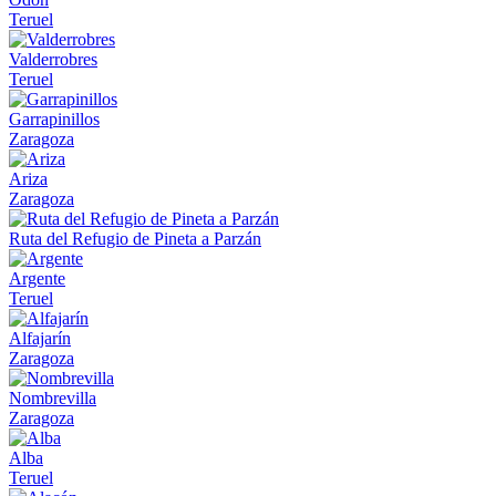
Teruel
Valderrobres
Teruel
Garrapinillos
Zaragoza
Ariza
Zaragoza
Ruta del Refugio de Pineta a Parzán
Argente
Teruel
Alfajarín
Zaragoza
Nombrevilla
Zaragoza
Alba
Teruel