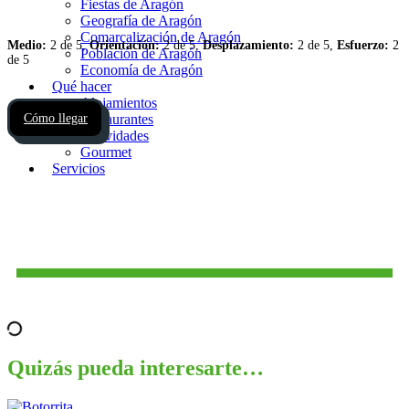
Fiestas de Aragón
Geografía de Aragón
Comarcalización de Aragón
Medio:
2 de 5,
Orientación:
2 de 5,
Desplazamiento:
2 de 5,
Esfuerzo:
2
Población de Aragón
de 5
Economía de Aragón
Qué hacer
Alojamientos
Cómo llegar
Restaurantes
Actividades
Gourmet
Servicios
Quizás pueda interesarte…