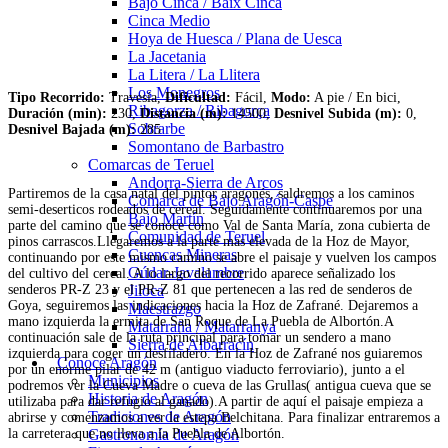
Bajo Cinca / Baix Cinca
Cinca Medio
Hoya de Huesca / Plana de Uesca
La Jacetania
La Litera / La Llitera
Los Monegros
Tipo Recorrido:
Travesía,
Dificultad:
Fácil,
Modo:
A pie / En bici,
Ribagorza / Ribagorça
Duración (min):
230,
Distancia (m):
14500,
Desnivel Subida (m):
0,
Sobrarbe
Desnivel Bajada (m):
285
Somontano de Barbastro
Comarcas de Teruel
Andorra-Sierra de Arcos
Partiremos de la casa natal del pintor aragonés, saldremos a los caminos
Comarca de Bajo Aragón-Caspe
semi-deserticos rodeados de cereal. Seguidamente continuaremos por una
Bajo Martín
parte del camino que se conoce como Val de Santa María, zona cubierta de
Comunidad de Teruel
pinos carrascos.Llegaremos a la parte mas elevada de la Hoz de Mayor,
Cuencas Mineras
continuando por este mismo camino se abre el paisaje y vuelven los campos
Gúdar-Javalambre
del cultivo del cereal. A lo largo del recorrido aparece señalizado los
senderos PR-Z 23 y el PR-Z 81 que pertenecen a las red de senderos de
Jiloca
Goya, seguiremos las indicaciones hacia la Hoz de Zafrané. Dejaremos a
Maestrazgo
mano izquierda la ermita de San Roque de La Puebla de Albortón.A
Matarraña / Matarranya
continuación sale de la ruta principal para tomar un sendero a mano
Sierra de Albarracín
izquierda para coger un desfiladero. En la Hoz de Zafrané nos guiaremos
Conoce Aragón
por un enorme pilar de 42 m (antiguo viaducto ferroviario), junto a el
Municipios
podremos ver la Cueva Madre o cueva de las Grullas( antigua cueva que se
Historia de Aragón
utilizaba para dar refugio al ganado).A partir de aquí el paisaje empieza a
Tradiciones de Aragón
abrirse y comenzamos a ver la estepa Belchitana. Para finalizar entraremos a
la carretera que no lleva a la Puebla de Albortón.
Gastronomía de Aragón