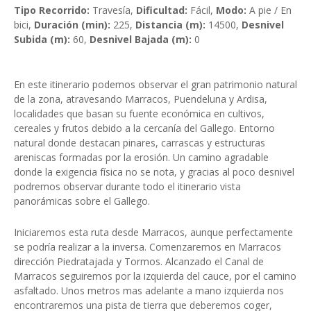
Tipo Recorrido:
Travesía,
Dificultad:
Fácil,
Modo:
A pie / En
bici,
Duración (min):
225,
Distancia (m):
14500,
Desnivel
Subida (m):
60,
Desnivel Bajada (m):
0
En este itinerario podemos observar el gran patrimonio natural
de la zona, atravesando Marracos, Puendeluna y Ardisa,
localidades que basan su fuente económica en cultivos,
cereales y frutos debido a la cercanía del Gallego. Entorno
natural donde destacan pinares, carrascas y estructuras
areniscas formadas por la erosión. Un camino agradable
donde la exigencia física no se nota, y gracias al poco desnivel
podremos observar durante todo el itinerario vista
panorámicas sobre el Gallego.
Iniciaremos esta ruta desde Marracos, aunque perfectamente
se podría realizar a la inversa. Comenzaremos en Marracos
dirección Piedratajada y Tormos. Alcanzado el Canal de
Marracos seguiremos por la izquierda del cauce, por el camino
asfaltado. Unos metros mas adelante a mano izquierda nos
encontraremos una pista de tierra que deberemos coger,