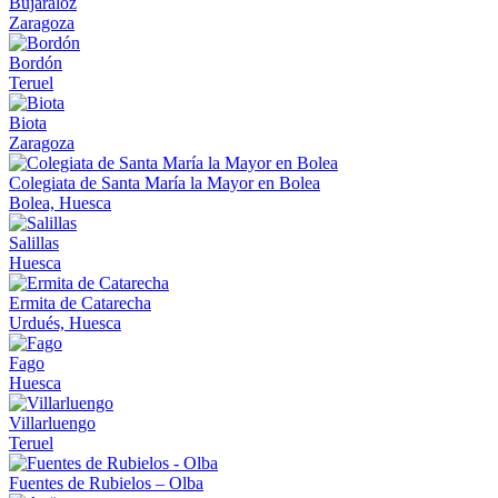
Bujaraloz
Zaragoza
Bordón
Teruel
Biota
Zaragoza
Colegiata de Santa María la Mayor en Bolea
Bolea, Huesca
Salillas
Huesca
Ermita de Catarecha
Urdués, Huesca
Fago
Huesca
Villarluengo
Teruel
Fuentes de Rubielos – Olba