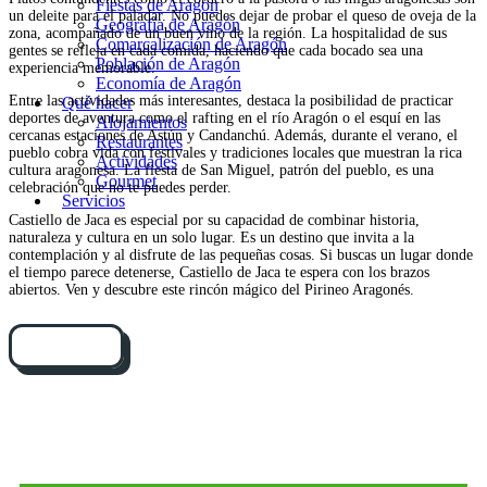
Fiestas de Aragón
un deleite para el paladar. No puedes dejar de probar el queso de oveja de la
Geografía de Aragón
zona, acompañado de un buen vino de la región. La hospitalidad de sus
Comarcalización de Aragón
gentes se refleja en cada comida, haciendo que cada bocado sea una
Población de Aragón
experiencia memorable.
Economía de Aragón
Entre las actividades más interesantes, destaca la posibilidad de practicar
Qué hacer
deportes de aventura como el rafting en el río Aragón o el esquí en las
Alojamientos
cercanas estaciones de Astún y Candanchú. Además, durante el verano, el
Restaurantes
pueblo cobra vida con festivales y tradiciones locales que muestran la rica
Actividades
cultura aragonesa. La fiesta de San Miguel, patrón del pueblo, es una
Gourmet
celebración que no te puedes perder.
Servicios
Castiello de Jaca es especial por su capacidad de combinar historia,
naturaleza y cultura en un solo lugar. Es un destino que invita a la
contemplación y al disfrute de las pequeñas cosas. Si buscas un lugar donde
el tiempo parece detenerse, Castiello de Jaca te espera con los brazos
abiertos. Ven y descubre este rincón mágico del Pirineo Aragonés.
Cómo llegar