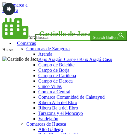
Saltar
al
contenido
Comarca a comarca
Castiello de Jaca
Search for:
Search Button
Comarcas
Comarcas de Zaragoza
Huesca
Aranda
Bajo Aragón-Caspe / Baix Aragó-Casp
Campo de Belchite
Campo de Borja
Campo de Cariñena
Campo de Daroca
Cinco Villas
Comarca Central
Comarca Comunidad de Calatayud
Ribera Alta del Ebro
Ribera Baja del Ebro
Tarazona y el Moncayo
Valdejalón
Comarcas de Huesca
Alto Gállego