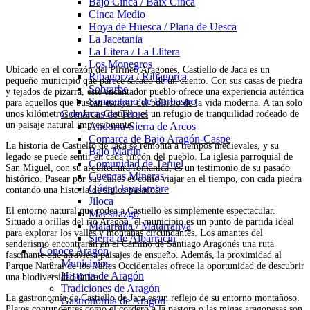
Bajo Cinca / Baix Cinca
Cinca Medio
Hoya de Huesca / Plana de Uesca
La Jacetania
La Litera / La Llitera
Los Monegros
Ubicado en el corazón del Pirineo Aragonés, Castiello de Jaca es un
Ribagorza / Ribagorça
pequeño municipio que parece sacado de un cuento. Con sus casas de piedra
Sobrarbe
y tejados de pizarra, este encantador pueblo ofrece una experiencia auténtica
Somontano de Barbastro
para aquellos que buscan escapar del bullicio de la vida moderna. A tan solo
Comarcas de Teruel
unos kilómetros de Jaca, Castiello es un refugio de tranquilidad rodeado de
un paisaje natural impresionante.
Andorra-Sierra de Arcos
Comarca de Bajo Aragón-Caspe
La historia de Castiello de Jaca se remonta a tiempos medievales, y su
Bajo Martín
legado se puede sentir en cada rincón del pueblo. La iglesia parroquial de
Comunidad de Teruel
San Miguel, con su arquitectura románica, es un testimonio de su pasado
Cuencas Mineras
histórico. Pasear por sus calles es como viajar en el tiempo, con cada piedra
Gúdar-Javalambre
contando una historia de siglos pasados.
Jiloca
El entorno natural que rodea a Castiello es simplemente espectacular.
Maestrazgo
Situado a orillas del río Aragón, el municipio es un punto de partida ideal
Matarraña / Matarranya
para explorar los valles y montañas circundantes. Los amantes del
Sierra de Albarracín
senderismo encontrarán en el Camino de Santiago Aragonés una ruta
Conoce Aragón
fascinante que atraviesa paisajes de ensueño. Además, la proximidad al
Municipios
Parque Natural de los Valles Occidentales ofrece la oportunidad de descubrir
Historia de Aragón
una biodiversidad única.
Tradiciones de Aragón
La gastronomía de Castiello de Jaca es un reflejo de su entorno montañoso.
Gastronomía de Aragón
Platos contundentes como el cordero a la pastora o las migas aragonesas son