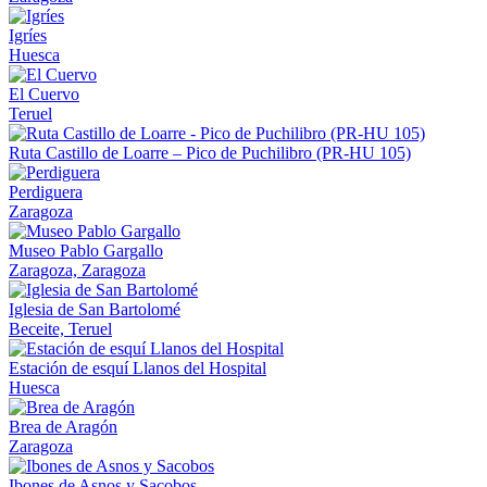
Igríes
Huesca
El Cuervo
Teruel
Ruta Castillo de Loarre – Pico de Puchilibro (PR-HU 105)
Perdiguera
Zaragoza
Museo Pablo Gargallo
Zaragoza, Zaragoza
Iglesia de San Bartolomé
Beceite, Teruel
Estación de esquí Llanos del Hospital
Huesca
Brea de Aragón
Zaragoza
Ibones de Asnos y Sacobos