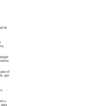
dad de
e
rra
aisajes
cteriza
 para el
ón, que
ra
ura y
a para