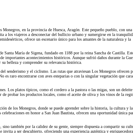
os Monegros, en la provincia de Huesca, Aragón. Este pequeño pueblo, con una
a a los viajeros a desconectar del bullicio urbano y sumergirse en la tranquili
 semidesérticos, ofrece un escenario único para los amantes de la naturaleza y la
de Santa María de Sigena, fundado en 1188 por la reina Sancha de Castilla. Est
o de importantes acontecimientos históricos. Aunque sufrió daños durante la Gue
r su belleza y comprender su relevancia histórica.
 del senderismo y el ciclismo. Las rutas que atraviesan Los Monegros ofrecen p
No es raro encontrarse con aves esteparias o con la singular vegetación que cara
es. Los platos típicos, como el cordero a la pastora o las migas, son un deleite
 de probar los productos locales, como el aceite de oliva y los vinos de la regi
tación de los Monegros, donde se puede aprender sobre la historia, la cultura y la
as celebraciones en honor a San Juan Bautista, ofrecen una oportunidad única pa
o, sino también por la calidez de su gente, siempre dispuesta a compartir su cult
e invita a ser descubierto, ofreciendo una experiencia auténtica y enriquecedor