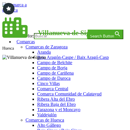
Saltar
al
contenido
Comarca a comarca
Villanueva de Sigena
Search for:
Search Button
Comarcas
Comarcas de Zaragoza
Huesca
Aranda
Bajo Aragón-Caspe / Baix Aragó-Casp
Campo de Belchite
Campo de Borja
Campo de Cariñena
Campo de Daroca
Cinco Villas
Comarca Central
Comarca Comunidad de Calatayud
Ribera Alta del Ebro
Ribera Baja del Ebro
Tarazona y el Moncayo
Valdejalón
Comarcas de Huesca
Alto Gállego