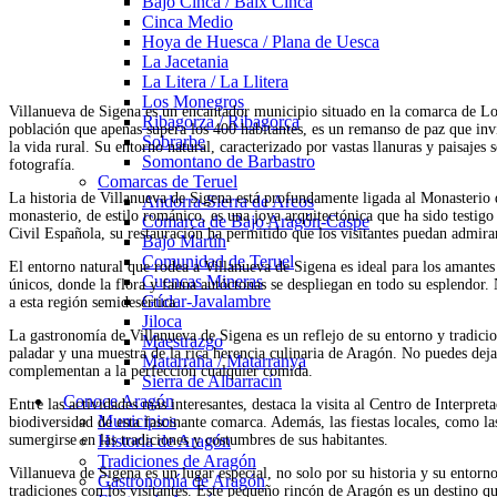
Bajo Cinca / Baix Cinca
Cinca Medio
Hoya de Huesca / Plana de Uesca
La Jacetania
La Litera / La Llitera
Los Monegros
Villanueva de Sigena es un encantador municipio situado en la comarca de L
Ribagorza / Ribagorça
población que apenas supera los 400 habitantes, es un remanso de paz que invit
Sobrarbe
la vida rural. Su entorno natural, caracterizado por vastas llanuras y paisajes
Somontano de Barbastro
fotografía.
Comarcas de Teruel
La historia de Villanueva de Sigena está profundamente ligada al Monasterio 
Andorra-Sierra de Arcos
monasterio, de estilo románico, es una joya arquitectónica que ha sido testig
Comarca de Bajo Aragón-Caspe
Civil Española, su restauración ha permitido que los visitantes puedan admira
Bajo Martín
Comunidad de Teruel
El entorno natural que rodea a Villanueva de Sigena es ideal para los amantes
Cuencas Mineras
únicos, donde la flora y fauna autóctonas se despliegan en todo su esplendor. 
Gúdar-Javalambre
a esta región semidesértica.
Jiloca
La gastronomía de Villanueva de Sigena es un reflejo de su entorno y tradicion
Maestrazgo
paladar y una muestra de la rica herencia culinaria de Aragón. No puedes dejar
Matarraña / Matarranya
complementan a la perfección cualquier comida.
Sierra de Albarracín
Conoce Aragón
Entre las actividades más interesantes, destaca la visita al Centro de Interpre
Municipios
biodiversidad de esta fascinante comarca. Además, las fiestas locales, como l
sumergirse en las tradiciones y costumbres de sus habitantes.
Historia de Aragón
Tradiciones de Aragón
Villanueva de Sigena es un lugar especial, no solo por su historia y su entorn
Gastronomía de Aragón
tradiciones con los visitantes. Este pequeño rincón de Aragón es un destino qu