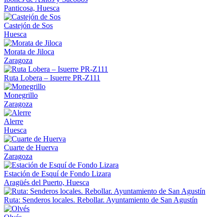
Panticosa, Huesca
Castejón de Sos
Huesca
Morata de Jiloca
Zaragoza
Ruta Lobera – Isuerre PR-Z111
Monegrillo
Zaragoza
Alerre
Huesca
Cuarte de Huerva
Zaragoza
Estación de Esquí de Fondo Lizara
Aragüés del Puerto, Huesca
Ruta: Senderos locales. Rebollar. Ayuntamiento de San Agustín