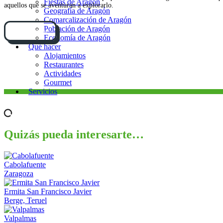
Fiestas de Aragón
aquellos que se aventuran a explorarlo.
Geografía de Aragón
Comarcalización de Aragón
Población de Aragón
Cómo llegar
Economía de Aragón
Qué hacer
Alojamientos
Restaurantes
Actividades
Gourmet
Servicios
Quizás pueda interesarte…
Cabolafuente
Zaragoza
Ermita San Francisco Javier
Berge, Teruel
Valpalmas