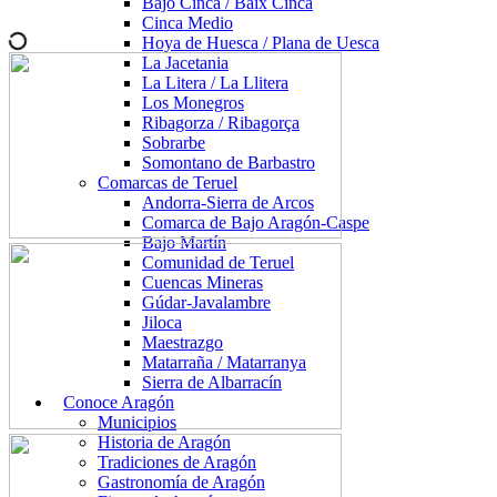
Bajo Cinca / Baix Cinca
Cinca Medio
Hoya de Huesca / Plana de Uesca
La Jacetania
La Litera / La Llitera
Los Monegros
Ribagorza / Ribagorça
Sobrarbe
Somontano de Barbastro
Comarcas de Teruel
Andorra-Sierra de Arcos
Comarca de Bajo Aragón-Caspe
Bajo Martín
Comunidad de Teruel
Cuencas Mineras
Gúdar-Javalambre
Jiloca
Maestrazgo
Matarraña / Matarranya
Sierra de Albarracín
Conoce Aragón
Municipios
Historia de Aragón
Tradiciones de Aragón
Gastronomía de Aragón