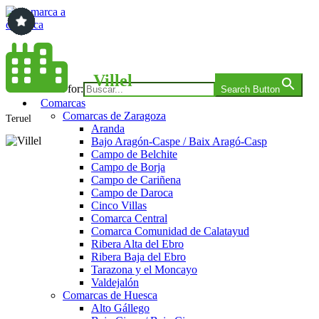
Saltar
al
contenido
Comarca a comarca
Villel
Search for:
Search Button
Comarcas
Comarcas de Zaragoza
Teruel
Aranda
Bajo Aragón-Caspe / Baix Aragó-Casp
Campo de Belchite
Campo de Borja
Campo de Cariñena
Campo de Daroca
Cinco Villas
Comarca Central
Comarca Comunidad de Calatayud
Ribera Alta del Ebro
Ribera Baja del Ebro
Tarazona y el Moncayo
Valdejalón
Comarcas de Huesca
Alto Gállego