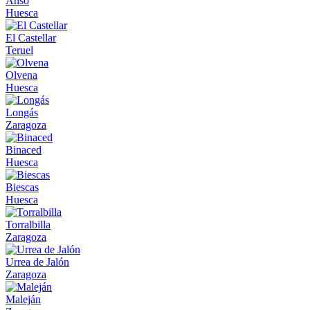
Ansó
Huesca
El Castellar
Teruel
Olvena
Huesca
Longás
Zaragoza
Binaced
Huesca
Biescas
Huesca
Torralbilla
Zaragoza
Urrea de Jalón
Zaragoza
Maleján