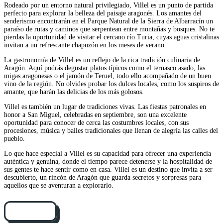
Rodeado por un entorno natural privilegiado, Villel es un punto de partida
perfecto para explorar la belleza del paisaje aragonés. Los amantes del
senderismo encontrarán en el Parque Natural de la Sierra de Albarracín un
paraíso de rutas y caminos que serpentean entre montañas y bosques. No te
pierdas la oportunidad de visitar el cercano río Turia, cuyas aguas cristalinas
invitan a un refrescante chapuzón en los meses de verano.
La gastronomía de Villel es un reflejo de la rica tradición culinaria de
Aragón. Aquí podrás degustar platos típicos como el ternasco asado, las
migas aragonesas o el jamón de Teruel, todo ello acompañado de un buen
vino de la región. No olvides probar los dulces locales, como los suspiros de
amante, que harán las delicias de los más golosos.
Villel es también un lugar de tradiciones vivas. Las fiestas patronales en
honor a San Miguel, celebradas en septiembre, son una excelente
oportunidad para conocer de cerca las costumbres locales, con sus
procesiones, música y bailes tradicionales que llenan de alegría las calles del
pueblo.
Lo que hace especial a Villel es su capacidad para ofrecer una experiencia
auténtica y genuina, donde el tiempo parece detenerse y la hospitalidad de
sus gentes te hace sentir como en casa. Villel es un destino que invita a ser
descubierto, un rincón de Aragón que guarda secretos y sorpresas para
aquellos que se aventuran a explorarlo.
Cómo llegar