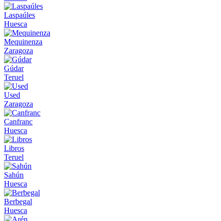
Laspaúles
Huesca
Mequinenza
Zaragoza
Gúdar
Teruel
Used
Zaragoza
Canfranc
Huesca
Libros
Teruel
Sahún
Huesca
Berbegal
Huesca