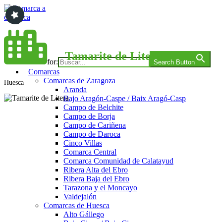
Saltar
al
contenido
Comarca a comarca
Tamarite de Litera
Search for:
Search Button
Comarcas
Comarcas de Zaragoza
Huesca
Aranda
Bajo Aragón-Caspe / Baix Aragó-Casp
Campo de Belchite
Campo de Borja
Campo de Cariñena
Campo de Daroca
Cinco Villas
Comarca Central
Comarca Comunidad de Calatayud
Ribera Alta del Ebro
Ribera Baja del Ebro
Tarazona y el Moncayo
Valdejalón
Comarcas de Huesca
Alto Gállego