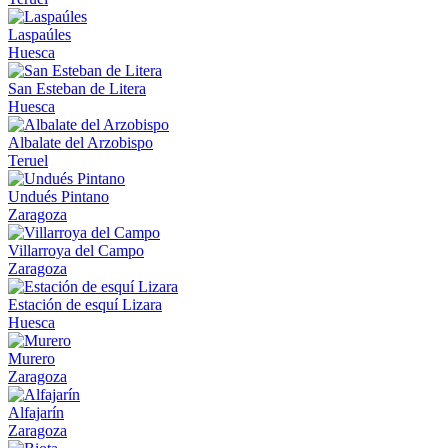
Laspaúles
Huesca
San Esteban de Litera
Huesca
Albalate del Arzobispo
Teruel
Undués Pintano
Zaragoza
Villarroya del Campo
Zaragoza
Estación de esquí Lizara
Huesca
Murero
Zaragoza
Alfajarín
Zaragoza