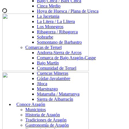
Bajo Cinca / Baix Cinca
Cinca Medio
Hoya de Huesca / Plana de Uesca
La Jacetania
La Litera / La Llitera
Los Monegros
Ribagorza / Ribagorça
Sobrarbe
Somontano de Barbastro
Comarcas de Teruel
Andorra-Sierra de Arcos
Comarca de Bajo Aragón-Caspe
Bajo Martín
Comunidad de Teruel
Cuencas Mineras
Gúdar-Javalambre
Jiloca
Maestrazgo
Matarraña / Matarranya
Sierra de Albarracín
Conoce Aragón
Municipios
Historia de Aragón
Tradiciones de Aragón
Gastronomía de Aragón