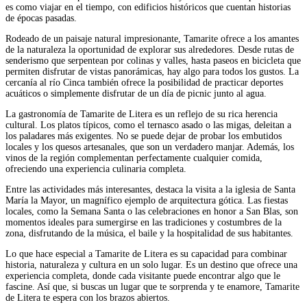
es como viajar en el tiempo, con edificios históricos que cuentan historias
de épocas pasadas.
Rodeado de un paisaje natural impresionante, Tamarite ofrece a los amantes
de la naturaleza la oportunidad de explorar sus alrededores. Desde rutas de
senderismo que serpentean por colinas y valles, hasta paseos en bicicleta que
permiten disfrutar de vistas panorámicas, hay algo para todos los gustos. La
cercanía al río Cinca también ofrece la posibilidad de practicar deportes
acuáticos o simplemente disfrutar de un día de picnic junto al agua.
La gastronomía de Tamarite de Litera es un reflejo de su rica herencia
cultural. Los platos típicos, como el ternasco asado o las migas, deleitan a
los paladares más exigentes. No se puede dejar de probar los embutidos
locales y los quesos artesanales, que son un verdadero manjar. Además, los
vinos de la región complementan perfectamente cualquier comida,
ofreciendo una experiencia culinaria completa.
Entre las actividades más interesantes, destaca la visita a la iglesia de Santa
María la Mayor, un magnífico ejemplo de arquitectura gótica. Las fiestas
locales, como la Semana Santa o las celebraciones en honor a San Blas, son
momentos ideales para sumergirse en las tradiciones y costumbres de la
zona, disfrutando de la música, el baile y la hospitalidad de sus habitantes.
Lo que hace especial a Tamarite de Litera es su capacidad para combinar
historia, naturaleza y cultura en un solo lugar. Es un destino que ofrece una
experiencia completa, donde cada visitante puede encontrar algo que le
fascine. Así que, si buscas un lugar que te sorprenda y te enamore, Tamarite
de Litera te espera con los brazos abiertos.