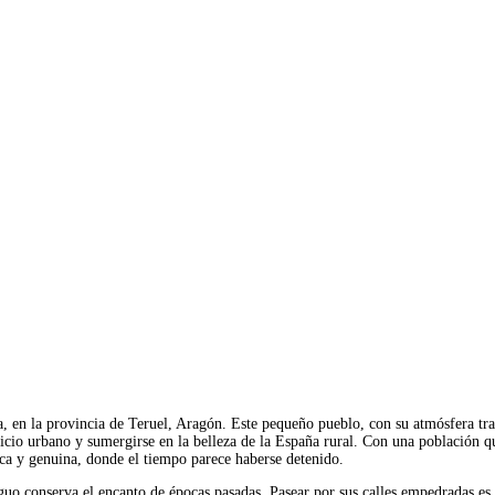
, en la provincia de Teruel, Aragón. Este pequeño pueblo, con su atmósfera tr
licio urbano y sumergirse en la belleza de la España rural. Con una población q
ica y genuina, donde el tiempo parece haberse detenido.
iguo conserva el encanto de épocas pasadas. Pasear por sus calles empedradas e