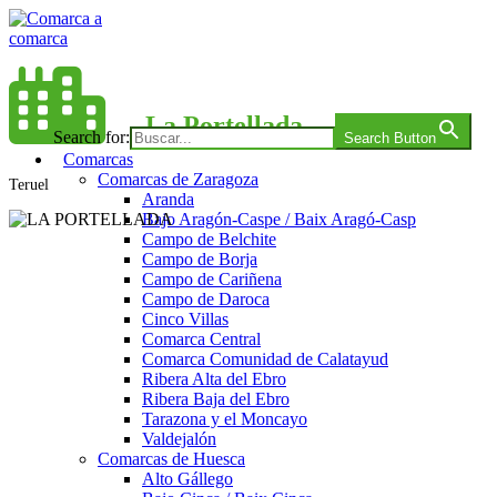
Saltar
al
contenido
Comarca a comarca
La Portellada
Search for:
Search Button
Comarcas
Comarcas de Zaragoza
Teruel
Aranda
Bajo Aragón-Caspe / Baix Aragó-Casp
Campo de Belchite
Campo de Borja
Campo de Cariñena
Campo de Daroca
Cinco Villas
Comarca Central
Comarca Comunidad de Calatayud
Ribera Alta del Ebro
Ribera Baja del Ebro
Tarazona y el Moncayo
Valdejalón
Comarcas de Huesca
Alto Gállego