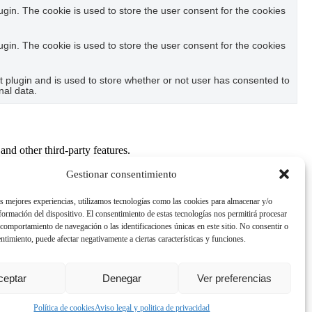
in. The cookie is used to store the user consent for the cookies
in. The cookie is used to store the user consent for the cookies
plugin and is used to store whether or not user has consented to
nal data.
and other third-party features.
Gestionar consentimiento
perience for the visitors.
as mejores experiencias, utilizamos tecnologías como las cookies para almacenar y/o
nformación del dispositivo. El consentimiento de estas tecnologías nos permitirá procesar
comportamiento de navegación o las identificaciones únicas en este sitio. No consentir o
of visitors, bounce rate, traffic source, etc.
entimiento, puede afectar negativamente a ciertas características y funciones.
nd collect information to provide customized ads.
ceptar
Denegar
Ver preferencias
Política de cookies
Aviso legal y politica de privacidad