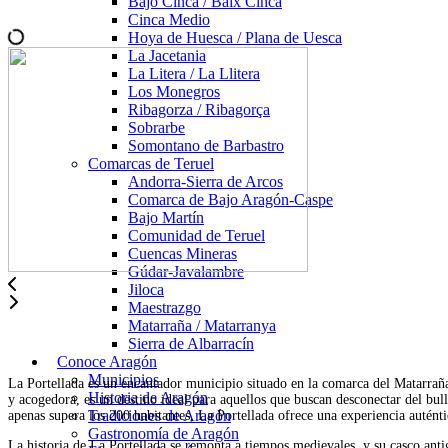
Bajo Cinca / Baix Cinca
Cinca Medio
Hoya de Huesca / Plana de Uesca
La Jacetania
La Litera / La Llitera
Los Monegros
Ribagorza / Ribagorça
Sobrarbe
Somontano de Barbastro
Comarcas de Teruel
Andorra-Sierra de Arcos
Comarca de Bajo Aragón-Caspe
Bajo Martín
Comunidad de Teruel
Cuencas Mineras
Gúdar-Javalambre
Jiloca
Maestrazgo
Matarraña / Matarranya
Sierra de Albarracín
Conoce Aragón
Municipios
La Portellada es un encantador municipio situado en la comarca del Matarraña
Historia de Aragón
y acogedora, es un destino ideal para aquellos que buscan desconectar del bul
Tradiciones de Aragón
apenas supera los 200 habitantes, La Portellada ofrece una experiencia autént
Gastronomía de Aragón
La historia de La Portellada se remonta a tiempos medievales, y su casco ant