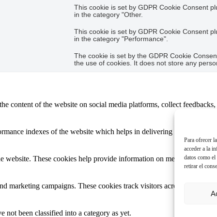
This cookie is set by GDPR Cookie Consent plug
in the category "Other.
This cookie is set by GDPR Cookie Consent plug
in the category "Performance".
The cookie is set by the GDPR Cookie Consent 
the use of cookies. It does not store any perso
the content of the website on social media platforms, collect feedbacks, 
mance indexes of the website which helps in delivering a better user ex
Para ofrecer l
acceder a la i
datos como el 
e website. These cookies help provide information on metrics the number 
retirar el cons
and marketing campaigns. These cookies track visitors across websites a
A
 not been classified into a category as yet.