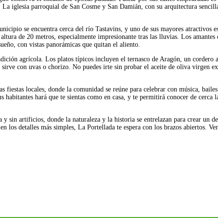
s. La iglesia parroquial de San Cosme y San Damián, con su arquitectura sencill
nicipio se encuentra cerca del río Tastavins, y uno de sus mayores atractivos es
altura de 20 metros, especialmente impresionante tras las lluvias. Los amantes 
sueño, con vistas panorámicas que quitan el aliento.
adición agrícola. Los platos típicos incluyen el ternasco de Aragón, un cordero 
 sirve con uvas o chorizo. No puedes irte sin probar el aceite de oliva virgen ex
 las fiestas locales, donde la comunidad se reúne para celebrar con música, bailes
 habitantes hará que te sientas como en casa, y te permitirá conocer de cerca l
y sin artificios, donde la naturaleza y la historia se entrelazan para crear un de
en los detalles más simples, La Portellada te espera con los brazos abiertos. Ve