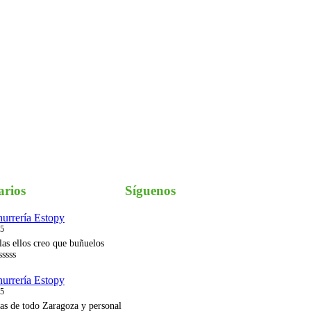
arios
Síguenos
urrería Estopy
Instagram
25
las ellos creo que buñuelos
sssss
urrería Estopy
25
as de todo Zaragoza y personal