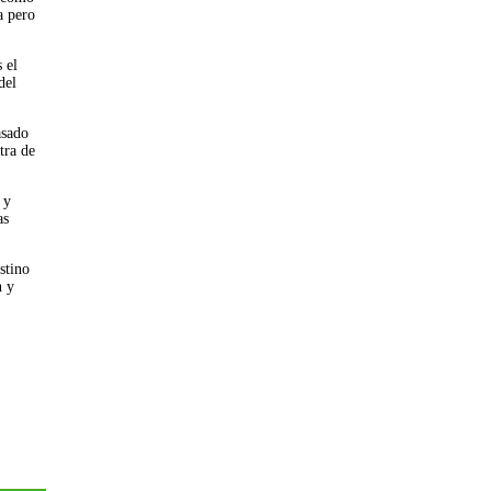
a pero
 el
del
asado
tra de
 y
as
stino
n y