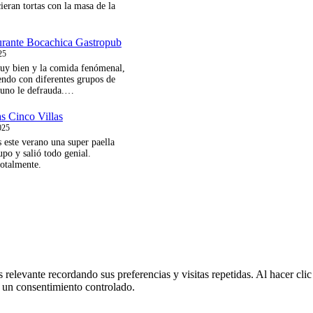
ieran tortas con la masa de la
urante Bocachica Gastropub
25
muy bien y la comida fenómenal,
endo con diferentes grupos de
guno le defrauda.…
as Cinco Villas
025
 este verano una super paella
upo y salió todo genial.
otalmente.
 relevante recordando sus preferencias y visitas repetidas. Al hacer cl
 un consentimiento controlado.