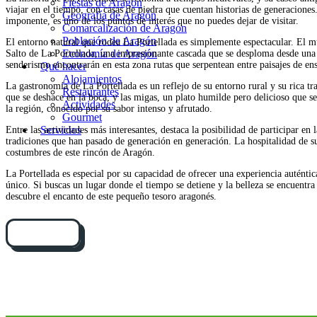
Fiestas de Aragón
viajar en el tiempo, con casas de piedra que cuentan historias de generacione
Geografía de Aragón
imponente, es uno de los puntos de interés que no puedes dejar de visitar.
Comarcalización de Aragón
Población de Aragón
El entorno natural que rodea La Portellada es simplemente espectacular. El mu
Economía de Aragón
Salto de La Portellada, una impresionante cascada que se desploma desde una 
senderismo encontrarán en esta zona rutas que serpentean entre paisajes de en
Qué hacer
Alojamientos
La gastronomía de La Portellada es un reflejo de su entorno rural y su rica tr
Restaurantes
que se deshace en la boca, y las migas, un plato humilde pero delicioso que se
Actividades
la región, conocido por su sabor intenso y afrutado.
Gourmet
Servicios
Entre las actividades más interesantes, destaca la posibilidad de participar en
tradiciones que han pasado de generación en generación. La hospitalidad de sus
costumbres de este rincón de Aragón.
La Portellada es especial por su capacidad de ofrecer una experiencia auténtica 
único. Si buscas un lugar donde el tiempo se detiene y la belleza se encuentra 
descubre el encanto de este pequeño tesoro aragonés.
Cómo llegar