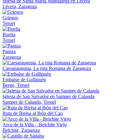
Iglesia de Santa María Magdalena en Lécera
Lécera, Zaragoza
Griegos
Teruel
Bueña
Teruel
Paniza
Zaragoza
Caesaraugusta, La ruta Romana de Zaragoza
Embalse de Gallipuén
Berge, Teruel
Iglesia de San Salvador en Samper de Calanda
Samper de Calanda, Teruel
Ruta de Bielsa al Ibón del Cao
Arco de la Villa – Belchite Viejo
Belchite, Zaragoza