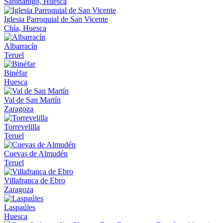
Sabiñánigo, Huesca
Iglesia Parroquial de San Vicente
Chía, Huesca
Albarracín
Teruel
Binéfar
Huesca
Val de San Martín
Zaragoza
Torrevelilla
Teruel
Cuevas de Almudén
Teruel
Villafranca de Ebro
Zaragoza
Laspaúles
Huesca