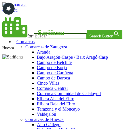
Saltar
al
contenido
Comarca a comarca
Sariñena
Search for:
Search Button
Comarcas
Comarcas de Zaragoza
Huesca
Aranda
Bajo Aragón-Caspe / Baix Aragó-Casp
Campo de Belchite
Campo de Borja
Campo de Cariñena
Campo de Daroca
Cinco Villas
Comarca Central
Comarca Comunidad de Calatayud
Ribera Alta del Ebro
Ribera Baja del Ebro
Tarazona y el Moncayo
Valdejalón
Comarcas de Huesca
Alto Gállego