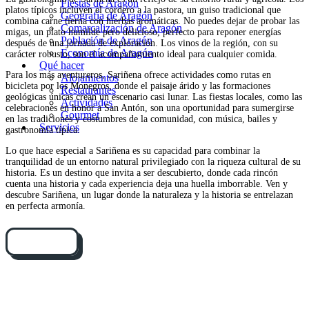
Fiestas de Aragón
platos típicos incluyen el cordero a la pastora, un guiso tradicional que
Geografía de Aragón
combina carne tierna con hierbas aromáticas. No puedes dejar de probar las
Comarcalización de Aragón
migas, un plato humilde pero delicioso, perfecto para reponer energías
Población de Aragón
después de una jornada de exploración. Los vinos de la región, con su
Economía de Aragón
carácter robusto, son el acompañamiento ideal para cualquier comida.
Qué hacer
Para los más aventureros, Sariñena ofrece actividades como rutas en
Alojamientos
bicicleta por los Monegros, donde el paisaje árido y las formaciones
Restaurantes
geológicas únicas crean un escenario casi lunar. Las fiestas locales, como las
Actividades
celebraciones en honor a San Antón, son una oportunidad para sumergirse
Gourmet
en las tradiciones y costumbres de la comunidad, con música, bailes y
Servicios
gastronomía típica.
Lo que hace especial a Sariñena es su capacidad para combinar la
tranquilidad de un entorno natural privilegiado con la riqueza cultural de su
historia. Es un destino que invita a ser descubierto, donde cada rincón
cuenta una historia y cada experiencia deja una huella imborrable. Ven y
descubre Sariñena, un lugar donde la naturaleza y la historia se entrelazan
en perfecta armonía.
Cómo llegar