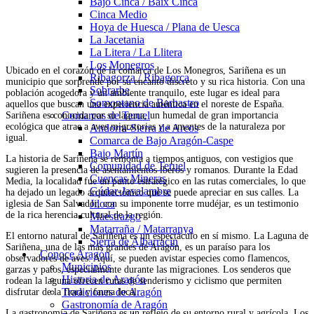
Bajo Cinca / Baix Cinca
Cinca Medio
Hoya de Huesca / Plana de Uesca
La Jacetania
La Litera / La Llitera
Los Monegros
Ubicado en el corazón de la comarca de Los Monegros, Sariñena es un
Ribagorza / Ribagorça
municipio que sorprende por su encanto discreto y su rica historia. Con una
Sobrarbe
población acogedora y un ambiente tranquilo, este lugar es ideal para
Somontano de Barbastro
aquellos que buscan una experiencia auténtica en el noreste de España.
Comarcas de Teruel
Sariñena es conocida por su laguna, un humedal de gran importancia
ecológica que atrae a aves migratorias y a amantes de la naturaleza por
Andorra-Sierra de Arcos
igual.
Comarca de Bajo Aragón-Caspe
Bajo Martín
La historia de Sariñena se remonta a tiempos antiguos, con vestigios que
Comunidad de Teruel
sugieren la presencia de asentamientos íberos y romanos. Durante la Edad
Cuencas Mineras
Media, la localidad fue un punto estratégico en las rutas comerciales, lo que
Gúdar-Javalambre
ha dejado un legado arquitectónico que se puede apreciar en sus calles. La
Jiloca
iglesia de San Salvador, con su imponente torre mudéjar, es un testimonio
de la rica herencia cultural de la región.
Maestrazgo
Matarraña / Matarranya
El entorno natural de Sariñena es un espectáculo en sí mismo. La Laguna de
Sierra de Albarracín
Sariñena, una de las más grandes de Aragón, es un paraíso para los
Conoce Aragón
observadores de aves. Aquí, se pueden avistar especies como flamencos,
Municipios
garzas y patos, especialmente durante las migraciones. Los senderos que
Historia de Aragón
rodean la laguna ofrecen rutas de senderismo y ciclismo que permiten
Tradiciones de Aragón
disfrutar de la flora y fauna local.
Gastronomía de Aragón
La gastronomía de Sariñena es un reflejo de su entorno rural y agrícola. Los