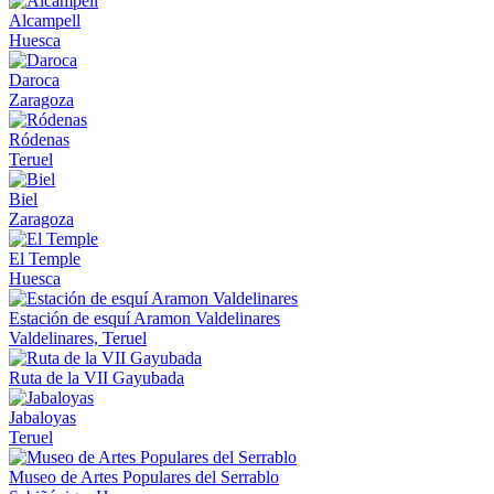
Alcampell
Huesca
Daroca
Zaragoza
Ródenas
Teruel
Biel
Zaragoza
El Temple
Huesca
Estación de esquí Aramon Valdelinares
Valdelinares, Teruel
Ruta de la VII Gayubada
Jabaloyas
Teruel
Museo de Artes Populares del Serrablo