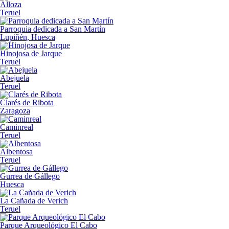
Alloza
Teruel
Parroquia dedicada a San Martín
Lupiñén, Huesca
Hinojosa de Jarque
Teruel
Abejuela
Teruel
Clarés de Ribota
Zaragoza
Caminreal
Teruel
Albentosa
Teruel
Gurrea de Gállego
Huesca
La Cañada de Verich
Teruel
Parque Arqueológico El Cabo