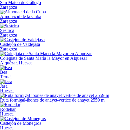
San Mateo de Gállego
Zaragoza
Almonacid de la Cuba
Zaragoza
Sestrica
Zaragoza
Castejón de Valdejasa
Zaragoza
Colegiata de Santa María la Mayor en Alquézar
Alquézar, Huesca
Bea
Teruel
Jasa
Huesca
Ruta formigal-ibones de anayet-vertice de anayet 2559 m
Rodellar
Huesca
Castejón de Monegros
Huesca