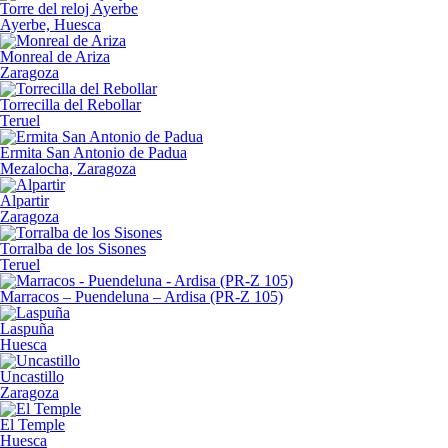
Torre del reloj Ayerbe
Ayerbe, Huesca
Monreal de Ariza
Zaragoza
Torrecilla del Rebollar
Teruel
Ermita San Antonio de Padua
Mezalocha, Zaragoza
Alpartir
Zaragoza
Torralba de los Sisones
Teruel
Marracos – Puendeluna – Ardisa (PR-Z 105)
Laspuña
Huesca
Uncastillo
Zaragoza
El Temple
Huesca