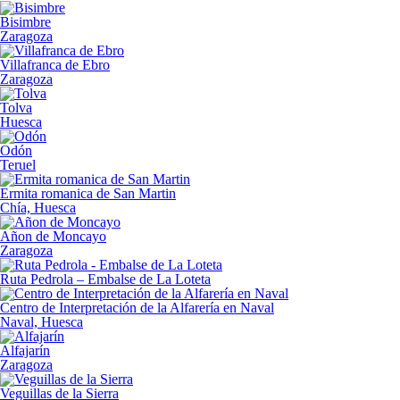
Bisimbre
Zaragoza
Villafranca de Ebro
Zaragoza
Tolva
Huesca
Odón
Teruel
Ermita romanica de San Martin
Chía, Huesca
Añon de Moncayo
Zaragoza
Ruta Pedrola – Embalse de La Loteta
Centro de Interpretación de la Alfarería en Naval
Naval, Huesca
Alfajarín
Zaragoza
Veguillas de la Sierra