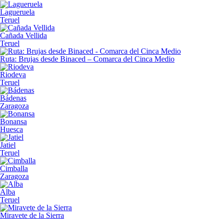
Lagueruela
Teruel
Cañada Vellida
Teruel
Ruta: Brujas desde Binaced – Comarca del Cinca Medio
Riodeva
Teruel
Bádenas
Zaragoza
Bonansa
Huesca
Jatiel
Teruel
Cimballa
Zaragoza
Alba
Teruel
Miravete de la Sierra