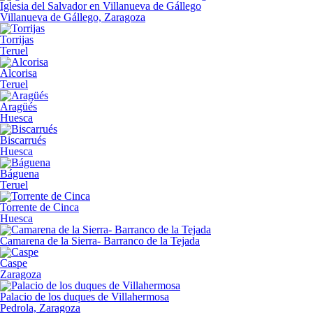
Iglesia del Salvador en Villanueva de Gállego
Villanueva de Gállego, Zaragoza
Torrijas
Teruel
Alcorisa
Teruel
Aragüés
Huesca
Biscarrués
Huesca
Báguena
Teruel
Torrente de Cinca
Huesca
Camarena de la Sierra- Barranco de la Tejada
Caspe
Zaragoza
Palacio de los duques de Villahermosa
Pedrola, Zaragoza