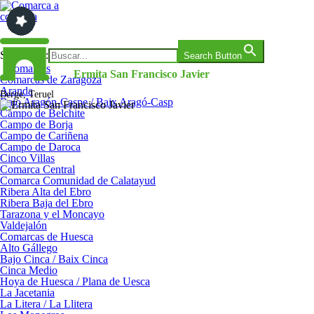
Saltar
al
contenido
Comarca a comarca
Search for:
Search Button
Comarcas
Ermita San Francisco Javier
Comarcas de Zaragoza
Aranda
Berge, Teruel
Bajo Aragón-Caspe / Baix Aragó-Casp
Campo de Belchite
Campo de Borja
Campo de Cariñena
Campo de Daroca
Cinco Villas
Comarca Central
Comarca Comunidad de Calatayud
Ribera Alta del Ebro
Ribera Baja del Ebro
Tarazona y el Moncayo
Valdejalón
Comarcas de Huesca
Alto Gállego
Bajo Cinca / Baix Cinca
Cinca Medio
Hoya de Huesca / Plana de Uesca
La Jacetania
La Litera / La Llitera