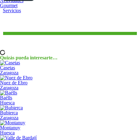
Actividades
Gourmet
Servicios
Quizás pueda interesarte…
Casetas
Zaragoza
Nuez de Ebro
Zaragoza
Baélls
Huesca
Bubierca
Zaragoza
Montanuy
Huesca