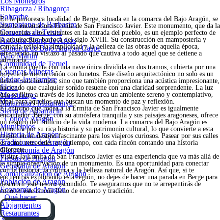
Los Monegros
Ribagorza / Ribagorça
Sobrarbe
En la pintoresca localidad de Berge, situada en la comarca del Bajo Aragón, se
Somontano de Barbastro
alza la encantadora Ermita de San Francisco Javier. Este monumento, que da la
Comarcas de Teruel
bienvenida a los visitantes en la entrada del pueblo, es un ejemplo perfecto de
Andorra-Sierra de Arcos
la arquitectura barroca del siglo XVIII. Su construcción en mampostería y
cantería refleja la simplicidad y la belleza de las obras de aquella época,
Comarca de Bajo Aragón-Caspe
ofreciendo un vistazo al pasado que cautiva a todo aquel que se detiene a
Bajo Martín
admirarla.
Comunidad de Teruel
La ermita cuenta con una nave única dividida en dos tramos, cubierta por una
Cuencas Mineras
bóveda de medio cañón con lunetos. Este diseño arquitectónico no solo es un
Gúdar-Javalambre
deleite para los ojos, sino que también proporciona una acústica impresionante,
Jiloca
haciendo que cualquier sonido resuene con una claridad sorprendente. La luz
Maestrazgo
que se filtra a través de los lunetos crea un ambiente sereno y contemplativo,
ideal para aquellos que buscan un momento de paz y reflexión.
Matarraña / Matarranya
El entorno que rodea a la Ermita de San Francisco Javier es igualmente
Sierra de Albarracín
encantador. Berge, con su atmósfera tranquila y sus paisajes aragoneses, ofrece
Conoce Aragón
un respiro del bullicio de la vida moderna. La comarca del Bajo Aragón es
Municipios
conocida por su rica historia y su patrimonio cultural, lo que convierte a esta
Historia de Aragón
región en un destino fascinante para los viajeros curiosos. Pasear por sus calles
Tradiciones de Aragón
es como retroceder en el tiempo, con cada rincón contando una historia
Gastronomía de Aragón
diferente.
Visitar la Ermita de San Francisco Javier es una experiencia que va más allá de
Fiestas de Aragón
la simple observación de un monumento. Es una oportunidad para conectar
Geografía de Aragón
con la historia, la cultura y la belleza natural de Aragón. Así que, si te
Comarcalización de Aragón
encuentras explorando esta región, no dejes de hacer una parada en Berge para
Población de Aragón
descubrir este tesoro escondido. Te aseguramos que no te arrepentirás de
Economía de Aragón
conocer este rincón lleno de encanto y tradición.
Qué hacer
Alojamientos
Cómo llegar
Restaurantes