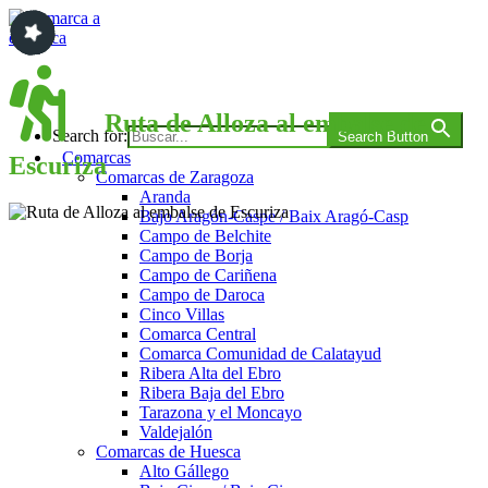
Saltar
al
contenido
Comarca a comarca
Ruta de Alloza al embalse de
Search for:
Search Button
Comarcas
Escuriza
Comarcas de Zaragoza
Aranda
Bajo Aragón-Caspe / Baix Aragó-Casp
Campo de Belchite
Campo de Borja
Campo de Cariñena
Campo de Daroca
Cinco Villas
Comarca Central
Comarca Comunidad de Calatayud
Ribera Alta del Ebro
Ribera Baja del Ebro
Tarazona y el Moncayo
Valdejalón
Comarcas de Huesca
Alto Gállego