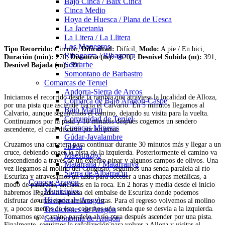
Bajo Cinca / Baix Cinca
Cinca Medio
Hoya de Huesca / Plana de Uesca
La Jacetania
La Litera / La Llitera
Los Monegros
Tipo Recorrido:
Circular,
Dificultad:
Difícil,
Modo:
A pie / En bici,
Ribagorza / Ribagorça
Duración (min):
270,
Distancia (m):
16200,
Desnivel Subida (m):
391,
Sobrarbe
Desnivel Bajada (m):
391
Somontano de Barbastro
Comarcas de Teruel
Andorra-Sierra de Arcos
Iniciamos el recorrido desde la rambla que atraviesa la localidad de Alloza,
Comarca de Bajo Aragón-Caspe
por una pista que asciende hacia el Calvario. En 5 minutos llegamos al
Bajo Martín
Calvario, aunque seguiremos el camino, dejando su visita para la vuelta.
Comunidad de Teruel
Continuamos por la pista y 10 minutos después cogemos un sendero
Cuencas Mineras
ascendente, el cual discurre por un pinar.
Gúdar-Javalambre
Cruzamos una carretera para continuar durante 30 minutos más y llegar a un
Jiloca
cruce, debiendo coger la pista de la izquierda. Posteriormente el camino va
Maestrazgo
descendiendo a través de un extenso pinar y algunos campos de olivos. Una
Matarraña / Matarranya
vez llegamos al molino del Congosto, seguimos una senda paralela al río
Sierra de Albarracín
Escuriza y atravesamos un azud para acceder a unas chapas metálicas, a
Conoce Aragón
modo de pasarelas, ancladas en la roca. En 2 horas y media desde el inicio
Municipios
habremos llegado a la presa del embalse de Escuriza donde podemos
Historia de Aragón
disfrutar de unas espectaculares vistas. Para el regreso volvemos al molino
y, a pocos metros de éste, cogemos una senda que se desvía a la izquierda.
Tradiciones de Aragón
Tomamos este camino paralelo al río para después ascender por una pista.
Gastronomía de Aragón
Finalmente, seguimos la señalización para volver a Alloza y visitar el