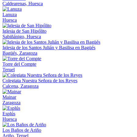
Caldearenas, Huesca
Lanuza
Huesca
Iglesia de San Hipólito
Sabiñánigo, Huesca
Iglesia de los Santos Julián y Basilisa en Bagüés
Bagüés, Zaragoza
Torre del Compte
Teruel
Colegiata Nuestra Señora de los Reyes
Calcena, Zaragoza
Mainar
Zaragoza
Esplús
Huesca
Los Baños de Ariño
Ariño, Teruel