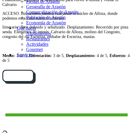
Fiestas de Aragón
Calvario.
Geografía de Aragón
Comarcalización de Aragón
ACCESO: Iniciaremos nuestra ruta desde el núcleo de Alloza, donde
Población de Aragón
podemos estacionar nuestro vehículo.
Economía de Aragón
Itinerario: Bien deﬁnido y señalizado. Desplazamiento: Recorrido por pista
Qué hacer
senda. Elementos de interés: Calvario de Alloza, molino del Congosto,
Alojamientos
congosto del río Escuriza, embalse de Escuriza, masías.
Restaurantes
Actividades
Gourmet
Servicios
Medio:
3 de 5,
Orientación:
3 de 5,
Desplazamiento:
4 de 5,
Esfuerzo:
4
de 5
Cómo llegar