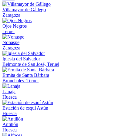
Villamayor de Gállego
Zaragoza
Ojos Negros
Teruel
Nonaspe
Zaragoza
Iglesia del Salvador
Belmonte de San José, Teruel
Ermita de Santa Bárbara
Bronchales, Teruel
Lanaja
Huesca
Estación de esquí Astún
Huesca
Antillón
Huesca