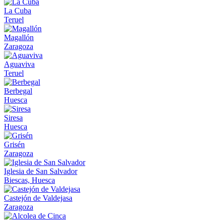
La Cuba
Teruel
Magallón
Zaragoza
Aguaviva
Teruel
Berbegal
Huesca
Siresa
Huesca
Grisén
Zaragoza
Iglesia de San Salvador
Biescas, Huesca
Castejón de Valdejasa
Zaragoza