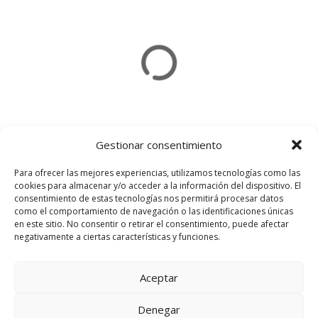
Gestionar consentimiento
Para ofrecer las mejores experiencias, utilizamos tecnologías como las
cookies para almacenar y/o acceder a la información del dispositivo. El
consentimiento de estas tecnologías nos permitirá procesar datos
Usamos cookies en nuestro sitio web
como el comportamiento de navegación o las identificaciones únicas
para brindarle la experiencia más
en este sitio. No consentir o retirar el consentimiento, puede afectar
relevante recordando sus
negativamente a ciertas características y funciones.
preferencias y visitas repetidas. Al
hacer clic en "Aceptar todo", acepta
el uso de TODAS las cookies. Sin
Aceptar
embargo, puede visitar
"Configuración de cookies" para
Denegar
proporcionar un consentimiento